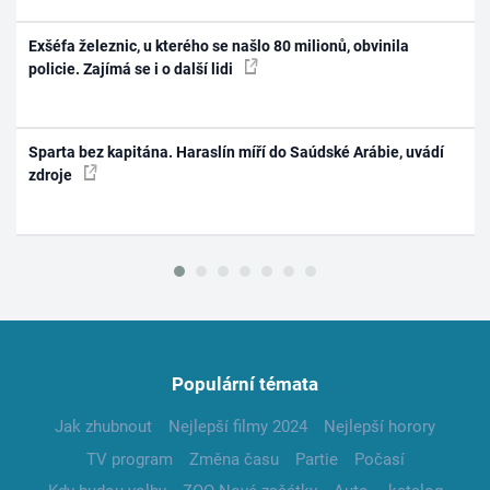
Exšéfa železnic, u kterého se našlo 80 milionů, obvinila
policie. Zajímá se i o další lidi
Sparta bez kapitána. Haraslín míří do Saúdské Arábie, uvádí
zdroje
Populární témata
Jak zhubnout
Nejlepší filmy 2024
Nejlepší horory
TV program
Změna času
Partie
Počasí