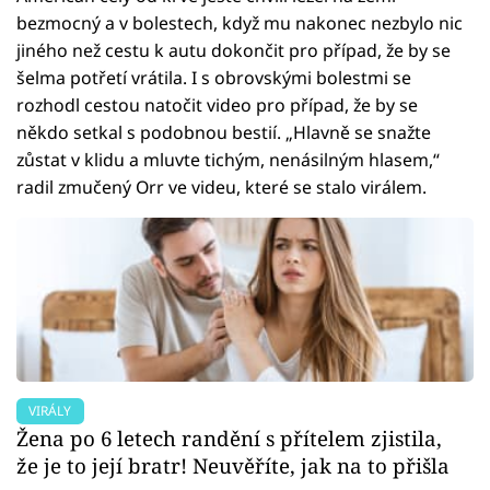
bezmocný a v bolestech, když mu nakonec nezbylo nic
jiného než cestu k autu dokončit pro případ, že by se
šelma potřetí vrátila. I s obrovskými bolestmi se
rozhodl cestou natočit video pro případ, že by se
někdo setkal s podobnou bestií. „Hlavně se snažte
zůstat v klidu a mluvte tichým, nenásilným hlasem,“
radil zmučený Orr ve videu, které se stalo virálem.
VIRÁLY
Žena po 6 letech randění s přítelem zjistila,
že je to její bratr! Neuvěříte, jak na to přišla