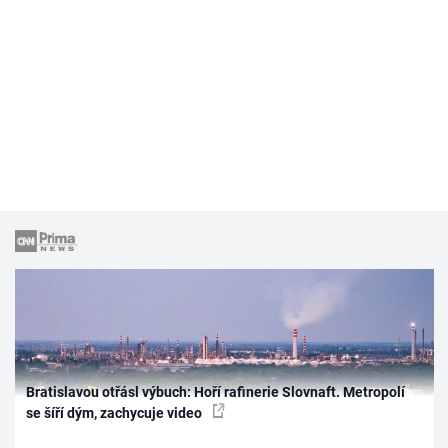
Bratislavou otřásl výbuch: Hoří rafinerie Slovnaft. Metropolí
se šíří dým, zachycuje video