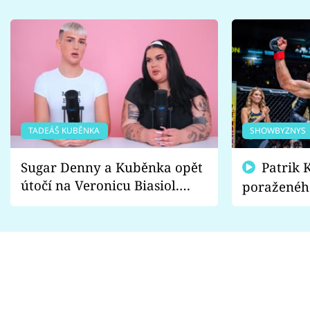
TADEÁŠ KUBĚNKA
SHOWBYZNYS
Sugar Denny a Kuběnka opět
Patrik Kincl se zastal
útočí na Veronicu Biasiol.
poraženéh
Proč je podle nich falešná a
fanoušci n
lže o své nevěře?