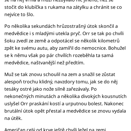
stočit do klubíčka s rukama na zátylku a chránit se co
nejvíce to šlo.
Po několika sekundách hrůzostrašný útok skončil a
medvědice i s mladými utekla pryč. Orr se tak po chvíli
šoku zvedl ze země a odpotácel se několik kilometrů
zpět ke svému autu, aby zamířil do nemocnice. Bohužel
se k němu však po pár chvílích rozeběhla ta samá
medvědice, naštvanější než předtím.
Muž se tak znovu schoulil na zem a snažil se zůstat
alespoň trochu klidný, navzdory tomu, jak se do něj
tesáky ostré jako nože silně zařezávaly. Po
nekonečných minutách a několika divokých kousnutích
uslyšel Orr praskání kostí a urputnou bolest. Nakonec
brutální útok opět přestal a medvědice se znovu vydala
na útěk.
Američan celý od krve ještě chvíli ležel na zemi