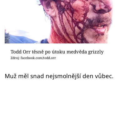
Sex a vztahy
Videa
Sledujte prima+
Přihlášení
Todd Orr těsně po útoku medvěda grizzly
Zdroj: facebook.com/todd.orr
Sledujte nás
Muž měl snad nejsmolnější den vůbec.