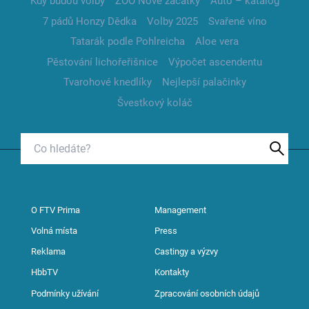
Kdy budou volby
ZOO Nové začátky
Auto – katalog
7 pádů Honzy Dědka
Volby 2025
Svařené víno
Tatarák podle Pohlreicha
Aloe vera
Pěstování lichořeřišnice
Výpočet ascendentu
Tvarohové knedlíky
Nejlepší palačinky
Švestkový koláč
O FTV Prima
Management
Volná místa
Press
Reklama
Castingy a výzvy
HbbTV
Kontakty
Podmínky užívání
Zpracování osobních údajů