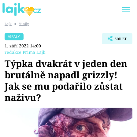
Lajk
■
Virály
Trendy:
KARLOS VÉMOLA
ONLYFANS
VIRÁLY
SDÍLET
SHOPAHOLICADEL
CLASH OF THE STARS
1. září 2022 14:00
redakce Prima Lajk
Týpka dvakrát v jeden den
brutálně napadl grizzly!
Témata
Jak se mu podařilo zůstat
Showbyznys
naživu?
Youtubeři
Virály