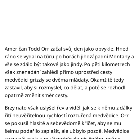
Američan Todd Orr začal svůj den jako obvykle. Hned
ráno se vydal na túru po horách jihozápadní Montany a
vše se zdálo být takové jako jindy. Po pěti kilometrech
však znenadání zahlédl přímo uprostřed cesty
medvědici grizzly se dvěma mláďaty. Okamžitě tedy
zastavil, aby si rozmyslel, co dělat, a poté se rozhodl
opatrně změnit směr cesty.
Brzy nato však uslyšel řev a viděl, jak se k němu z dálky
řítí neuvěřitelnou rychlostí rozzuřená medvědice. Orr
se pokusil hlasitě a sebevědomě křičet, aby se mu
šelmu podařilo zaplašit, ale už bylo pozdě. Medvědice
se na něj vrhla a muži nezbývalo nic jiného, než se