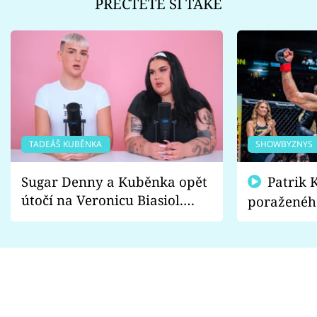
PŘEČTĚTE SI TAKÉ
TADEÁŠ KUBĚNKA
SHOWBYZNYS
Sugar Denny a Kuběnka opět
Patrik Kincl se zastal
útočí na Veronicu Biasiol.
poraženéh
Proč je podle nich falešná a
fanoušci n
lže o své nevěře?