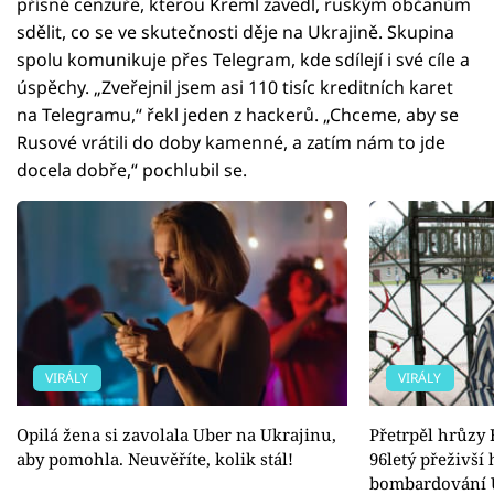
přísné cenzuře, kterou Kreml zavedl, ruským občanům
sdělit, co se ve skutečnosti děje na Ukrajině. Skupina
spolu komunikuje přes Telegram, kde sdílejí i své cíle a
úspěchy. „Zveřejnil jsem asi 110 tisíc kreditních karet
na Telegramu,“ řekl jeden z hackerů. „Chceme, aby se
Rusové vrátili do doby kamenné, a zatím nám to jde
docela dobře,“ pochlubil se.
VIRÁLY
VIRÁLY
Opilá žena si zavolala Uber na Ukrajinu,
Přetrpěl hrůzy H
aby pomohla. Neuvěříte, kolik stál!
96letý přeživší
bombardování 