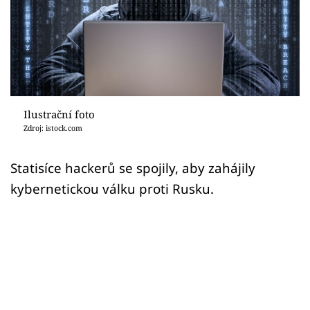
Sex a vztahy
Videa
Sledujte prima+
Přihlášení
Ilustrační foto
Zdroj: istock.com
Sledujte nás
Statisíce hackerů se spojily, aby zahájily
kybernetickou válku proti Rusku.