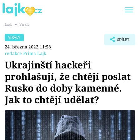
Lajk
■
Virály
Trendy:
KARLOS VÉMOLA
ONLYFANS
VIRÁLY
SDÍLET
SHOPAHOLICADEL
CLASH OF THE STARS
24. března 2022 11:58
redakce Prima Lajk
Ukrajinští hackeři
prohlašují, že chtějí poslat
Témata
Rusko do doby kamenné.
Showbyznys
Jak to chtějí udělat?
Youtubeři
Virály