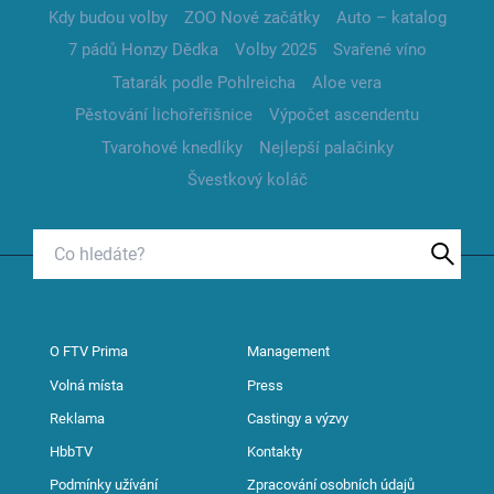
Kdy budou volby
ZOO Nové začátky
Auto – katalog
7 pádů Honzy Dědka
Volby 2025
Svařené víno
Tatarák podle Pohlreicha
Aloe vera
Pěstování lichořeřišnice
Výpočet ascendentu
Tvarohové knedlíky
Nejlepší palačinky
Švestkový koláč
O FTV Prima
Management
Volná místa
Press
Reklama
Castingy a výzvy
HbbTV
Kontakty
Podmínky užívání
Zpracování osobních údajů