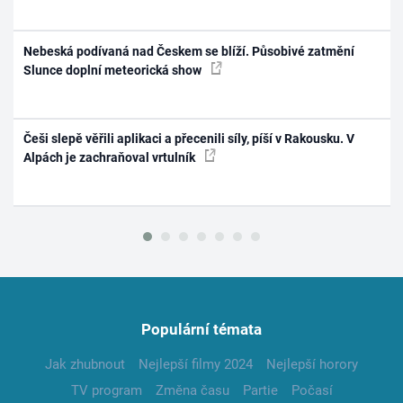
Nebeská podívaná nad Českem se blíží. Působivé zatmění
Slunce doplní meteorická show
Češi slepě věřili aplikaci a přecenili síly, píší v Rakousku. V
Alpách je zachraňoval vrtulník
Populární témata
Jak zhubnout
Nejlepší filmy 2024
Nejlepší horory
TV program
Změna času
Partie
Počasí