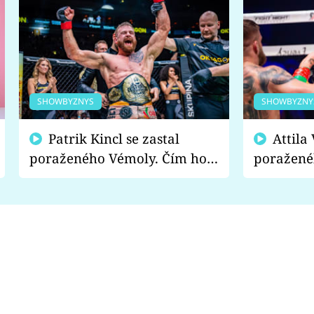
SHOWBYZNYS
SHOWBYZNY
Patrik Kincl se zastal
Attila Végh podpořil
poraženého Vémoly. Čím ho
poražené
fanoušci naštvali?
chce radě
s vítězem