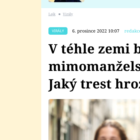
se v Plzni stalo
Lajk
■
Virály
6. prosince 2022 10:07
redakc
VIRÁLY
V téhle zemi 
mimomanželsk
Jaký trest hr