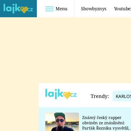
Menu
Showbyznys
Youtube
Youtuberky
Youtubeři
SHOPAHOLICADEL
FATTYPILLOW
ANNA ŠULC
FREESCOOT
SUGAR DENNY
ADAM KAJUMI
LADUŠKA
TADEÁŠ KUBĚNKA
DOMINIKA
DATEL
Trendy:
KARLO
MYSLIVCOVÁ
Známý český rapper
obviněn ze znásilnění:
Parťák Řezníka vysvětlil, 