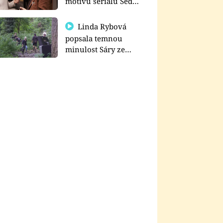
motivu seriálu Sedm
schodů k moci
Linda Rybová
popsala temnou
minulost Sáry ze
seriálu Zákony vlka