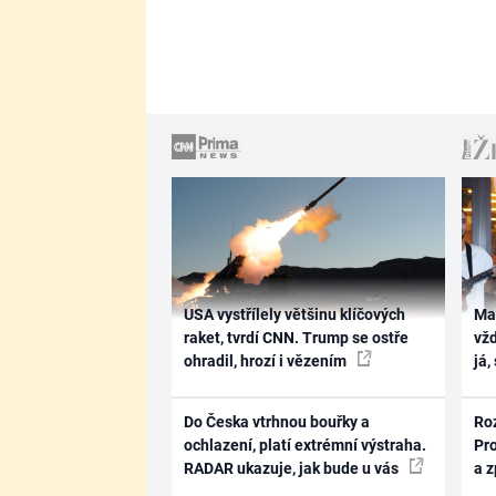
USA vystřílely většinu klíčových
Ma
raket, tvrdí CNN. Trump se ostře
vž
ohradil, hrozí i vězením
já,
Do Česka vtrhnou bouřky a
Ro
ochlazení, platí extrémní výstraha.
Pr
RADAR ukazuje, jak bude u vás
a 