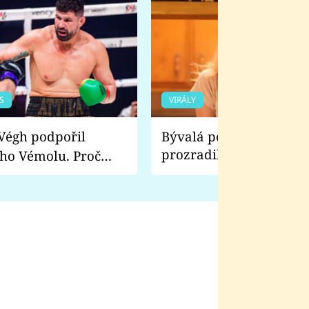
S
VIRÁLY
Bývalá pornoherečka
prozradila, co ji šokova
ho Vémolu. Proč
natáčení Euforie. Vážně
ji zápasit s ním než
bylo drsnější než hanba
 Kinclem?
filmy?