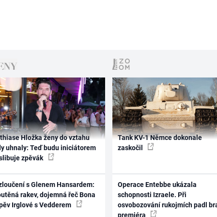
thiase Hložka ženy do vztahu
Tank KV-1 Němce dokonale
dy uhnaly: Teď budu iniciátorem
zaskočil
 slibuje zpěvák
zloučení s Glenem Hansardem:
Operace Entebbe ukázala
outěná rakev, dojemná řeč Bona
schopnosti Izraele. Při
zpěv Irglové s Vedderem
osvobozování rukojmích padl br
premiéra