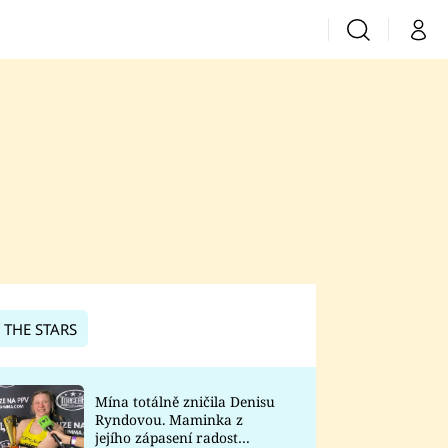
Vyhledávání
Můj 
Prima+
CNN Prima News
Prima Fresh
Prima Living
Prima Zoom
 THE STARS
Prima Lajk
Mína totálně zničila Denisu
Ryndovou. Maminka z
Sledujte nás
jejího zápasení radost