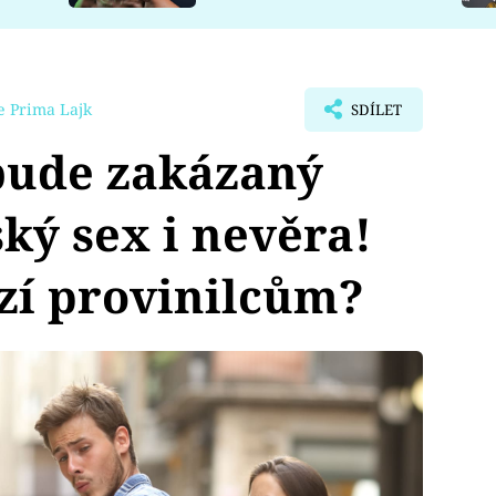
e Prima Lajk
SDÍLET
bude zakázaný
ý sex i nevěra!
ozí provinilcům?