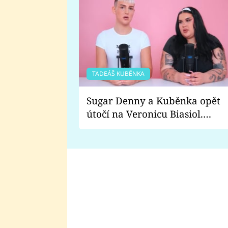
TADEÁŠ KUBĚNKA
Sugar Denny a Kuběnka opět
útočí na Veronicu Biasiol.
Proč je podle nich falešná a
lže o své nevěře?