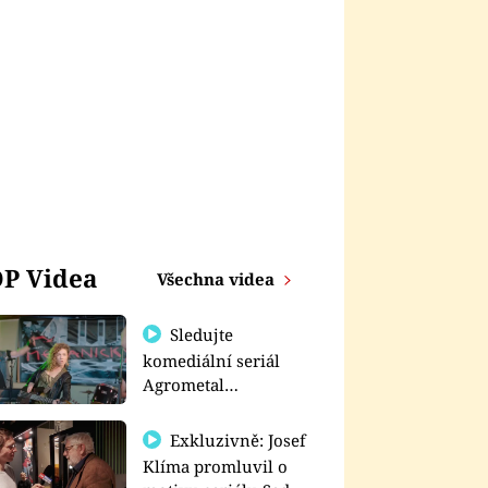
P Videa
Všechna videa
Sledujte
komediální seriál
Agrometal
exkluzivně na
prima+
Exkluzivně: Josef
Klíma promluvil o