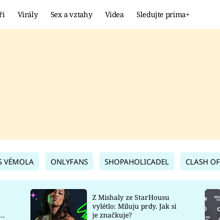
ři
Virály
Sex a vztahy
Videa
Sledujte prima+
Showbyznys
Extrém
VIRÁLY
KURIOZITY
VIDEA
KVÍZY
S VÉMOLA
ONLYFANS
SHOPAHOLICADEL
CLASH OF
Z Mishaly ze StarHousu
vylétlo: Miluju prdy. Jak si
co
je značkuje?