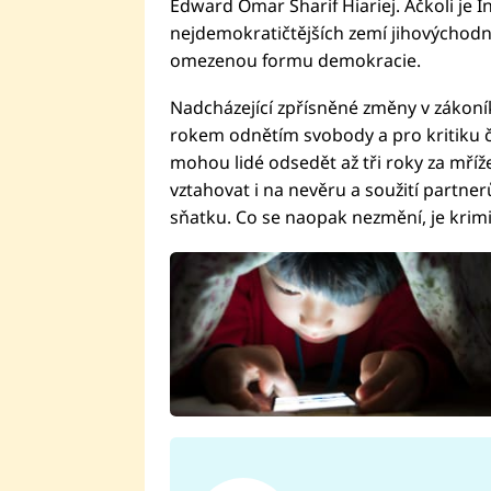
Edward Omar Sharif Hiariej. Ačkoli je 
nejdemokratičtějších zemí jihovýchodní
omezenou formu demokracie.
Nadcházející zpřísněné změny v zákoní
rokem odnětím svobody a pro kritiku či
mohou lidé odsedět až tři roky za mříž
vztahovat i na nevěru a soužití partn
sňatku. Co se naopak nezmění, je krimin