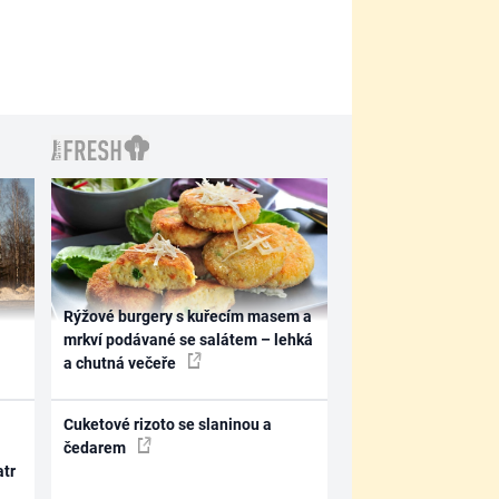
Rýžové burgery s kuřecím masem a
mrkví podávané se salátem – lehká
a chutná večeře
Cuketové rizoto se slaninou a
čedarem
atr