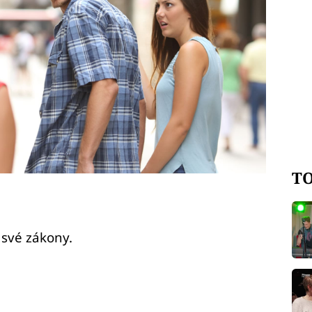
TO
 své zákony.