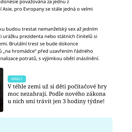
Indonésie považována za jednu z
 Asie, pro Evropany se stále jedná o velmi
ku budou trestat nemanželský sex až jedním
 urážku prezidenta nebo státních činitelů si
emi. Brutální trest se bude dokonce
erů „na hromádce“ před uzavřením řádného
alizace potratů, s výjimkou obětí znásilnění.
VIRÁLY
V téhle zemi už si děti počítačové hry
moc nezahrají. Podle nového zákona
u nich smí trávit jen 3 hodiny týdne!