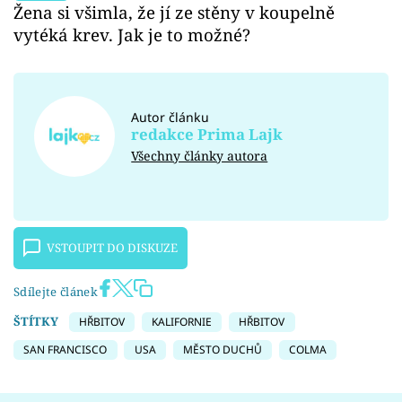
Žena si všimla, že jí ze stěny v koupelně
vytéká krev. Jak je to možné?
Autor článku
redakce Prima Lajk
Všechny články autora
VSTOUPIT DO DISKUZE
Sdílejte článek
ŠTÍTKY
HŘBITOV
KALIFORNIE
HŘBITOV
SAN FRANCISCO
USA
MĚSTO DUCHŮ
COLMA