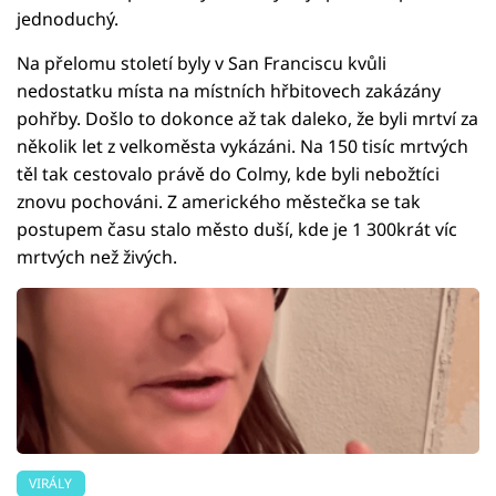
jednoduchý.
Na přelomu století byly v San Franciscu kvůli
nedostatku místa na místních hřbitovech zakázány
pohřby. Došlo to dokonce až tak daleko, že byli mrtví za
několik let z velkoměsta vykázáni. Na 150 tisíc mrtvých
těl tak cestovalo právě do Colmy, kde byli nebožtíci
znovu pochováni. Z amerického městečka se tak
postupem času stalo město duší, kde je 1 300krát víc
mrtvých než živých.
VIRÁLY