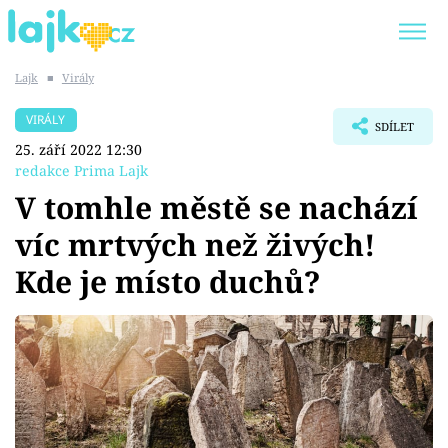
Lajk
■
Virály
Trendy:
KARLOS VÉMOLA
ONLYFANS
VIRÁLY
SDÍLET
SHOPAHOLICADEL
CLASH OF THE STARS
25. září 2022 12:30
redakce Prima Lajk
V tomhle městě se nachází
víc mrtvých než živých!
Témata
Kde je místo duchů?
Showbyznys
Youtubeři
Virály