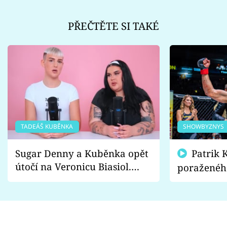
PŘEČTĚTE SI TAKÉ
TADEÁŠ KUBĚNKA
SHOWBYZNYS
Sugar Denny a Kuběnka opět
Patrik Kincl se zastal
útočí na Veronicu Biasiol.
poraženéh
Proč je podle nich falešná a
fanoušci n
lže o své nevěře?