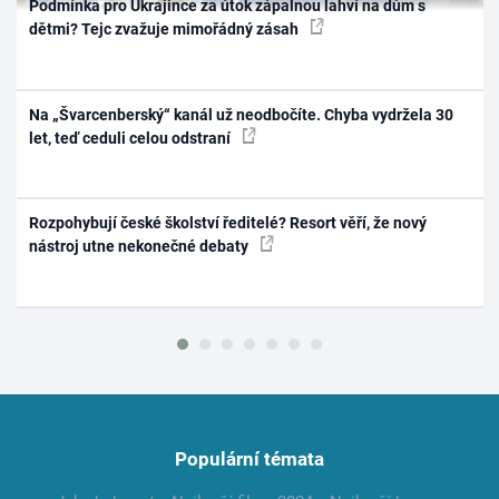
Podmínka pro Ukrajince za útok zápalnou lahví na dům s
dětmi? Tejc zvažuje mimořádný zásah
Na „Švarcenberský“ kanál už neodbočíte. Chyba vydržela 30
let, teď ceduli celou odstraní
Rozpohybují české školství ředitelé? Resort věří, že nový
nástroj utne nekonečné debaty
Populární témata