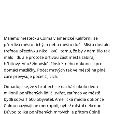
Malému městečku Colma v americké Kalifornii se
přezdívá město tichých nebo město duší. Místo dostalo
trefnou přezdívku nikoli kvůli tomu, že by v něm žilo tak
málo lidí, ale protože drtivou část města zabírají
hřbitovy. Ať už židovské, čínské, nebo dokonce i pro
domácí mazlíčky. Počet mrtvých tak ve městě na plné
čáře převyšuje počet žijících.
Odhaduje se, že v hrobech se nachází okolo dvou
milionů pohřbených lidí či zvířat, zatímco ve městě
bydlí sotva 1 500 obyvatel. Americká média dokonce
Colmu nazývají ne metropolí, nýbrž místní nekropolí.
Důvod tolika pohřbených mrtvých je přitom úplně