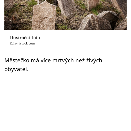
Sex a vztahy
Videa
Sledujte prima+
Ilustrační foto
Zdroj: istock.com
Přihlášení
Městečko má více mrtvých než živých
obyvatel.
Sledujte nás