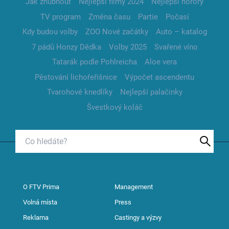
Jak zhubnout
Nejlepší filmy 2024
Nejlepší horory
TV program
Změna času
Partie
Počasí
Kdy budou volby
ZOO Nové začátky
Auto – katalog
7 pádů Honzy Dědka
Volby 2025
Svařené víno
Tatarák podle Pohlreicha
Aloe vera
Pěstování lichořeřišnice
Výpočet ascendentu
Tvarohové knedlíky
Nejlepší palačinky
Švestkový koláč
O FTV Prima
Management
Volná místa
Press
Reklama
Castingy a výzvy