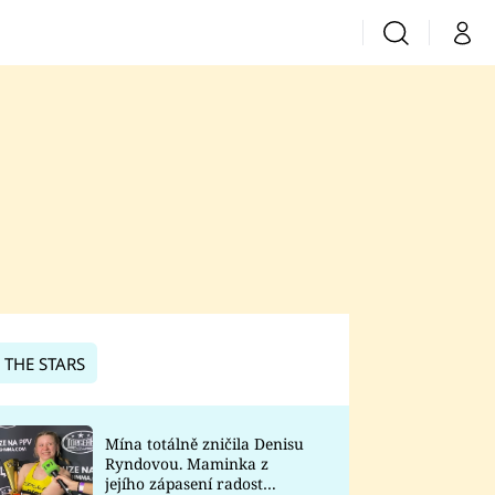
Vyhledávání
Můj 
Prima+
CNN Prima News
Prima Fresh
Prima Living
Prima Zoom
 THE STARS
Prima Lajk
Mína totálně zničila Denisu
Ryndovou. Maminka z
Sledujte nás
jejího zápasení radost