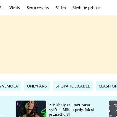
ři
Virály
Sex a vztahy
Videa
Sledujte prima+
Showbyznys
Extrém
VIRÁLY
KURIOZITY
VIDEA
KVÍZY
S VÉMOLA
ONLYFANS
SHOPAHOLICADEL
CLASH OF
Z Mishaly ze StarHousu
vylétlo: Miluju prdy. Jak si
co
je značkuje?