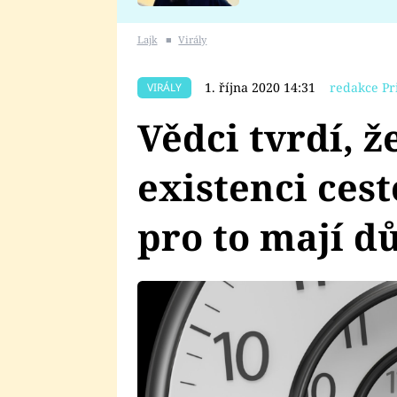
se v Plzni stalo
Lajk
■
Virály
1. října 2020 14:31
redakce Pr
VIRÁLY
Vědci tvrdí, ž
existenci ces
pro to mají d