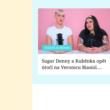
TADEÁŠ KUBĚNKA
Sugar Denny a Kuběnka opět
útočí na Veronicu Biasiol.
Proč je podle nich falešná a
lže o své nevěře?