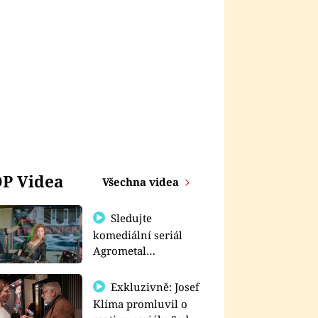
P Videa
Všechna videa
Sledujte
komediální seriál
Agrometal
exkluzivně na
prima+
Exkluzivně: Josef
Klíma promluvil o