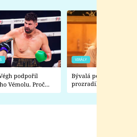
S
VIRÁLY
Bývalá pornoherečka
prozradila, co ji šokova
ho Vémolu. Proč
natáčení Euforie. Vážně
ji zápasit s ním než
bylo drsnější než hanba
 Kinclem?
filmy?