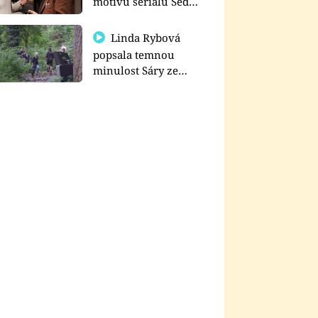
motivu seriálu Sedm
schodů k moci
Linda Rybová
popsala temnou
minulost Sáry ze
seriálu Zákony vlka