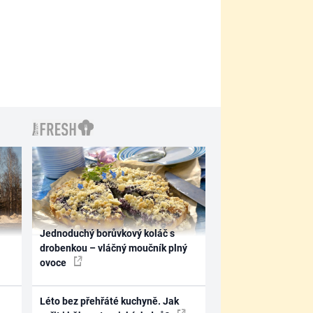
Jednoduchý borůvkový koláč s
drobenkou – vláčný moučník plný
ovoce
Léto bez přehřáté kuchyně. Jak