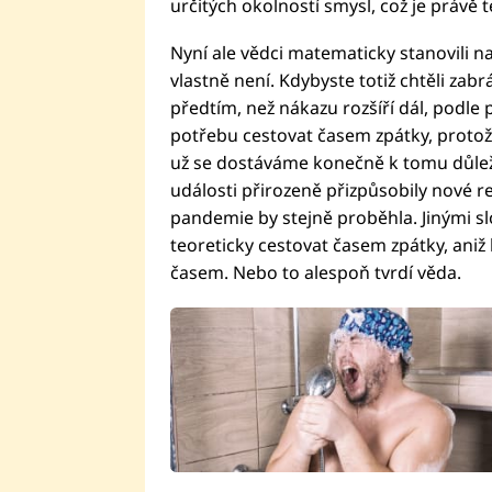
určitých okolností smysl, což je právě 
Nyní ale vědci matematicky stanovili 
vlastně není. Kdybyste totiž chtěli zabr
předtím, než nákazu rozšíří dál, podle 
potřebu cestovat časem zpátky, protož
už se dostáváme konečně k tomu důleži
události přirozeně přizpůsobily nové rea
pandemie by stejně proběhla. Jinými slo
teoreticky cestovat časem zpátky, aniž
časem. Nebo to alespoň tvrdí věda.