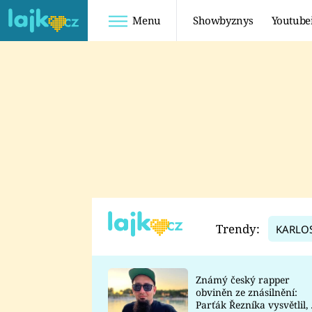
Menu
Showbyznys
Youtube
Youtuberky
Youtubeři
SHOPAHOLICADEL
FATTYPILLOW
ANNA ŠULC
FREESCOOT
SUGAR DENNY
ADAM KAJUMI
LADUŠKA
TADEÁŠ KUBĚNKA
DOMINIKA
DATEL
Trendy:
KARLO
MYSLIVCOVÁ
Známý český rapper
obviněn ze znásilnění:
Parťák Řezníka vysvětlil, 