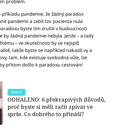
ten problém.
na příkladu pandemie, že žádný paradox
ánit pandemii a zabít tzv. pacienta nula
paradoxu byste tím zrušili v budoucnosti
e by žádná pandemie nebyla. Jenže – a tady
tému – ve skutečnosti by se nejspíš
litě, takže byste se například nakazili vy a
vy, tam, kde existuje svobodná vůle, lze
 by přitom došlo k paradoxu cestování
VIRÁLY
ODHALENO: 6 překvapivých důvodů,
proč byste si měli začít zpívat ve
sprše. Co dobrého to přináší?