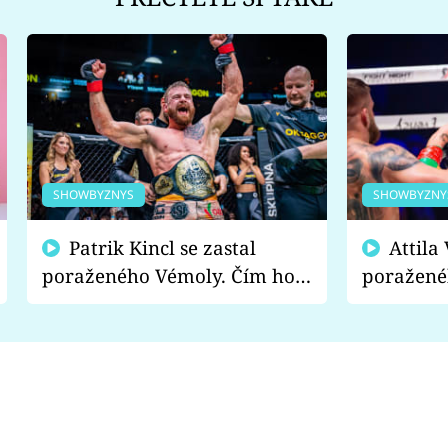
SHOWBYZNYS
SHOWBYZNY
Patrik Kincl se zastal
Attila Végh podpořil
poraženého Vémoly. Čím ho
poražené
fanoušci naštvali?
chce radě
s vítězem