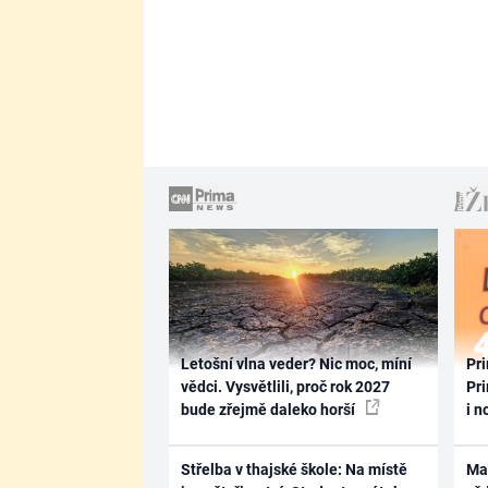
Letošní vlna veder? Nic moc, míní
Pri
vědci. Vysvětlili, proč rok 2027
Pri
bude zřejmě daleko horší
i n
Střelba v thajské škole: Na místě
Ma