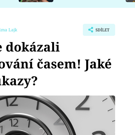
ima Lajk
SDÍLET
e dokázali
tování časem! Jaké
ůkazy?