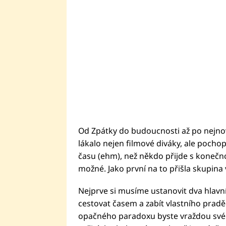
Od Zpátky do budoucnosti až po nejno
lákalo nejen filmové diváky, ale pochop
času (ehm), než někdo přijde s konečno
možné. Jako první na to přišla skupina 
Nejprve si musíme ustanovit dva hlavní
cestovat časem a zabít vlastního praděd
opačného paradoxu byste vraždou svého