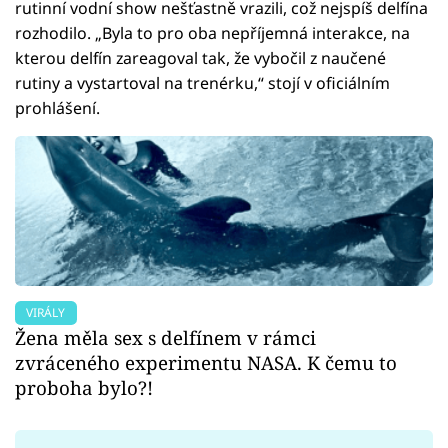
rutinní vodní show nešťastně vrazili, což nejspíš delfína
rozhodilo. „Byla to pro oba nepříjemná interakce, na
kterou delfín zareagoval tak, že vybočil z naučené
rutiny a vystartoval na trenérku,“ stojí v oficiálním
prohlášení.
VIRÁLY
Žena měla sex s delfínem v rámci
zvráceného experimentu NASA. K čemu to
proboha bylo?!