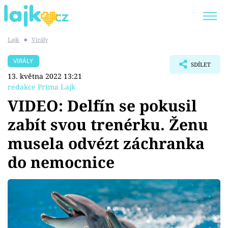
Lajk
■
Virály
Trendy:
KARLOS VÉMOLA
ONLYFANS
VIRÁLY
SDÍLET
SHOPAHOLICADEL
CLASH OF THE STARS
13. května 2022 13:21
redakce Prima Lajk
VIDEO: Delfín se pokusil
zabít svou trenérku. Ženu
Témata
musela odvézt záchranka
Showbyznys
do nemocnice
Youtubeři
Virály