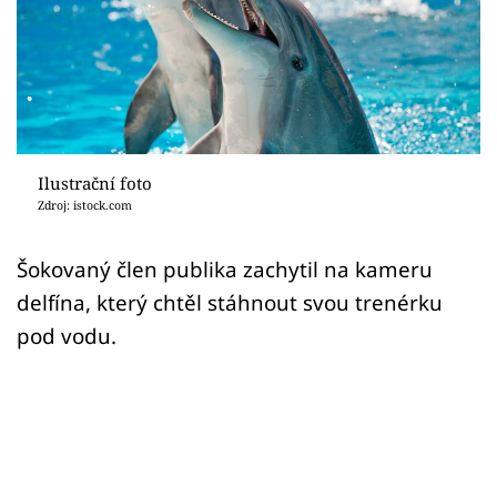
Sex a vztahy
Videa
Sledujte prima+
Přihlášení
Ilustrační foto
Zdroj: istock.com
Sledujte nás
Šokovaný člen publika zachytil na kameru
delfína, který chtěl stáhnout svou trenérku
pod vodu.