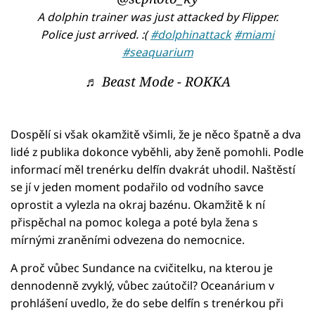
A dolphin trainer was just attacked by Flipper.
Police just arrived. :(
#dolphinattack
#miami
#seaquarium
♬ Beast Mode - ROKKA
Dospělí si však okamžitě všimli, že je něco špatně a dva
lidé z publika dokonce vyběhli, aby ženě pomohli. Podle
informací měl trenérku delfín dvakrát uhodil. Naštěstí
se jí v jeden moment podařilo od vodního savce
oprostit a vylezla na okraj bazénu. Okamžitě k ní
přispěchal na pomoc kolega a poté byla žena s
mírnými zraněními odvezena do nemocnice.
A proč vůbec Sundance na cvičitelku, na kterou je
dennodenně zvyklý, vůbec zaútočil? Oceanárium v
prohlášení uvedlo, že do sebe delfín s trenérkou při