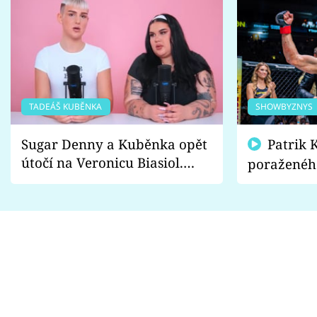
TADEÁŠ KUBĚNKA
SHOWBYZNYS
Sugar Denny a Kuběnka opět
Patrik Kincl se zastal
útočí na Veronicu Biasiol.
poraženéh
Proč je podle nich falešná a
fanoušci n
lže o své nevěře?