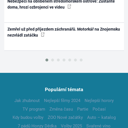
Nebezpečí na oblíbeném středomořském ostrově: Zůstaňte
doma, hrozí ozbrojenci ve videu
Zemřel už před příjezdem záchranářů. Motorkář na Znojemsku
nezvládl zatáčku
Populární témata
Jak zhubnout
Nejlepší filmy 2024
Nejlepší horory
TV program
Změna času
Partie
Počasí
Kdy budou volby
ZOO Nové začátky
Auto – katalog
7 pádů Honzy Dědka
Volby 2025
Svařené víno