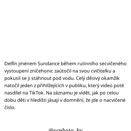
Delfín jménem Sundance během rutinního secvičeného
vystoupení zničehonic zaútočil na svou cvičitelku a
pokusil se ji stáhnout pod vodu. Celý děsivý okamžik
natočil jeden z přihlížejících v publiku, který video poté
nasdílel na TikTok. Na záznamu je vidět, jak po celou
dobu děti v hledišti jásají v domnění, že jde o nacvičené
číslo.
@scphoto_ky