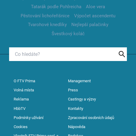
Tatarák podle Pohlreicha
Aloe vera
Pěstování lichořeřišnice
Výpočet ascendentu
Tvarohové knedlíky
Nejlepší palačinky
Švestkový koláč
O FTV Prima
Management
Volná místa
Press
Reklama
Castingy a výzvy
HbbTV
Kontakty
Podmínky užívání
Zpracování osobních údajů
Cookies
Nápověda
Vlastník FTV Prima spol. s
Redakce