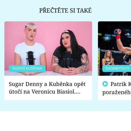
PŘEČTĚTE SI TAKÉ
TADEÁŠ KUBĚNKA
SHOWBYZNYS
Sugar Denny a Kuběnka opět
Patrik Kincl se zastal
útočí na Veronicu Biasiol.
poraženéh
Proč je podle nich falešná a
fanoušci n
lže o své nevěře?