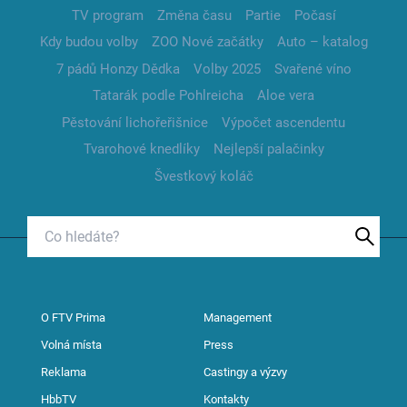
TV program
Změna času
Partie
Počasí
Kdy budou volby
ZOO Nové začátky
Auto – katalog
7 pádů Honzy Dědka
Volby 2025
Svařené víno
Tatarák podle Pohlreicha
Aloe vera
Pěstování lichořeřišnice
Výpočet ascendentu
Tvarohové knedlíky
Nejlepší palačinky
Švestkový koláč
O FTV Prima
Management
Volná místa
Press
Reklama
Castingy a výzvy
HbbTV
Kontakty