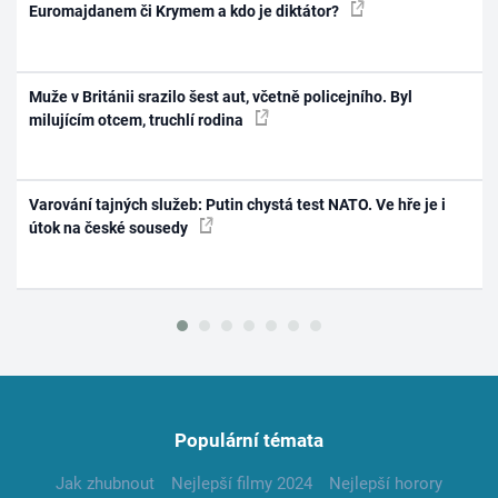
Euromajdanem či Krymem a kdo je diktátor?
Muže v Británii srazilo šest aut, včetně policejního. Byl
milujícím otcem, truchlí rodina
Varování tajných služeb: Putin chystá test NATO. Ve hře je i
útok na české sousedy
Populární témata
Jak zhubnout
Nejlepší filmy 2024
Nejlepší horory