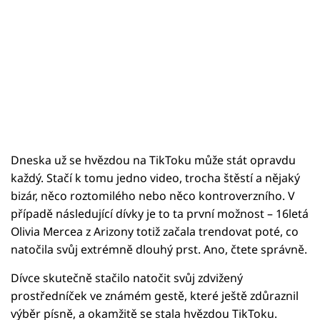
Dneska už se hvězdou na TikToku může stát opravdu
každý. Stačí k tomu jedno video, trocha štěstí a nějaký
bizár, něco roztomilého nebo něco kontroverzního. V
případě následující dívky je to ta první možnost – 16letá
Olivia Mercea z Arizony totiž začala trendovat poté, co
natočila svůj extrémně dlouhý prst. Ano, čtete správně.
Dívce skutečně stačilo natočit svůj zdvižený
prostředníček ve známém gestě, které ještě zdůraznil
výběr písně, a okamžitě se stala hvězdou TikToku.