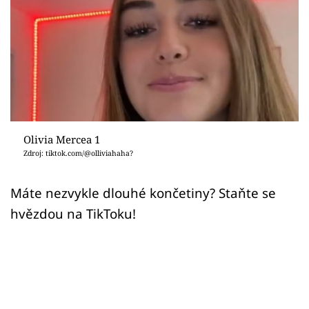
Sex a vztahy
Videa
Sledujte prima+
Přihlášení
Olivia Mercea 1
Zdroj: tiktok.com/@olliviahaha?
Sledujte nás
Máte nezvykle dlouhé končetiny? Staňte se
hvězdou na TikToku!