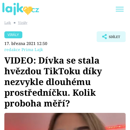
Lajk
■
Virály
Trendy:
KARLOS VÉMOLA
ONLYFANS
VIRÁLY
SDÍLET
SHOPAHOLICADEL
CLASH OF THE STARS
17. března 2021 12:50
redakce Prima Lajk
VIDEO: Dívka se stala
hvězdou TikToku díky
Témata
nezvykle dlouhému
Showbyznys
prostředníčku. Kolik
proboha měří?
Youtubeři
Virály