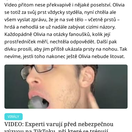
Video přitom nese překvapivě i nějaké poselství. Olivia
se totiž za svůj prst vždycky styděla, nyní chtěla ale
všem vyslat zprávu, že je na své tělo – včetně prstů –
hrdá a nehodlá se už nadále zabývat cizími názory.
Každopádně Olivia na otázky fanoušků, kolik její
prostředníček měří, nechtěla odpovědět. Další pak
dívku prosili, aby jim příště ukázala prsty na nohou. Tak
nevíme, jestli toho nakonec ještě Olivia nebude litovat.
VIRÁLY
VIDEO: Experti varují před nebezpečnou
výzvou na TikToku, při které se trénují