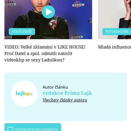
YOUTUBEŘI
FOTOGALERIE
VIDEO: Velké zklamání v LIKE HOUSE!
Mladá influenc
Proč Datel a spol. odmítli natočit
videoklip se sexy Laduškou?
Autor článku
redakce Prima Lajk
Všechny články autora
VSTOUPIT DO DISKUZE