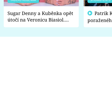
Sugar Denny a Kuběnka opět
Patrik Kincl se zastal
útočí na Veronicu Biasiol.
poraženéh
Proč je podle nich falešná a
fanoušci n
lže o své nevěře?