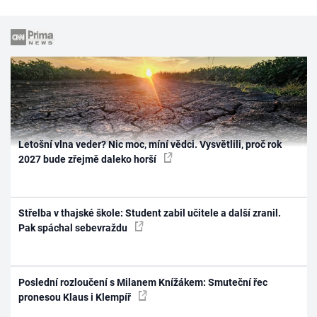
Letošní vlna veder? Nic moc, míní vědci. Vysvětlili, proč rok
2027 bude zřejmě daleko horší
Střelba v thajské škole: Student zabil učitele a další zranil.
Pak spáchal sebevraždu
Poslední rozloučení s Milanem Knížákem: Smuteční řec
pronesou Klaus i Klempíř