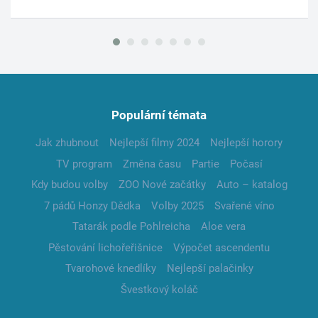
Populární témata
Jak zhubnout
Nejlepší filmy 2024
Nejlepší horory
TV program
Změna času
Partie
Počasí
Kdy budou volby
ZOO Nové začátky
Auto – katalog
7 pádů Honzy Dědka
Volby 2025
Svařené víno
Tatarák podle Pohlreicha
Aloe vera
Pěstování lichořeřišnice
Výpočet ascendentu
Tvarohové knedlíky
Nejlepší palačinky
Švestkový koláč