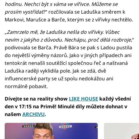
hodinu. Nechci být s váma ve vířivce. Můžeme se
prosím vystřídat
?“ rozčilovala se Laduška směrem k
Markovi, Marušce a Barče, kterým se z vířivky nechtělo.
„Zamrzelo mě, že Laduška nešla do vířivky. Vůbec
nevím z jakýho z důvodu. Nechápu, proč dělá rozbroje
,“
podivovala se Barča. Právě Bára se pak s Ladou pustila
do největší výměny názorů. Jako v jiných případech ani
tentokrát nenašli soutěžící společnou řeč a naštvaná
Laduška raději vyklidila pole. Jak se zdá, dvě
influencerské party se už spolu nedokážou ani
normálně pobavit.
Dívejte se na reality show
LIKE HOUSE
každý všední
den v 17:15 na Primě! Minulé díly můžete dohnat v
našem
ARCHIVU
.