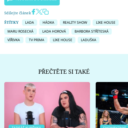
Sdílejte článek
ŠTÍTKY
LADA
HÁDKA
REALITY SHOW
LIKE HOUSE
MARU ROSECKÁ
LADA HOROVÁ
BARBORA STŘÍTESKÁ
VÍŘIVKA
TV PRIMA
LIKE HOUSE
LADUŠKA
PŘEČTĚTE SI TAKÉ
TADEÁŠ KUBĚNKA
SHOWBYZNYS