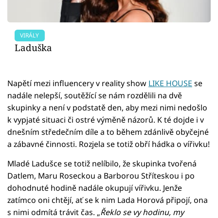
VIRÁLY
Laduška
Napětí mezi influencery v reality show
LIKE HOUSE
se
nadále nelepší, soutěžící se nám rozdělili na dvě
skupinky a není v podstatě den, aby mezi nimi nedošlo
k vypjaté situaci či ostré výměně názorů. K té dojde i v
dnešním středečním díle a to během zdánlivě obyčejné
a zábavné činnosti. Rozjela se totiž obří hádka o vířivku!
Mladé Ladušce se totiž nelíbilo, že skupinka tvořená
Datlem, Maru Roseckou a Barborou Stříteskou i po
dohodnuté hodině nadále okupují vířivku. Jenže
zatímco oni chtějí, ať se k nim Lada Horová připojí, ona
s nimi odmítá trávit čas. „
Řeklo se vy hodinu, my