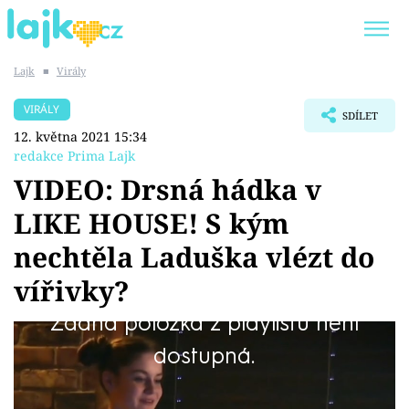
Lajk
■
Virály
Trendy:
KARLOS VÉMOLA
ONLYFANS
VIRÁLY
SDÍLET
SHOPAHOLICADEL
CLASH OF THE STARS
12. května 2021 15:34
redakce Prima Lajk
VIDEO: Drsná hádka v
LIKE HOUSE! S kým
Témata
nechtěla Laduška vlézt do
Showbyznys
vířivky?
Žádná položka z playlistu není
Youtubeři
Atmosféra mezi influencery je natolik napjatá,
dostupná.
Virály
že ovlivňuje i jindy zábavné a oddechové
chvíle. Co vytočilo Ladu Horovou tentokrát?