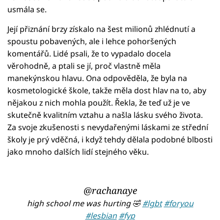
usmála se.
Její přiznání brzy získalo na šest milionů zhlédnutí a
spoustu pobavených, ale i lehce pohoršených
komentářů. Lidé psali, že to vypadalo docela
věrohodně, a ptali se jí, proč vlastně měla
manekýnskou hlavu. Ona odpověděla, že byla na
kosmetologické škole, takže měla dost hlav na to, aby
nějakou z nich mohla použít. Řekla, že teď už je ve
skutečně kvalitním vztahu a našla lásku svého života.
Za svoje zkušenosti s nevydařenými láskami ze střední
školy je prý vděčná, i když tehdy dělala podobné blbosti
jako mnoho dalších lidí stejného věku.
@rachanaye
high school me was hurting 🤣
#lgbt
#foryou
#lesbian
#fyp