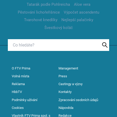
Tatarák podle Pohlreicha
Aloe vera
Pěstování lichořeřišnice
Výpočet ascendentu
Tvarohové knedlíky
Nejlepší palačinky
Švestkový koláč
O FTV Prima
Management
Volná místa
Press
Reklama
Castingy a výzvy
HbbTV
Kontakty
Podmínky užívání
Zpracování osobních údajů
Cookies
Nápověda
Vlastník FTV Prima spol. s
Redakce