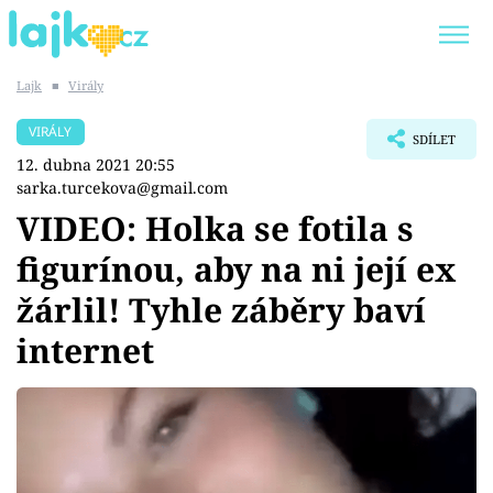
Lajk
■
Virály
Trendy:
KARLOS VÉMOLA
ONLYFANS
VIRÁLY
SDÍLET
SHOPAHOLICADEL
CLASH OF THE STARS
12. dubna 2021 20:55
sarka.turcekova@gmail.com
VIDEO: Holka se fotila s
figurínou, aby na ni její ex
Témata
žárlil! Tyhle záběry baví
Showbyznys
internet
Youtubeři
Virály