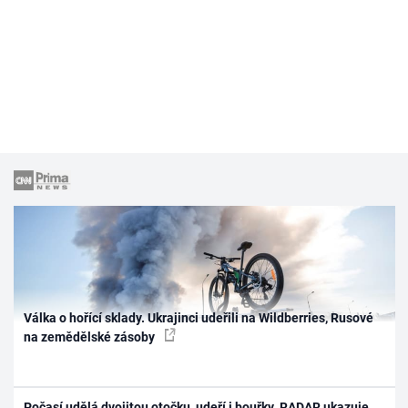
Válka o hořící sklady. Ukrajinci udeřili na Wildberries, Rusové
na zemědělské zásoby
Počasí udělá dvojitou otočku, udeří i bouřky. RADAR ukazuje,