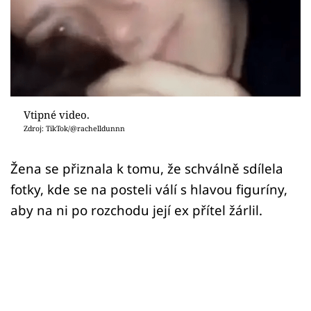
Sex a vztahy
Videa
Sledujte prima+
Přihlášení
Vtipné video.
Zdroj: TikTok/@rachelldunnn
Sledujte nás
Žena se přiznala k tomu, že schválně sdílela
fotky, kde se na posteli válí s hlavou figuríny,
aby na ni po rozchodu její ex přítel žárlil.