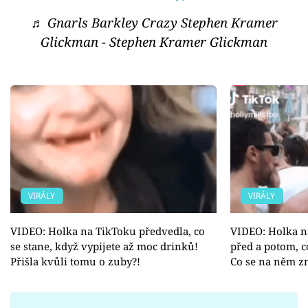
♬ Gnarls Barkley Crazy Stephen Kramer
Glickman - Stephen Kramer Glickman
VIRÁLY
VIRÁLY
VIDEO: Holka na TikToku předvedla, co
VIDEO: Holka na
se stane, když vypijete až moc drinků!
před a potom, c
Přišla kvůli tomu o zuby?!
Co se na něm z