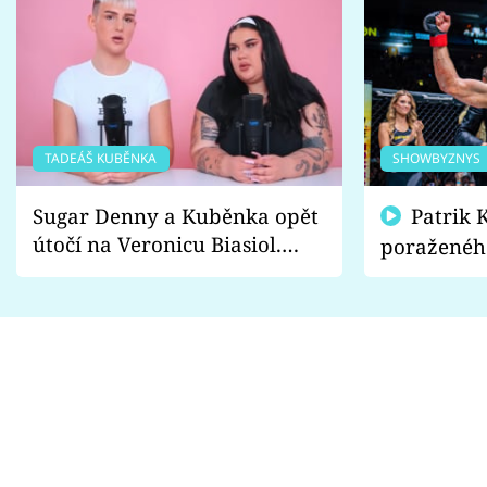
TADEÁŠ KUBĚNKA
SHOWBYZNYS
Sugar Denny a Kuběnka opět
Patrik Kincl se zastal
útočí na Veronicu Biasiol.
poraženéh
Proč je podle nich falešná a
fanoušci n
lže o své nevěře?