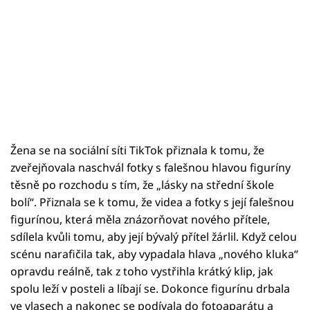
Žena se na sociální síti TikTok přiznala k tomu, že
zveřejňovala naschvál fotky s falešnou hlavou figuríny
těsně po rozchodu s tím, že „lásky na střední škole
bolí“. Přiznala se k tomu, že videa a fotky s její falešnou
figurínou, která měla znázorňovat nového přítele,
sdílela kvůli tomu, aby její bývalý přítel žárlil. Když celou
scénu narafičila tak, aby vypadala hlava „nového kluka“
opravdu reálně, tak z toho vystřihla krátký klip, jak
spolu leží v posteli a líbají se. Dokonce figurínu drbala
ve vlasech a nakonec se podívala do fotoaparátu a