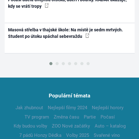
kdy se vrátí tropy
Masová střelba v thajské škole: Na místě je sedm mrtvých.
Student po útoku spáchal sebevraždu
Populární témata
Jak zhubnout
Nejlepší filmy 2024
Nejlepší horory
TV program
Změna času
Partie
Počasí
Kdy budou volby
ZOO Nové začátky
Auto – katalog
7 pádů Honzy Dědka
Volby 2025
Svařené víno