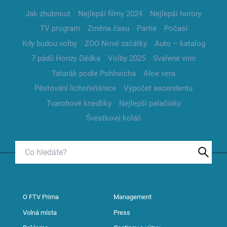
Jak zhubnout
Nejlepší filmy 2024
Nejlepší horory
TV program
Změna času
Partie
Počasí
Kdy budou volby
ZOO Nové začátky
Auto – katalog
7 pádů Honzy Dědka
Volby 2025
Svařené víno
Tatarák podle Pohlreicha
Aloe vera
Pěstování lichořeřišnice
Výpočet ascendentu
Tvarohové knedlíky
Nejlepší palačinky
Švestkový koláč
O FTV Prima
Management
Volná místa
Press