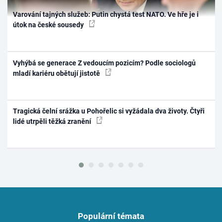
Varování tajných služeb: Putin chystá test NATO. Ve hře je i
útok na české sousedy
Vyhýbá se generace Z vedoucím pozicím? Podle sociologů
mladí kariéru obětují jistotě
Tragická čelní srážka u Pohořelic si vyžádala dva životy. Čtyři
lidé utrpěli těžká zranění
Populární témata