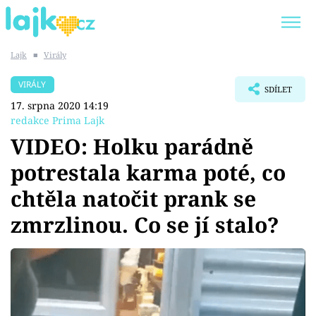
Lajk
■
Virály
Trendy:
KARLOS VÉMOLA
ONLYFANS
VIRÁLY
SDÍLET
SHOPAHOLICADEL
CLASH OF THE STARS
17. srpna 2020 14:19
redakce Prima Lajk
VIDEO: Holku parádně
potrestala karma poté, co
Témata
chtěla natočit prank se
Showbyznys
zmrzlinou. Co se jí stalo?
Youtubeři
Virály