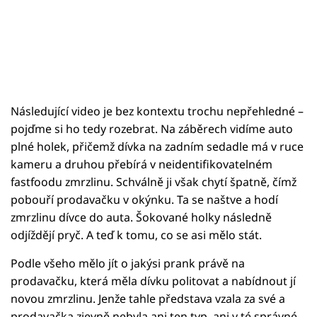
Následující video je bez kontextu trochu nepřehledné –
pojďme si ho tedy rozebrat. Na záběrech vidíme auto
plné holek, přičemž dívka na zadním sedadle má v ruce
kameru a druhou přebírá v neidentifikovatelném
fastfoodu zmrzlinu. Schválně ji však chytí špatně, čímž
pobouří prodavačku v okýnku. Ta se naštve a hodí
zmrzlinu dívce do auta. Šokované holky následně
odjíždějí pryč. A teď k tomu, co se asi mělo stát.
Podle všeho mělo jít o jakýsi prank právě na
prodavačku, která měla dívku politovat a nabídnout jí
novou zmrzlinu. Jenže tahle představa vzala za své a
prodavačka zjevně nebyla ani ten typ, ani v té správné