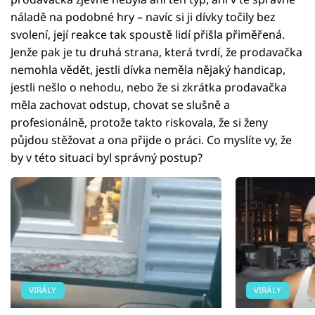
náladě na podobné hry – navíc si ji dívky točily bez
svolení, její reakce tak spoustě lidí přišla přiměřená.
Jenže pak je tu druhá strana, která tvrdí, že prodavačka
nemohla vědět, jestli dívka neměla nějaký handicap,
jestli nešlo o nehodu, nebo že si zkrátka prodavačka
měla zachovat odstup, chovat se slušně a
profesionálně, protože takto riskovala, že si ženy
půjdou stěžovat a ona přijde o práci. Co myslíte vy, že
by v této situaci byl správný postup?
VIRÁLY
VIRÁLY