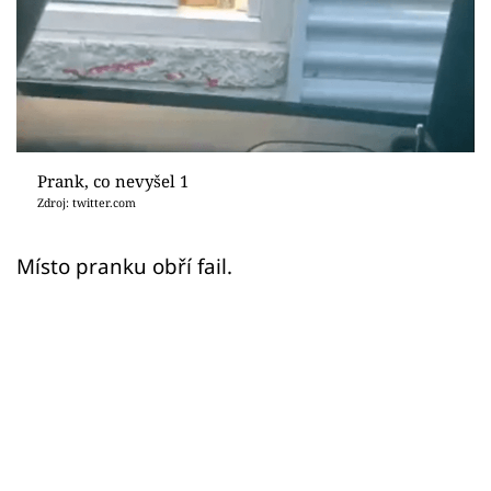
Sex a vztahy
Videa
Sledujte prima+
Přihlášení
Prank, co nevyšel 1
Zdroj: twitter.com
Sledujte nás
Místo pranku obří fail.