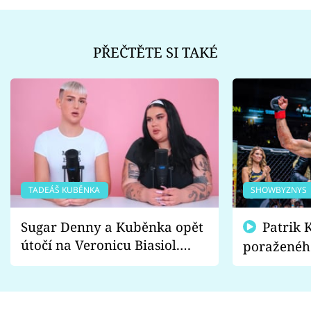
PŘEČTĚTE SI TAKÉ
TADEÁŠ KUBĚNKA
SHOWBYZNYS
Sugar Denny a Kuběnka opět
Patrik Kincl se zastal
útočí na Veronicu Biasiol.
poraženéh
Proč je podle nich falešná a
fanoušci n
lže o své nevěře?