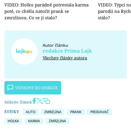
VIDEO: Holku parádně potrestala karma
VIDEO: Týpci na
poté, co chtěla natočit prank se
parodii na Rychl
zmrzlinou. Co se jí stalo?
stálo?
Autor článku
redakce Prima Lajk
Všechny články autora
VSTOUPIT DO DISKUZE
Sdílejte článek
ŠTÍTKY
AUTO
ZMRZLINA
PRANK
PRODAVAČ
HOLKA
KARMA
ZMRZLINA