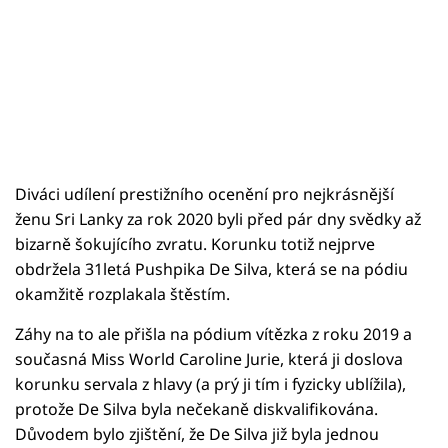
Diváci udílení prestižního ocenění pro nejkrásnější
ženu Sri Lanky za rok 2020 byli před pár dny svědky až
bizarně šokujícího zvratu. Korunku totiž nejprve
obdržela 31letá Pushpika De Silva, která se na pódiu
okamžitě rozplakala štěstím.
Záhy na to ale přišla na pódium vítězka z roku 2019 a
současná Miss World Caroline Jurie, která ji doslova
korunku servala z hlavy (a prý ji tím i fyzicky ublížila),
protože De Silva byla nečekaně diskvalifikována.
Důvodem bylo zjištění, že De Silva již byla jednou