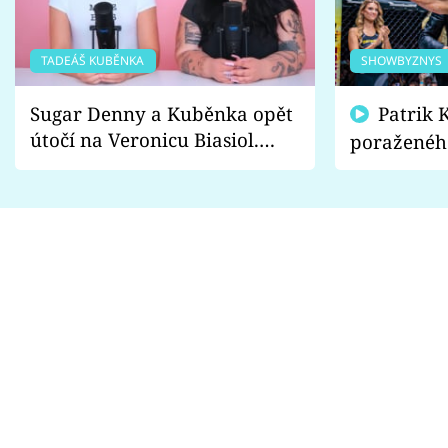
TADEÁŠ KUBĚNKA
SHOWBYZNYS
Sugar Denny a Kuběnka opět
Patrik Kincl se zastal
útočí na Veronicu Biasiol.
poraženéh
Proč je podle nich falešná a
fanoušci n
lže o své nevěře?