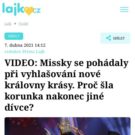
Lajk
■
Virály
Trendy:
KARLOS VÉMOLA
ONLYFANS
VIRÁLY
SDÍLET
SHOPAHOLICADEL
CLASH OF THE STARS
7. dubna 2021 14:12
redakce Prima Lajk
VIDEO: Missky se pohádaly
při vyhlašování nové
Témata
královny krásy. Proč šla
Showbyznys
korunka nakonec jiné
dívce?
Youtubeři
Virály