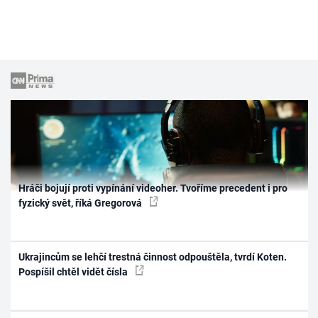
Hráči bojují proti vypínání videoher. Tvoříme precedent i pro
fyzický svět, říká Gregorová
Ukrajincům se lehčí trestná činnost odpouštěla, tvrdí Koten.
Pospíšil chtěl vidět čísla