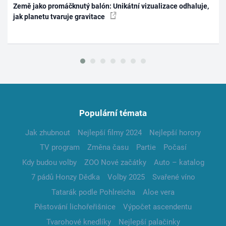
Země jako promáčknutý balón: Unikátní vizualizace odhaluje,
jak planetu tvaruje gravitace
Populární témata
Jak zhubnout
Nejlepší filmy 2024
Nejlepší horory
TV program
Změna času
Partie
Počasí
Kdy budou volby
ZOO Nové začátky
Auto – katalog
7 pádů Honzy Dědka
Volby 2025
Svařené víno
Tatarák podle Pohlreicha
Aloe vera
Pěstování lichořeřišnice
Výpočet ascendentu
Tvarohové knedlíky
Nejlepší palačinky