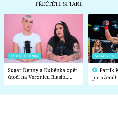
PŘEČTĚTE SI TAKÉ
TADEÁŠ KUBĚNKA
SHOWBYZNYS
Sugar Denny a Kuběnka opět
Patrik Kincl se zastal
útočí na Veronicu Biasiol.
poraženéh
Proč je podle nich falešná a
fanoušci n
lže o své nevěře?