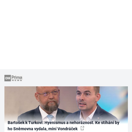
Bartošek k Turkovi: Hyenismus a nehoráznost. Ke stíhání by
ho Sněmovna vydala, míní Vondráček