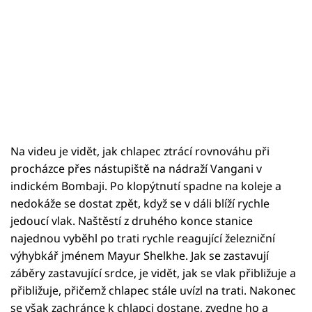
Na videu je vidět, jak chlapec ztrácí rovnováhu při
procházce přes nástupiště na nádraží Vangani v
indickém Bombaji. Po klopýtnutí spadne na koleje a
nedokáže se dostat zpět, když se v dáli blíží rychle
jedoucí vlak. Naštěstí z druhého konce stanice
najednou vyběhl po trati rychle reagující železniční
výhybkář jménem Mayur Shelkhe. Jak se zastavují
záběry zastavující srdce, je vidět, jak se vlak přibližuje a
přibližuje, přičemž chlapec stále uvízl na trati. Nakonec
se však zachránce k chlapci dostane, zvedne ho a