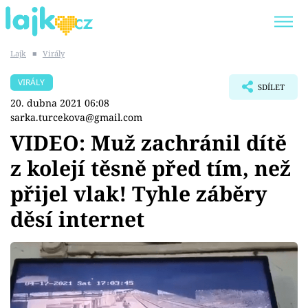
Lajk
■
Virály
Trendy:
KARLOS VÉMOLA
ONLYFANS
VIRÁLY
SDÍLET
SHOPAHOLICADEL
CLASH OF THE STARS
20. dubna 2021 06:08
sarka.turcekova@gmail.com
VIDEO: Muž zachránil dítě
z kolejí těsně před tím, než
Témata
přijel vlak! Tyhle záběry
Showbyznys
děsí internet
Youtubeři
Virály