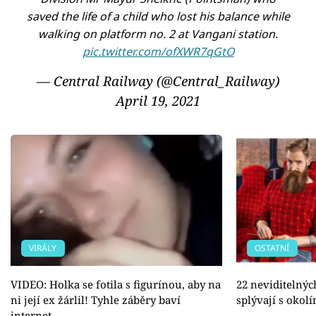
saved the life of a child who lost his balance while
walking on platform no. 2 at Vangani station.
pic.twitter.com/ofXWR7qGtO
— Central Railway (@Central_Railway)
April 19, 2021
VIRÁLY
OSTATNÍ
VIDEO: Holka se fotila s figurínou, aby na
22 neviditelnýc
ni její ex žárlil! Tyhle záběry baví
splývají s okol
internet