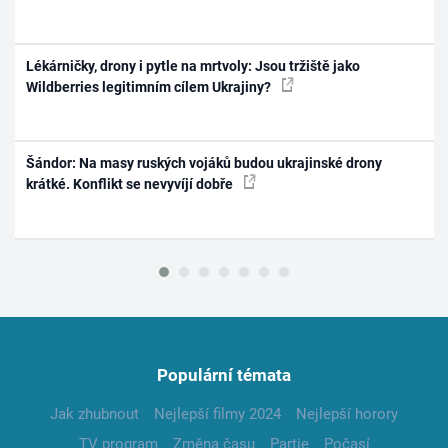
Lékárničky, drony i pytle na mrtvoly: Jsou tržiště jako
Wildberries legitimním cílem Ukrajiny?
Šándor: Na masy ruských vojáků budou ukrajinské drony
krátké. Konflikt se nevyvíjí dobře
Populární témata
Jak zhubnout
Nejlepší filmy 2024
Nejlepší horory
TV program
Změna času
Partie
Počasí