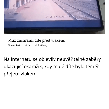
Sex a vztahy
Videa
Sledujte prima+
Přihlášení
Muž zachránil dítě před vlakem.
Zdroj: twitter/@Central_Railway
Sledujte nás
Na internetu se objevily neuvěřitelné záběry
ukazující okamžik, kdy malé dítě bylo téměř
přejeto vlakem.