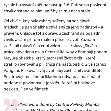
rychle ho vysadí zpět na nástupiště. Pak se na poslední
chvíli dostane za ním, aniž by se mu něco stalo.
Od chvíle, kdy byly záběry sdíleny na sociálních
médiích, je pan Shelkhe chválený za jeho hrdinství – a
právem. Chlapce totiž opravdu zachránil na poslední
chvíli, a sám přitom málem přišel o život. Záznam
zveřejnil mluvčí ústřední železnice se slovy „Skvělá
práce odvedená divizí Central Railway v Bombaji panem
Mayura Shelkhe, který zachránil život dítěti, které
ztratilo rovnováhu při chůzi na nástupišti č. 2 ve stanici
Vangani. Riskoval svůj život, aby zachránil život dítěte.
Pozdravujeme jeho příkladnou odvahu a maximální
oddanost povinnosti.“ Je vidět, že reální hrdinové
neexistují jen ve filmech.
Excellent work done by Central Railway Mumbai
Division Mr Mayur Shelkhe (Pointsman) who