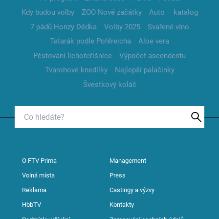
Kdy budou volby
ZOO Nové začátky
Auto – katalog
7 pádů Honzy Dědka
Volby 2025
Svařené víno
Tatarák podle Pohlreicha
Aloe vera
Pěstování lichořeřišnice
Výpočet ascendentu
Tvarohové knedlíky
Nejlepší palačinky
Švestkový koláč
O FTV Prima
Management
Volná místa
Press
Reklama
Castingy a výzvy
HbbTV
Kontakty