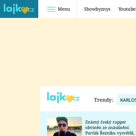
Menu
Showbyznys
Youtube
Youtuberky
Youtubeři
SHOPAHOLICADEL
FATTYPILLOW
ANNA ŠULC
FREESCOOT
SUGAR DENNY
ADAM KAJUMI
LADUŠKA
TADEÁŠ KUBĚNKA
DOMINIKA
DATEL
Trendy:
KARLO
MYSLIVCOVÁ
Známý český rapper
obviněn ze znásilnění:
Parťák Řezníka vysvětlil, 