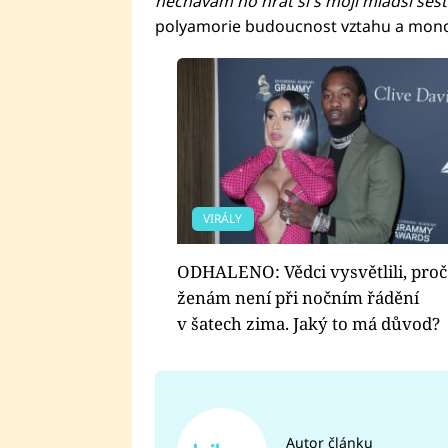
nechávám ho hrát si s mojí mladší sest
polyamorie budoucnost vztahu a mono
VIRÁLY
ODHALENO: Vědci vysvětlili, proč
ženám není při nočním řádění
v šatech zima. Jaký to má důvod?
Autor článku