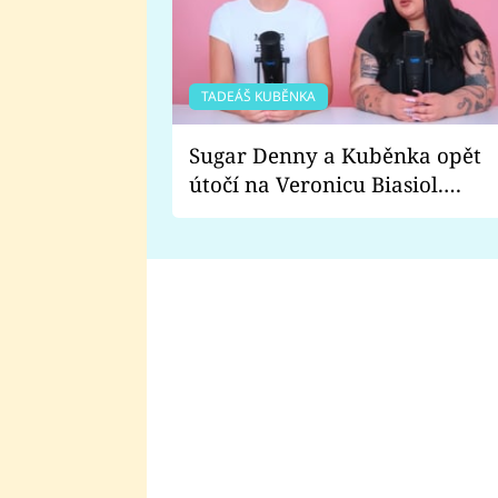
TADEÁŠ KUBĚNKA
Sugar Denny a Kuběnka opět
útočí na Veronicu Biasiol.
Proč je podle nich falešná a
lže o své nevěře?