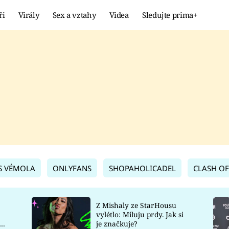
ři
Virály
Sex a vztahy
Videa
Sledujte prima+
Showbyznys
Extrém
VIRÁLY
KURIOZITY
VIDEA
KVÍZY
S VÉMOLA
ONLYFANS
SHOPAHOLICADEL
CLASH OF
Z Mishaly ze StarHousu
vylétlo: Miluju prdy. Jak si
co
je značkuje?