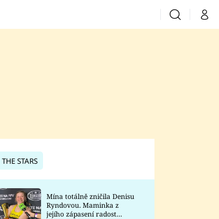
Vyhledávání
Můj 
Prima+
CNN Prima News
Prima Fresh
Prima Living
Prima Zoom
 THE STARS
Prima Lajk
Mína totálně zničila Denisu
Ryndovou. Maminka z
Sledujte nás
jejího zápasení radost