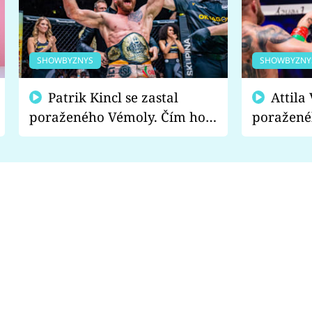
SHOWBYZNYS
SHOWBYZNY
Patrik Kincl se zastal
Attila Végh podpořil
poraženého Vémoly. Čím ho
poražené
fanoušci naštvali?
chce radě
s vítězem