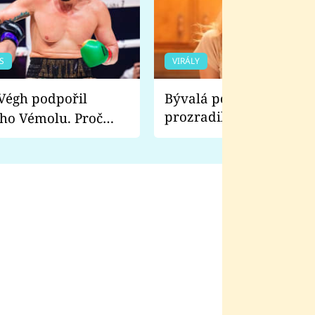
S
VIRÁLY
Bývalá pornoherečka
prozradila, co ji šokova
ho Vémolu. Proč
natáčení Euforie. Vážně
ji zápasit s ním než
bylo drsnější než hanba
 Kinclem?
filmy?