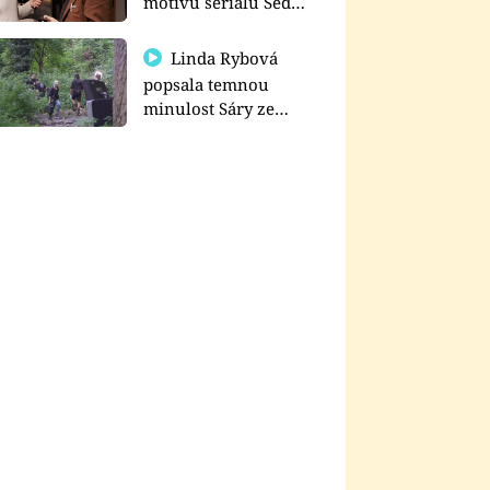
motivu seriálu Sedm
schodů k moci
Linda Rybová
popsala temnou
minulost Sáry ze
seriálu Zákony vlka