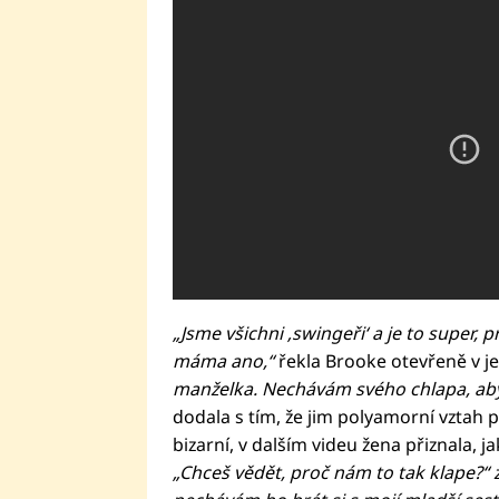
„Jsme všichni ‚swingeři‘ a je to super,
máma ano,“
řekla Brooke otevřeně v j
manželka. Nechávám svého chlapa, aby 
dodala s tím, že jim polyamorní vztah p
bizarní, v dalším videu žena přiznala, ja
„Chceš vědět, proč nám to tak klape?“ 