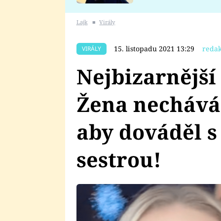
se v Plzni stalo
Lajk
■
Virály
15. listopadu 2021 13:29
redak
VIRÁLY
Nejbizarnější
Žena nechává
aby dováděl s
sestrou!