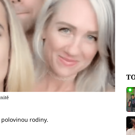
TO
nitě
 polovinou rodiny.