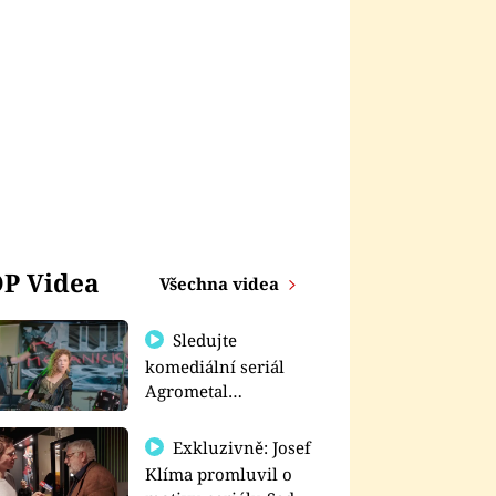
P Videa
Všechna videa
Sledujte
komediální seriál
Agrometal
exkluzivně na
prima+
Exkluzivně: Josef
Klíma promluvil o