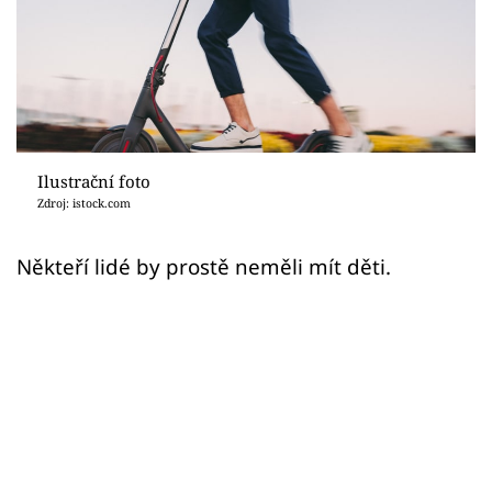
Sex a vztahy
Videa
Sledujte prima+
Přihlášení
Ilustrační foto
Zdroj: istock.com
Sledujte nás
Někteří lidé by prostě neměli mít děti.