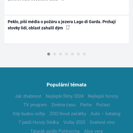
Peklo, píší média o požáru u jezera Lago di Garda. Prchají
stovky lidí, oblast zahalil dým
Populární témata
Jak zhubnout
Nejlepší filmy 2024
Nejlepší horory
TV program
Změna času
Partie
Počasí
Kdy budou volby
ZOO Nové začátky
Auto – katalog
7 pádů Honzy Dědka
Volby 2025
Svařené víno
Tatarák podle Pohlreicha
Aloe vera