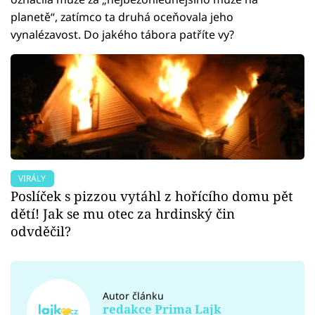
planetě“, zatímco ta druhá oceňovala jeho
vynalézavost. Do jakého tábora patříte vy?
VIRÁLY
Poslíček s pizzou vytáhl z hořícího domu pět
dětí! Jak se mu otec za hrdinský čin
odvděčil?
Autor článku
redakce Prima Lajk