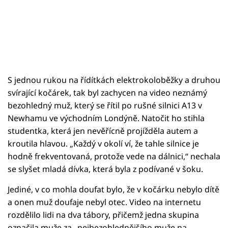
S jednou rukou na řídítkách elektrokoloběžky a druhou
svírající kočárek, tak byl zachycen na video neznámý
bezohledný muž, který se řítil po rušné silnici A13 v
Newhamu ve východním Londýně. Natočit ho stihla
studentka, která jen nevěřícně projížděla autem a
kroutila hlavou. „Každý v okolí ví, že tahle silnice je
hodně frekventovaná, protože vede na dálnici,“ nechala
se slyšet mladá dívka, která byla z podívané v šoku.
Jediné, v co mohla doufat bylo, že v kočárku nebylo dítě
a onen muž doufaje nebyl otec. Video na internetu
rozdělilo lidi na dva tábory, přičemž jedna skupina
označila muže za „nejbezohlednějšího muže na