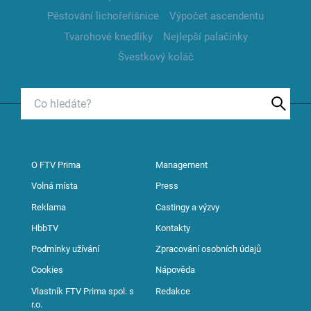
Pěstování lichořeřišnice
Výpočet ascendentu
Tvarohové knedlíky
Nejlepší palačinky
Švestkový koláč
O FTV Prima
Management
Volná místa
Press
Reklama
Castingy a výzvy
HbbTV
Kontakty
Podmínky užívání
Zpracování osobních údajů
Cookies
Nápověda
Vlastník FTV Prima spol. s
Redakce
r.o.