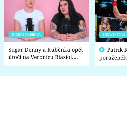
TADEÁŠ KUBĚNKA
SHOWBYZNYS
Sugar Denny a Kuběnka opět
Patrik Kincl se zastal
útočí na Veronicu Biasiol.
poraženéh
Proč je podle nich falešná a
fanoušci n
lže o své nevěře?