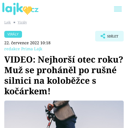
Lajk
■
Virály
Trendy:
KARLOS VÉMOLA
ONLYFANS
VIRÁLY
SDÍLET
SHOPAHOLICADEL
CLASH OF THE STARS
22. července 2022 10:18
redakce Prima Lajk
VIDEO: Nejhorší otec roku?
Muž se proháněl po rušné
Témata
silnici na koloběžce s
Showbyznys
kočárkem!
Youtubeři
Virály