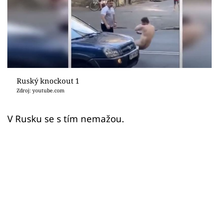
Sex a vztahy
Videa
Sledujte prima+
Přihlášení
Ruský knockout 1
Zdroj: youtube.com
Sledujte nás
V Rusku se s tím nemažou.