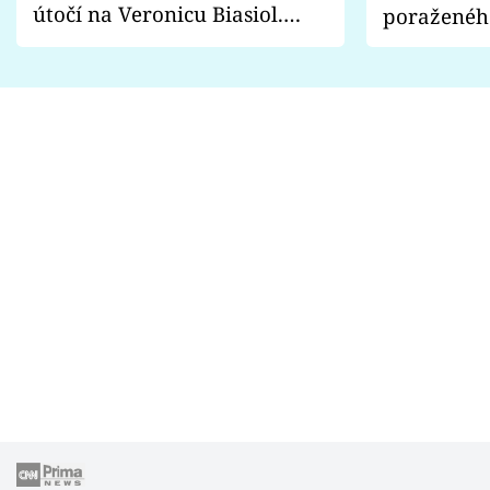
útočí na Veronicu Biasiol.
poraženéh
Proč je podle nich falešná a
fanoušci n
lže o své nevěře?