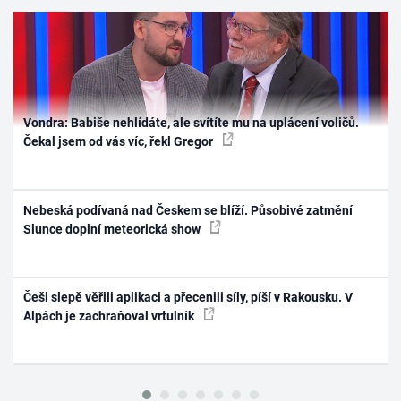
Vondra: Babiše nehlídáte, ale svítíte mu na uplácení voličů.
Čekal jsem od vás víc, řekl Gregor
Nebeská podívaná nad Českem se blíží. Působivé zatmění
Slunce doplní meteorická show
Češi slepě věřili aplikaci a přecenili síly, píší v Rakousku. V
Alpách je zachraňoval vrtulník