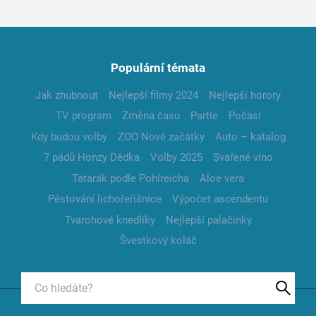
Populární témata
Jak zhubnout
Nejlepší filmy 2024
Nejlepší horory
TV program
Změna času
Partie
Počasí
Kdy budou volby
ZOO Nové začátky
Auto – katalog
7 pádů Honzy Dědka
Volby 2025
Svařené víno
Tatarák podle Pohlreicha
Aloe vera
Pěstování lichořeřišnice
Výpočet ascendentu
Tvarohové knedlíky
Nejlepší palačinky
Švestkový koláč