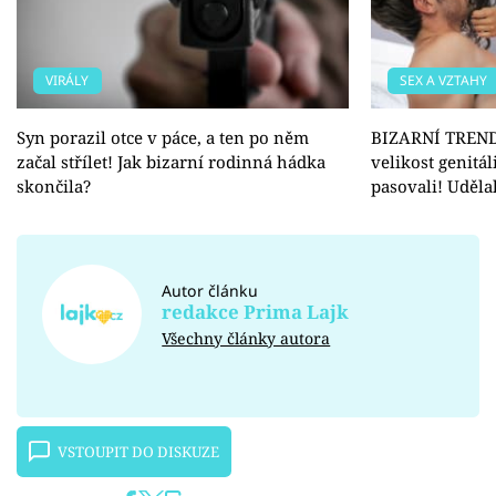
VIRÁLY
SEX A VZTAHY
Syn porazil otce v páce, a ten po něm
BIZARNÍ TREND:
začal střílet! Jak bizarní rodinná hádka
velikost genitál
skončila?
pasovali! Udělal
Autor článku
redakce Prima Lajk
Všechny články autora
VSTOUPIT DO DISKUZE