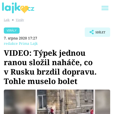
Lajk
■
Virály
Trendy:
KARLOS VÉMOLA
ONLYFANS
VIRÁLY
SDÍLET
SHOPAHOLICADEL
CLASH OF THE STARS
7. srpna 2020 17:27
redakce Prima Lajk
VIDEO: Týpek jednou
ranou složil naháče, co
Témata
v Rusku brzdil dopravu.
Showbyznys
Tohle muselo bolet
Youtubeři
Virály