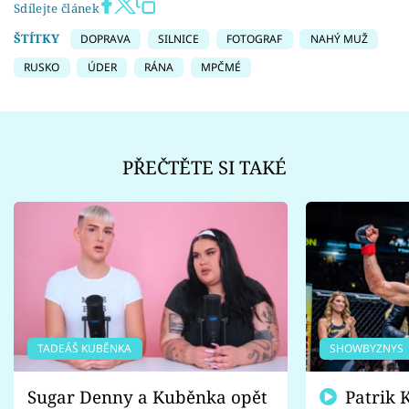
Sdílejte článek
ŠTÍTKY
DOPRAVA
SILNICE
FOTOGRAF
NAHÝ MUŽ
RUSKO
ÚDER
RÁNA
MPČMÉ
PŘEČTĚTE SI TAKÉ
TADEÁŠ KUBĚNKA
SHOWBYZNYS
Sugar Denny a Kuběnka opět
Patrik Kincl se zastal