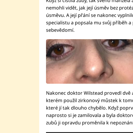
Když si čistila zuby, tak svého manžela
nemohli vidět, jak její úsměv bez prot
úsměvu. A její přání se nakonec vyplnil
specialistu a popsala mu svůj příběh a 
sebevědomí.
Nakonec doktor Wilstead provedl dvě a
kterém použil zirkonový můstek k tomu,
které jí tak dlouho chybělo. Když popr
naprosto si je zamilovala a byla dokto
zubů ji opravdu proměnila k nepoznání