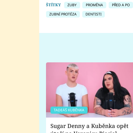
ŠTÍTKY
ZUBY
PROMĚNA
PŘED A PO
ZUBNÍ PROTÉZA
DENTISTI
TADEÁŠ KUBĚNKA
Sugar Denny a Kuběnka opět