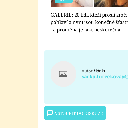
GALERIE: 20 lidí, kteří prošli zm
pohlaví a nyní jsou konečně šťastn
Ta proměna je fakt neskutečná!
Autor článku
sarka.turcekova@
VSTOUPIT DO DISKUZE