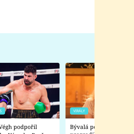
S
VIRÁLY
Bývalá pornoherečka