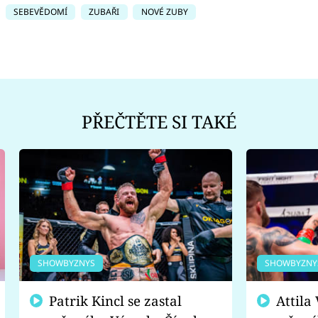
SEBEVĚDOMÍ
ZUBAŘI
NOVÉ ZUBY
PŘEČTĚTE SI TAKÉ
SHOWBYZNYS
SHOWBYZNY
Patrik Kincl se zastal
Attila Végh podpořil