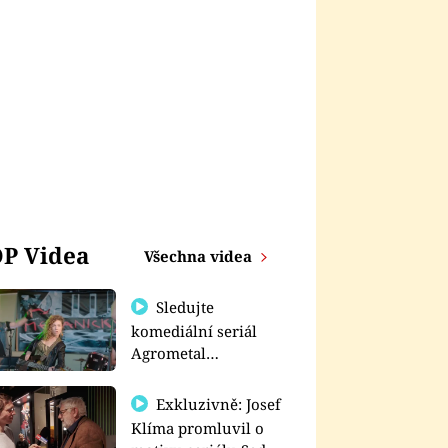
P Videa
Všechna videa
Sledujte
komediální seriál
Agrometal
exkluzivně na
prima+
Exkluzivně: Josef
Klíma promluvil o