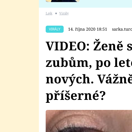
se v Plzni stalo
Lajk
■
Virály
14. října 2020 18:51
sarka.tu
VIRÁLY
VIDEO: Ženě s
zubům, po let
nových. Vážně
příšerné?