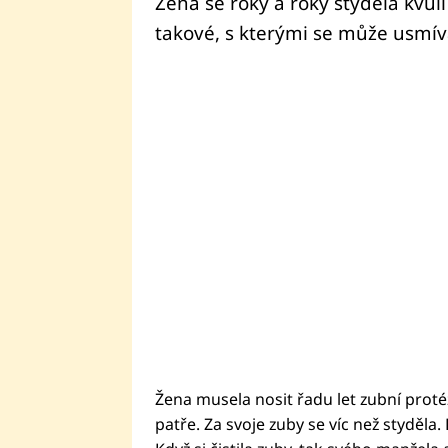
Žena se roky a roky styděla kvů
takové, s kterými se může usmívat
Žena musela nosit řadu let zubní proté
patře. Za svoje zuby se víc než styděla