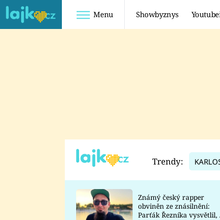
Menu
Showbyznys
Youtube
Youtuberky
Youtubeři
SHOPAHOLICADEL
FATTYPILLOW
ANNA ŠULC
FREESCOOT
SUGAR DENNY
ADAM KAJUMI
LADUŠKA
TADEÁŠ KUBĚNKA
DOMINIKA
DATEL
Trendy:
KARLO
MYSLIVCOVÁ
Známý český rapper
obviněn ze znásilnění:
Parťák Řezníka vysvětlil, 