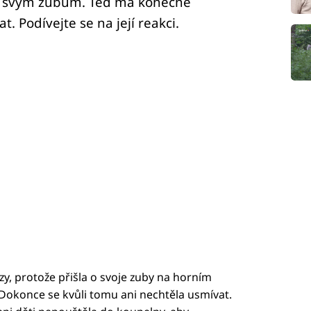
li svým zubům. Teď má konečně
. Podívejte se na její reakci.
zy, protože přišla o svoje zuby na horním
. Dokonce se kvůli tomu ani nechtěla usmívat.