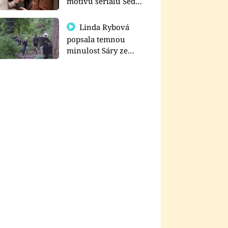
motivu seriálu Sedm
schodů k moci
Linda Rybová
popsala temnou
minulost Sáry ze
seriálu Zákony vlka