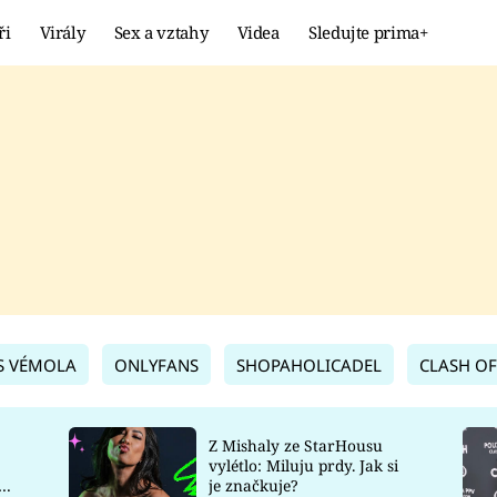
ři
Virály
Sex a vztahy
Videa
Sledujte prima+
Showbyznys
Extrém
VIRÁLY
KURIOZITY
VIDEA
KVÍZY
S VÉMOLA
ONLYFANS
SHOPAHOLICADEL
CLASH OF
Z Mishaly ze StarHousu
vylétlo: Miluju prdy. Jak si
co
je značkuje?