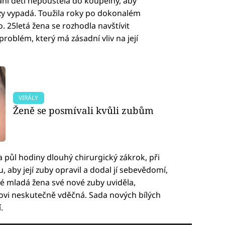
 ani děti nepouštěla do koupelny, aby
ézy vypadá. Toužila roky po dokonalém
o. 25letá žena se rozhodla navštívit
problém, který má zásadní vliv na její
VIRÁLY
Ženě se posmívali kvůli zubům
 půl hodiny dlouhý chirurgický zákrok, při
 aby její zuby opravil a dodal jí sebevědomí,
vé mladá žena své nové zuby uviděla,
rovi neskutečně vděčná. Sada nových bílých
.