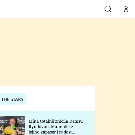
Vyhledávání
Můj 
Prima+
CNN Prima News
Prima Fresh
Prima Living
Prima Zoom
 THE STARS
Prima Lajk
Mína totálně zničila Denisu
Ryndovou. Maminka z
Sledujte nás
jejího zápasení radost