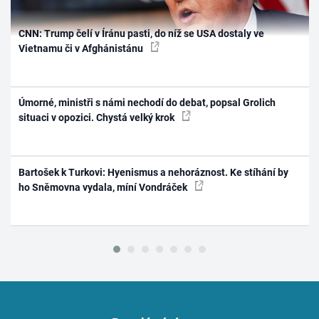
CNN: Trump čelí v Íránu pasti, do níž se USA dostaly ve
Vietnamu či v Afghánistánu
Úmorné, ministři s námi nechodí do debat, popsal Grolich
situaci v opozici. Chystá velký krok
Bartošek k Turkovi: Hyenismus a nehoráznost. Ke stíhání by
ho Sněmovna vydala, míní Vondráček