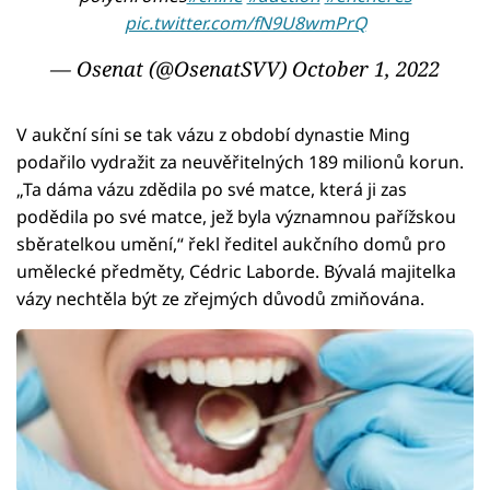
pic.twitter.com/fN9U8wmPrQ
— Osenat (@OsenatSVV)
October 1, 2022
V aukční síni se tak vázu z období dynastie Ming
podařilo vydražit za neuvěřitelných 189 milionů korun.
„Ta dáma vázu zdědila po své matce, která ji zas
podědila po své matce, jež byla významnou pařížskou
sběratelkou umění,“ řekl ředitel aukčního domů pro
umělecké předměty, Cédric Laborde. Bývalá majitelka
vázy nechtěla být ze zřejmých důvodů zmiňována.