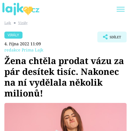
Lajk
■
Virály
Trendy:
KARLOS VÉMOLA
ONLYFANS
VIRÁLY
SDÍLET
SHOPAHOLICADEL
CLASH OF THE STARS
4. října 2022 11:09
redakce Prima Lajk
Žena chtěla prodat vázu za
pár desítek tisíc. Nakonec
Témata
na ní vydělala několik
Showbyznys
milionů!
Youtubeři
Virály