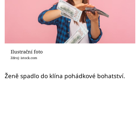
Sex a vztahy
Videa
Sledujte prima+
Přihlášení
Ilustrační foto
Zdroj: istock.com
Sledujte nás
Ženě spadlo do klína pohádkové bohatství.