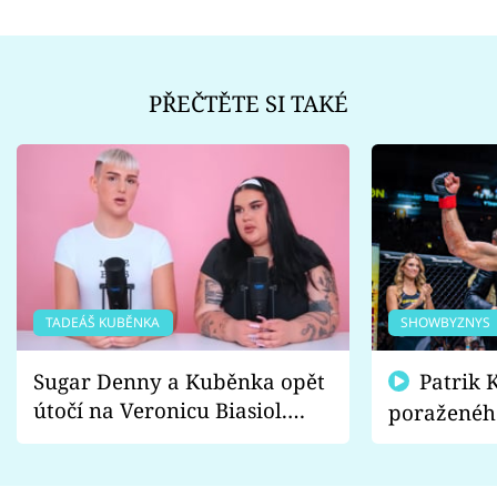
PŘEČTĚTE SI TAKÉ
TADEÁŠ KUBĚNKA
SHOWBYZNYS
Sugar Denny a Kuběnka opět
Patrik Kincl se zastal
útočí na Veronicu Biasiol.
poraženéh
Proč je podle nich falešná a
fanoušci n
lže o své nevěře?