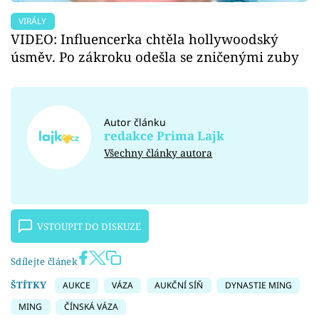
VIRÁLY
VIDEO: Influencerka chtěla hollywoodský
úsměv. Po zákroku odešla se zničenými zuby
Autor článku
redakce Prima Lajk
Všechny články autora
VSTOUPIT DO DISKUZE
Sdílejte článek
ŠTÍTKY
AUKCE
VÁZA
AUKČNÍ SÍŇ
DYNASTIE MING
MING
ČÍNSKÁ VÁZA