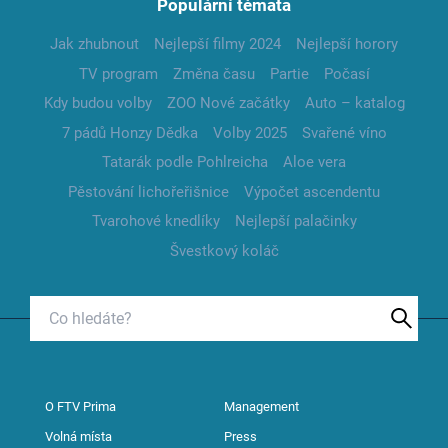
Populární témata
Jak zhubnout
Nejlepší filmy 2024
Nejlepší horory
TV program
Změna času
Partie
Počasí
Kdy budou volby
ZOO Nové začátky
Auto – katalog
7 pádů Honzy Dědka
Volby 2025
Svařené víno
Tatarák podle Pohlreicha
Aloe vera
Pěstování lichořeřišnice
Výpočet ascendentu
Tvarohové knedlíky
Nejlepší palačinky
Švestkový koláč
O FTV Prima
Management
Volná místa
Press