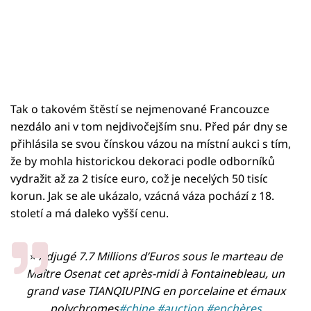
Tak o takovém štěstí se nejmenované Francouzce
nezdálo ani v tom nejdivočejším snu. Před pár dny se
přihlásila se svou čínskou vázou na místní aukci s tím,
že by mohla historickou dekoraci podle odborníků
vydražit až za 2 tisíce euro, což je necelých 50 tisíc
korun. Jak se ale ukázalo, vzácná váza pochází z 18.
století a má daleko vyšší cenu.
⭐️ Adjugé 7.7 Millions d’Euros sous le marteau de
Maître Osenat cet après-midi à Fontainebleau, un
grand vase TIANQIUPING en porcelaine et émaux
polychromes
#chine
#auction
#enchères