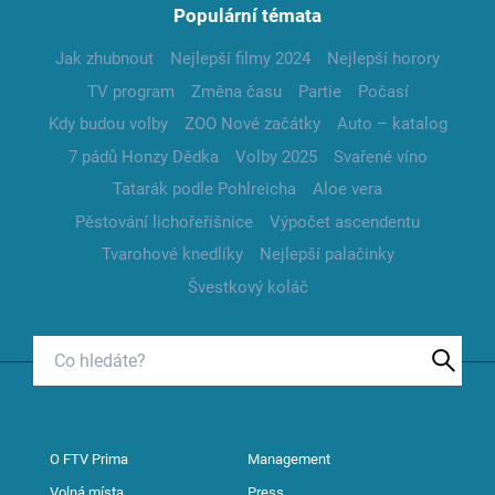
Populární témata
Jak zhubnout
Nejlepší filmy 2024
Nejlepší horory
TV program
Změna času
Partie
Počasí
Kdy budou volby
ZOO Nové začátky
Auto – katalog
7 pádů Honzy Dědka
Volby 2025
Svařené víno
Tatarák podle Pohlreicha
Aloe vera
Pěstování lichořeřišnice
Výpočet ascendentu
Tvarohové knedlíky
Nejlepší palačinky
Švestkový koláč
O FTV Prima
Management
Volná místa
Press