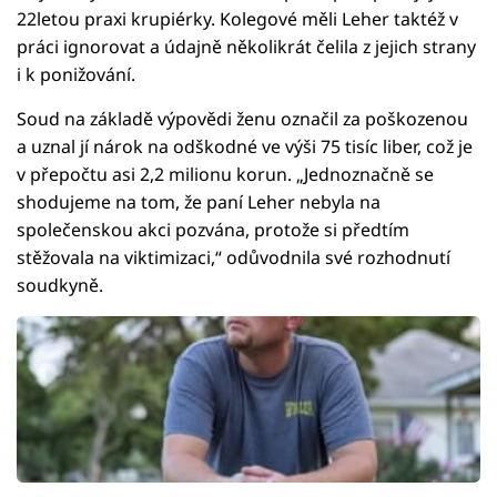
22letou praxi krupiérky. Kolegové měli Leher taktéž v
práci ignorovat a údajně několikrát čelila z jejich strany
i k ponižování.
Soud na základě výpovědi ženu označil za poškozenou
a uznal jí nárok na odškodné ve výši 75 tisíc liber, což je
v přepočtu asi 2,2 milionu korun. „Jednoznačně se
shodujeme na tom, že paní Leher nebyla na
společenskou akci pozvána, protože si předtím
stěžovala na viktimizaci,“ odůvodnila své rozhodnutí
soudkyně.