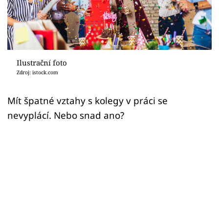
Sex a vztahy
Videa
Sledujte prima+
Ilustrační foto
Zdroj: istock.com
Přihlášení
Mít špatné vztahy s kolegy v práci se
nevyplácí. Nebo snad ano?
Sledujte nás