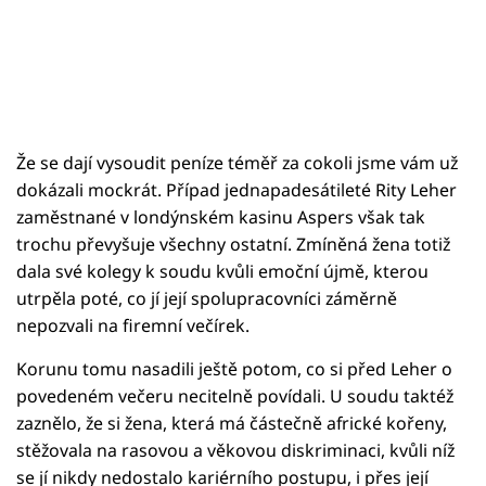
Že se dají vysoudit peníze téměř za cokoli jsme vám už
dokázali mockrát. Případ jednapadesátileté Rity Leher
zaměstnané v londýnském kasinu Aspers však tak
trochu převyšuje všechny ostatní. Zmíněná žena totiž
dala své kolegy k soudu kvůli emoční újmě, kterou
utrpěla poté, co jí její spolupracovníci záměrně
nepozvali na firemní večírek.
Korunu tomu nasadili ještě potom, co si před Leher o
povedeném večeru necitelně povídali. U soudu taktéž
zaznělo, že si žena, která má částečně africké kořeny,
stěžovala na rasovou a věkovou diskriminaci, kvůli níž
se jí nikdy nedostalo kariérního postupu, i přes její