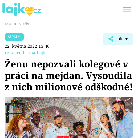
Lajk
■
Virály
Trendy:
KARLOS VÉMOLA
ONLYFANS
VIRÁLY
SDÍLET
SHOPAHOLICADEL
CLASH OF THE STARS
22. května 2022 13:46
redakce Prima Lajk
Ženu nepozvali kolegové v
práci na mejdan. Vysoudila
Témata
z nich milionové odškodné!
Showbyznys
Youtubeři
Virály