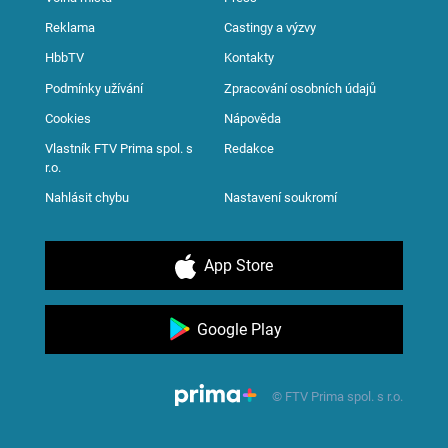
Reklama
Castingy a výzvy
HbbTV
Kontakty
Podmínky užívání
Zpracování osobních údajů
Cookies
Nápověda
Vlastník FTV Prima spol. s
Redakce
r.o.
Nahlásit chybu
Nastavení soukromí
App Store
Google Play
© FTV Prima spol. s r.o.