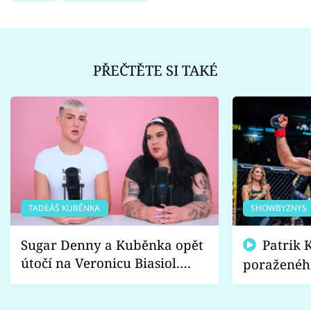
PŘEČTĚTE SI TAKÉ
TADEÁŠ KUBĚNKA
SHOWBYZNYS
Sugar Denny a Kuběnka opět
Patrik Kincl se zastal
útočí na Veronicu Biasiol.
poraženéh
Proč je podle nich falešná a
fanoušci n
lže o své nevěře?