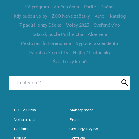
TV program
Změna času
Partie
Počasí
Kdy budou volby
ZOO Nové začátky
Auto – katalog
7 pádů Honzy Dědka
Volby 2025
Svařené víno
Tatarák podle Pohlreicha
Aloe vera
Pěstování lichořeřišnice
Výpočet ascendentu
Tvarohové knedlíky
Nejlepší palačinky
Švestkový koláč
O FTV Prima
Management
Volná místa
Press
Reklama
Castingy a výzvy
HbbTV
Kontakty