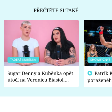
PŘEČTĚTE SI TAKÉ
TADEÁŠ KUBĚNKA
SHOWBYZNYS
Sugar Denny a Kuběnka opět
Patrik Kincl se zastal
útočí na Veronicu Biasiol.
poraženéh
Proč je podle nich falešná a
fanoušci n
lže o své nevěře?