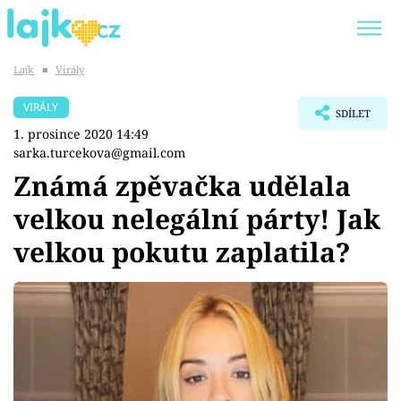
Lajk
■
Virály
Trendy:
KARLOS VÉMOLA
ONLYFANS
VIRÁLY
SDÍLET
SHOPAHOLICADEL
CLASH OF THE STARS
1. prosince 2020 14:49
sarka.turcekova@gmail.com
Známá zpěvačka udělala
velkou nelegální párty! Jak
Témata
velkou pokutu zaplatila?
Showbyznys
Youtubeři
Virály