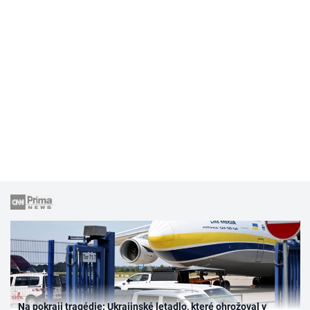
Na pokraji tragédie: Ukrajinské letadlo, které ohrožoval v