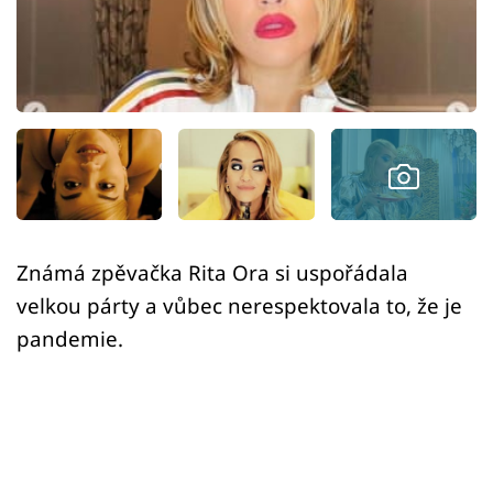
Sex a vztahy
Videa
Sledujte prima+
Přihlášení
Sledujte nás
Známá zpěvačka Rita Ora si uspořádala
velkou párty a vůbec nerespektovala to, že je
pandemie.