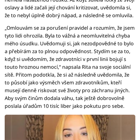
oslavy a lidé začali její chování kritizovat, uvědomila si,
že to nebyl úplně dobrý nápad, a následně se omluvila.
„Omlouvám se za porušení pravidel a rozumím, že jsem
tyto lidi ohrozila. Byla to vážná a neomluvitelná chyba
mého úsudku. Uvědomuji si, jak nezodpovědné to bylo
a přebírám za to plnou odpovědnost. Stydím se za to,
když si uvědomím, že zdravotníci v první linii bojují s
touto hroznou nemocí,“ napsala Rita na svoje sociální
sítě. Přitom podotkla, že si až následně uvědomila, že
to působí jako výsměch všem zdravotníkům, kteří
musejí denně riskovat své životy pro záchranu jiných.
Aby svým činům dodala váhu, tak ještě dobrovolně
poslala úřadům 10 tisíc liber jako pokutu pro sebe.