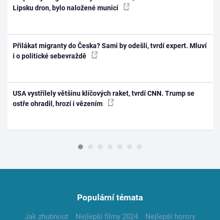
Lipsku dron, bylo naložené municí
Přilákat migranty do Česka? Sami by odešli, tvrdí expert. Mluví
i o politické sebevraždě
USA vystřílely většinu klíčových raket, tvrdí CNN. Trump se
ostře ohradil, hrozí i vězením
Populární témata
Jak zhubnout
Nejlepší filmy 2024
Nejlepší horory