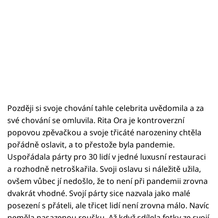
Později si svoje chování tahle celebrita uvědomila a za
své chování se omluvila. Rita Ora je kontroverzní
popovou zpěvačkou a svoje třicáté narozeniny chtěla
pořádně oslavit, a to přestože byla pandemie.
Uspořádala párty pro 30 lidí v jedné luxusní restauraci
a rozhodně netroškařila. Svoji oslavu si náležitě užila,
ovšem vůbec jí nedošlo, že to není při pandemii zrovna
dvakrát vhodné. Svojí párty sice nazvala jako malé
posezení s přáteli, ale třicet lidí není zrovna málo. Navíc
neměla nasazenou roušku. Až když sdílela fotky ze svojí