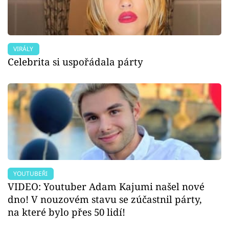
VIRÁLY
Celebrita si uspořádala párty
YOUTUBEŘI
VIDEO: Youtuber Adam Kajumi našel nové
dno! V nouzovém stavu se zúčastnil párty,
na které bylo přes 50 lidí!