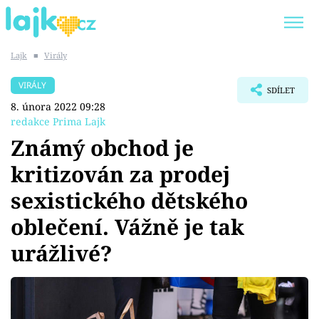
Lajk
■
Virály
Trendy:
KARLOS VÉMOLA
ONLYFANS
VIRÁLY
SDÍLET
SHOPAHOLICADEL
CLASH OF THE STARS
8. února 2022 09:28
redakce Prima Lajk
Známý obchod je
kritizován za prodej
Témata
sexistického dětského
Showbyznys
oblečení. Vážně je tak
urážlivé?
Youtubeři
Virály