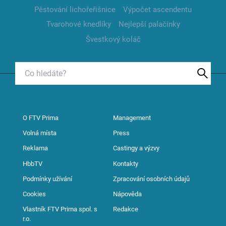
Pěstování lichořeřišnice
Výpočet ascendentu
Tvarohové knedlíky
Nejlepší palačinky
Švestkový koláč
O FTV Prima
Management
Volná místa
Press
Reklama
Castingy a výzvy
HbbTV
Kontakty
Podmínky užívání
Zpracování osobních údajů
Cookies
Nápověda
Vlastník FTV Prima spol. s
Redakce
r.o.