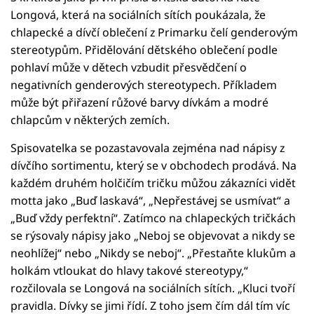
Longová, která na sociálních sítích poukázala, že
chlapecké a dívčí oblečení z Primarku čelí genderovým
stereotypům. Přidělování dětského oblečení podle
pohlaví může v dětech vzbudit přesvědčení o
negativních genderových stereotypech. Příkladem
může být přiřazení růžové barvy dívkám a modré
chlapcům v některých zemích.
Spisovatelka se pozastavovala zejména nad nápisy z
dívčího sortimentu, který se v obchodech prodává. Na
každém druhém holčičím tričku můžou zákazníci vidět
motta jako „Buď laskavá“, „Nepřestávej se usmívat“ a
„Buď vždy perfektní“. Zatímco na chlapeckých tričkách
se rýsovaly nápisy jako „Neboj se objevovat a nikdy se
neohlížej“ nebo „Nikdy se neboj“. „Přestaňte klukům a
holkám vtloukat do hlavy takové stereotypy,“
rozčilovala se Longová na sociálních sítích. „Kluci tvoří
pravidla. Dívky se jimi řídí. Z toho jsem čím dál tím víc