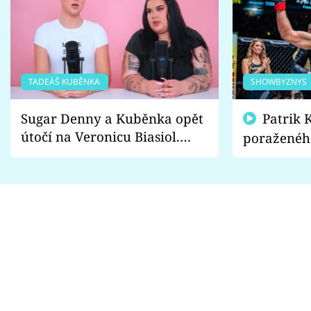
TADEÁŠ KUBĚNKA
SHOWBYZNYS
Sugar Denny a Kuběnka opět
Patrik Kincl se zastal
útočí na Veronicu Biasiol.
poraženéh
Proč je podle nich falešná a
fanoušci n
lže o své nevěře?