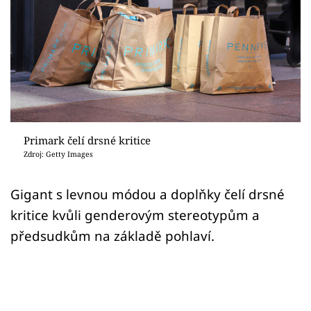
Sex a vztahy
Videa
Sledujte prima+
Přihlášení
Primark čelí drsné kritice
Zdroj: Getty Images
Sledujte nás
Gigant s levnou módou a doplňky čelí drsné
kritice kvůli genderovým stereotypům a
předsudkům na základě pohlaví.