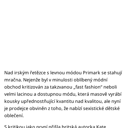
Nad irským řetězce s levnou módou Primark se stahují
mračna. Nejenže byl v minulosti oblíbený módní
obchod kritizován za takzvanou „fast fashion“ neboli
velmi lacinou a dostupnou módu, která masově vyrábí
kousky upřednostňující kvantitu nad kvalitou, ale nyní
je prodejce obviněn z toho, že nabízí sexistické dětské
oblečení.
S kritikou jako první přišla britská autorka Kate