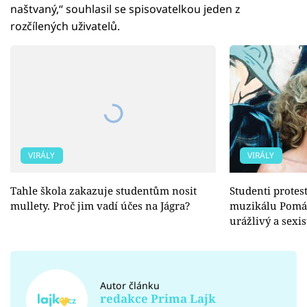
naštvaný,“ souhlasil se spisovatelkou jeden z
rozčílených uživatelů.
VIRÁLY
VIRÁLY
Tahle škola zakazuje studentům nosit
Studenti protes
mullety. Proč jim vadí účes na Jágra?
muzikálu Pomád
urážlivý a sexis
Autor článku
redakce Prima Lajk