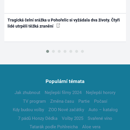
Tragická čelní srážka u Pohořelic si vyžádala dva životy. Čtyři
lidé utrpěli těžká zranění
Populární témata
Jak zhubnout
Nejlepší filmy 2024
Nejlepší horory
TV program
Změna času
Partie
Počasí
Kdy budou volby
ZOO Nové začátky
Auto – katalog
7 pádů Honzy Dědka
Volby 2025
Svařené víno
Tatarák podle Pohlreicha
Aloe vera