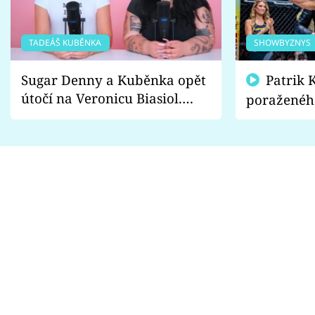
TADEÁŠ KUBĚNKA
SHOWBYZNYS
Sugar Denny a Kuběnka opět
Patrik Kincl se zastal
útočí na Veronicu Biasiol.
poraženéh
Proč je podle nich falešná a
fanoušci n
lže o své nevěře?