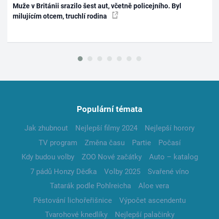
Muže v Británii srazilo šest aut, včetně policejního. Byl
milujícím otcem, truchlí rodina
Populární témata
Jak zhubnout
Nejlepší filmy 2024
Nejlepší horory
TV program
Změna času
Partie
Počasí
Kdy budou volby
ZOO Nové začátky
Auto – katalog
7 pádů Honzy Dědka
Volby 2025
Svařené víno
Tatarák podle Pohlreicha
Aloe vera
Pěstování lichořeřišnice
Výpočet ascendentu
Tvarohové knedlíky
Nejlepší palačinky