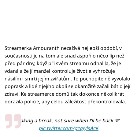
Streamerka Amouranth nezažívá nejlepší období, v
současnosti je na tom ale snad aspoň o něco líp než
před pár dny, když při svém streamu odhalila, že je
vdaná a že jí manžel kontroluje život a vyhrožuje
násilím i smrtí jejím zvířatům. To pochopitelně vyvolalo
poprask a lidé z jejího okolí se okamžitě začali bát o její
zdraví. Ke streamerce domů tak dokonce několikrát
dorazila policie, aby celou záležitost překontrolovala.
Taking a break, not sure when I’ll be back 💜
pic.twitter.com/gzqJylsAcK