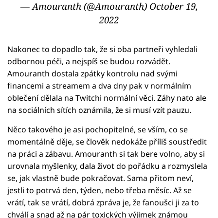
— Amouranth (@Amouranth)
October 19,
2022
Nakonec to dopadlo tak, že si oba partneři vyhledali
odbornou péči, a nejspíš se budou rozvádět.
Amouranth dostala zpátky kontrolu nad svými
financemi a streamem a dva dny pak v normálním
oblečení dělala na Twitchi normální věci. Záhy nato ale
na sociálních sítích oznámila, že si musí vzít pauzu.
Něco takového je asi pochopitelné, se vším, co se
momentálně děje, se člověk nedokáže příliš soustředit
na práci a zábavu. Amouranth si tak bere volno, aby si
urovnala myšlenky, dala život do pořádku a rozmyslela
se, jak vlastně bude pokračovat. Sama přitom neví,
jestli to potrvá den, týden, nebo třeba měsíc. Až se
vrátí, tak se vrátí, dobrá zpráva je, že fanoušci ji za to
chválí a snad až na pár toxických výjimek známou