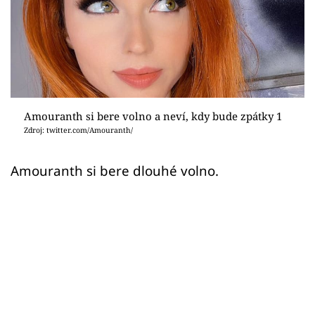
Sex a vztahy
Videa
Sledujte prima+
Přihlášení
Amouranth si bere volno a neví, kdy bude zpátky 1
Zdroj: twitter.com/Amouranth/
Sledujte nás
Amouranth si bere dlouhé volno.