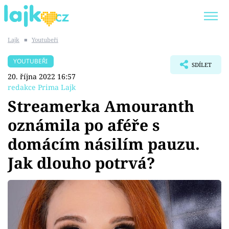
Lajk
■
Youtubeři
Trendy:
KARLOS VÉMOLA
ONLYFANS
YOUTUBEŘI
SDÍLET
SHOPAHOLICADEL
CLASH OF THE STARS
20. října 2022 16:57
redakce Prima Lajk
Streamerka Amouranth
oznámila po aféře s
Témata
domácím násilím pauzu.
Showbyznys
Jak dlouho potrvá?
Youtubeři
Virály