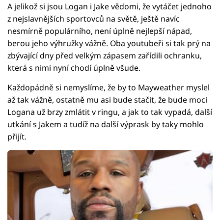
A jelikož si jsou Logan i Jake vědomi, že vytáčet jednoho
z nejslavnějších sportovců na světě, ještě navíc
nesmírně populárního, není úplně nejlepší nápad,
berou jeho výhružky vážně. Oba youtubeři si tak prý na
zbývající dny před velkým zápasem zařídili ochranku,
která s nimi nyní chodí úplně všude.
Každopádně si nemyslíme, že by to Mayweather myslel
až tak vážně, ostatně mu asi bude stačit, že bude moci
Logana už brzy zmlátit v ringu, a jak to tak vypadá, další
utkání s Jakem a tudíž na další výprask by taky mohlo
přijít.