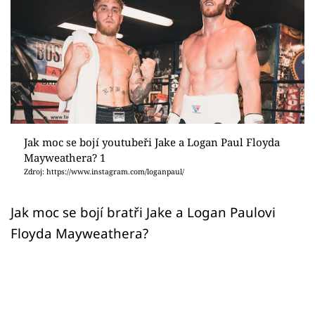
Sex a vztahy
Videa
Sledujte prima+
Přihlášení
Jak moc se bojí youtubeři Jake a Logan Paul Floyda
Mayweathera? 1
Sledujte nás
Zdroj: https://www.instagram.com/loganpaul/
Jak moc se bojí bratři Jake a Logan Paulovi
Floyda Mayweathera?