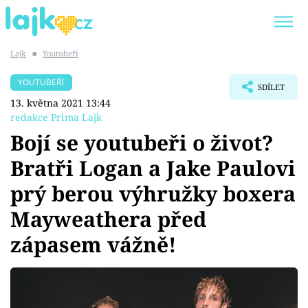
Lajk
■
Youtubeři
Trendy:
KARLOS VÉMOLA
ONLYFANS
YOUTUBEŘI
SDÍLET
SHOPAHOLICADEL
CLASH OF THE STARS
13. května 2021 13:44
redakce Prima Lajk
Bojí se youtubeři o život?
Bratři Logan a Jake Paulovi
Témata
prý berou výhružky boxera
Showbyznys
Mayweathera před
zápasem vážně!
Youtubeři
Virály