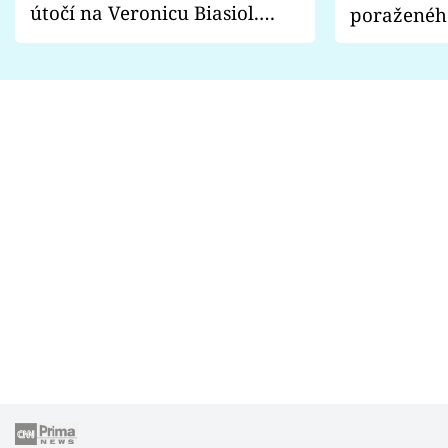
útočí na Veronicu Biasiol.
poraženéh
Proč je podle nich falešná a
fanoušci n
lže o své nevěře?