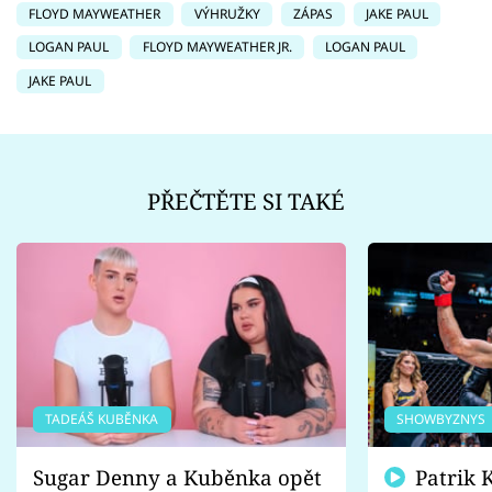
FLOYD MAYWEATHER
VÝHRUŽKY
ZÁPAS
JAKE PAUL
LOGAN PAUL
FLOYD MAYWEATHER JR.
LOGAN PAUL
JAKE PAUL
PŘEČTĚTE SI TAKÉ
TADEÁŠ KUBĚNKA
SHOWBYZNYS
Sugar Denny a Kuběnka opět
Patrik Kincl se zastal