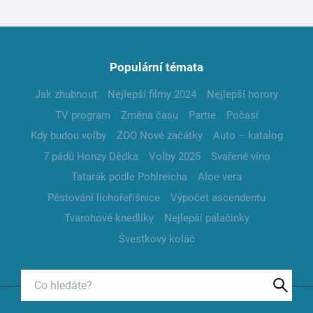
Populární témata
Jak zhubnout
Nejlepší filmy 2024
Nejlepší horory
TV program
Změna času
Partie
Počasí
Kdy budou volby
ZOO Nové začátky
Auto – katalog
7 pádů Honzy Dědka
Volby 2025
Svařené víno
Tatarák podle Pohlreicha
Aloe vera
Pěstování lichořeřišnice
Výpočet ascendentu
Tvarohové knedlíky
Nejlepší palačinky
Švestkový koláč