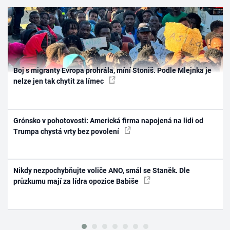
Boj s migranty Evropa prohrála, míní Stoniš. Podle Mlejnka je
nelze jen tak chytit za límec
Grónsko v pohotovosti: Americká firma napojená na lidi od
Trumpa chystá vrty bez povolení
Nikdy nezpochybňujte voliče ANO, smál se Staněk. Dle
průzkumu mají za lídra opozice Babiše