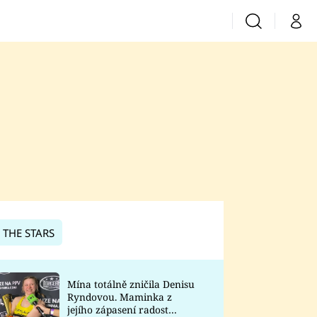
Vyhledávání
Můj 
Prima+
CNN Prima News
Prima Fresh
Prima Living
Prima Zoom
 THE STARS
Prima Lajk
Mína totálně zničila Denisu
Ryndovou. Maminka z
Sledujte nás
jejího zápasení radost