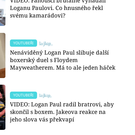
VIDEO: Fanoušci brutálně vynadali
Loganu Paulovi. Co hnusného řekl
svému kamarádovi?
YOUTUBEŘI
Nenáviděný Logan Paul slibuje další
boxerský duel s Floydem
Mayweatherem. Má to ale jeden háček
YOUTUBEŘI
VIDEO: Logan Paul radil bratrovi, aby
skončil s boxem. Jakeova reakce na
jeho slova vás překvapí