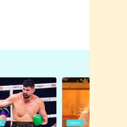
S
VIRÁLY