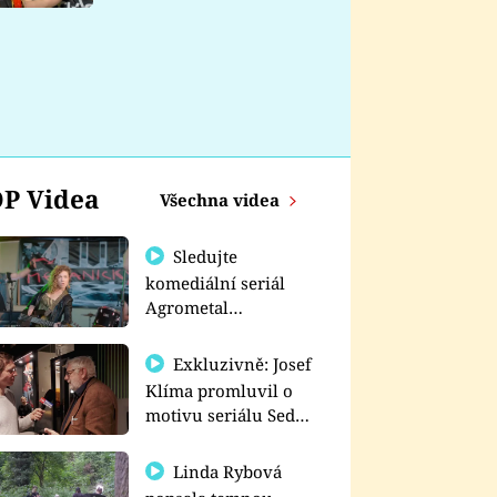
nemá
P Videa
Všechna videa
Sledujte
komediální seriál
Agrometal
exkluzivně na
prima+
Exkluzivně: Josef
Klíma promluvil o
motivu seriálu Sedm
schodů k moci
Linda Rybová