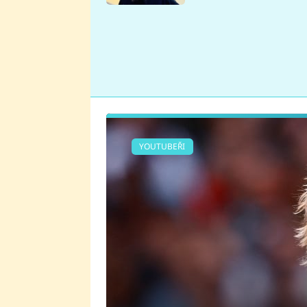
se v Plzni stalo
YOUTUBEŘI