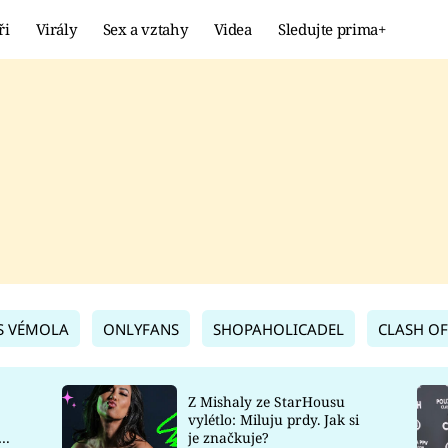
ři
Virály
Sex a vztahy
Videa
Sledujte prima+
Showbyznys
Extrém
VIRÁLY
KURIOZITY
VIDEA
KVÍZY
S VÉMOLA
ONLYFANS
SHOPAHOLICADEL
CLASH OF
Z Mishaly ze StarHousu
vylétlo: Miluju prdy. Jak si
co
je značkuje?