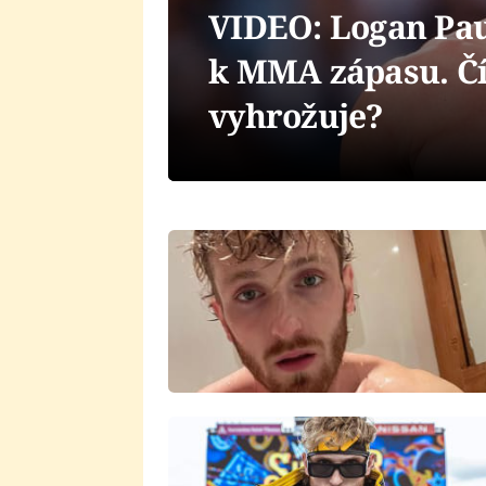
VIDEO: Logan Pau
k MMA zápasu. Č
vyhrožuje?