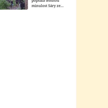
popsala temnou
minulost Sáry ze
seriálu Zákony vlka