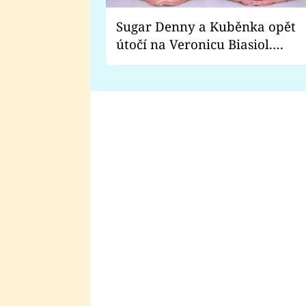
Sugar Denny a Kuběnka opět
útočí na Veronicu Biasiol.
Proč je podle nich falešná a
lže o své nevěře?