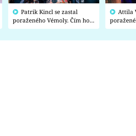
Patrik Kincl se zastal
Attila Végh podpořil
poraženého Vémoly. Čím ho
poražené
fanoušci naštvali?
chce radě
s vítězem