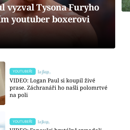
l vyzval Tysona Furyho
ím youtuber boxerovi
YOUTUBEŘI
VIDEO: Logan Paul si koupil živé
prase. Záchranáři ho našli polomrtvé
na poli
YOUTUBEŘI