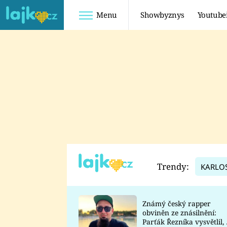
Menu
Showbyznys
Youtube
Youtuberky
Youtubeři
SHOPAHOLICADEL
FATTYPILLOW
ANNA ŠULC
FREESCOOT
SUGAR DENNY
ADAM KAJUMI
LADUŠKA
TADEÁŠ KUBĚNKA
DOMINIKA
DATEL
Trendy:
KARLO
MYSLIVCOVÁ
Známý český rapper
obviněn ze znásilnění:
Parťák Řezníka vysvětlil, 