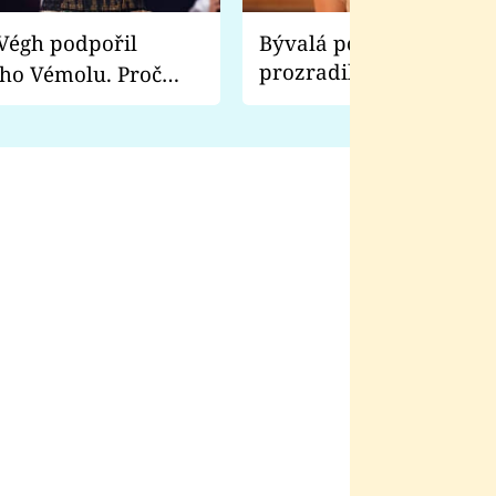
Bývalá pornoherečka
prozradila, co ji šokova
ho Vémolu. Proč
natáčení Euforie. Vážně
ji zápasit s ním než
bylo drsnější než hanba
 Kinclem?
filmy?