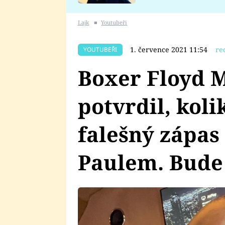
se v Plzni stalo
Lajk
■
Youtubeři
1. července 2021 11:54
re
YOUTUBEŘI
Boxer Floyd 
potvrdil, koli
falešný zápas
Paulem. Bude 