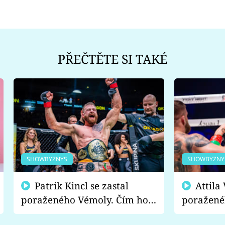
PŘEČTĚTE SI TAKÉ
SHOWBYZNYS
SHOWBYZNY
Patrik Kincl se zastal
Attila Végh podpořil
poraženého Vémoly. Čím ho
poražené
fanoušci naštvali?
chce radě