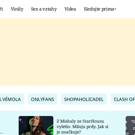
ři
Virály
Sex a vztahy
Videa
Sledujte prima+
Showbyznys
Extrém
VIRÁLY
KURIOZITY
VIDEA
KVÍZY
S VÉMOLA
ONLYFANS
SHOPAHOLICADEL
CLASH OF
Z Mishaly ze StarHousu
vylétlo: Miluju prdy. Jak si
co
je značkuje?