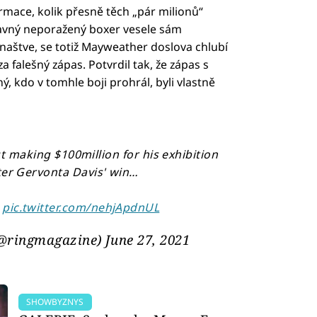
rmace, kolik přesně těch „pár milionů“
slavný neporažený boxer vesele sám
 naštve, se totiž Mayweather doslova chlubí
za falešný zápas. Potvrdil tak, že zápas s
, kdo v tomhle boji prohrál, byli vlastně
 making $100million for his exhibition
ter Gervonta Davis' win…
]
pic.twitter.com/nehjApdnUL
(@ringmagazine)
June 27, 2021
SHOWBYZNYS