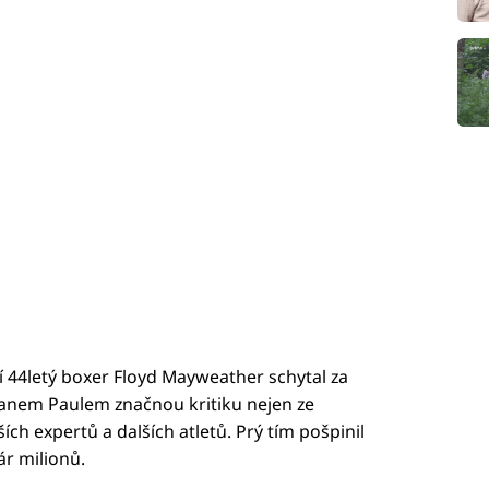
 44letý boxer Floyd Mayweather schytal za
ganem Paulem značnou kritiku nejen ze
ích expertů a dalších atletů. Prý tím pošpinil
ár milionů.