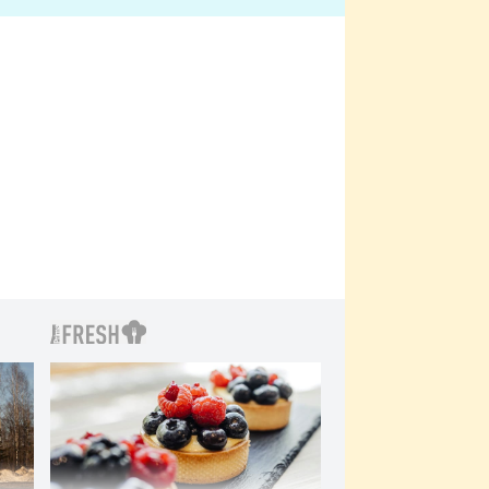
 Kinclem?
filmy?