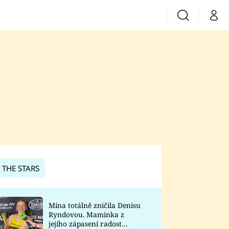
Vyhledávání
Můj 
Prima+
CNN Prima News
Prima Fresh
Prima Living
Prima Zoom
 THE STARS
Prima Lajk
Mína totálně zničila Denisu
Ryndovou. Maminka z
Sledujte nás
jejího zápasení radost