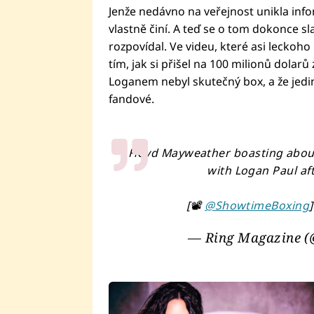
Jenže nedávno na veřejnost unikla info
vlastně činí. A teď se o tom dokonce 
rozpovídal. Ve videu, které asi leckoho
tím, jak si přišel na 100 milionů dolarů 
Loganem nebyl skutečný box, a že jediný
fandové.
Floyd Mayweather boasting about
with Logan Paul af
[📽️
@ShowtimeBoxing
— Ring Magazine 