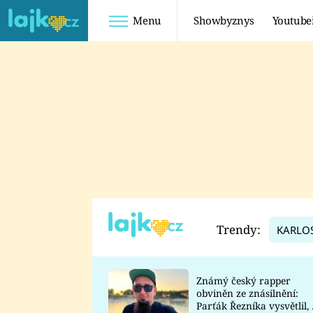
Menu
Showbyznys
Youtube
Youtuberky
Youtubeři
SHOPAHOLICADEL
FATTYPILLOW
ANNA ŠULC
FREESCOOT
SUGAR DENNY
ADAM KAJUMI
LADUŠKA
TADEÁŠ KUBĚNKA
DOMINIKA
DATEL
Trendy:
KARLO
MYSLIVCOVÁ
Známý český rapper
obviněn ze znásilnění:
Parťák Řezníka vysvětlil, 