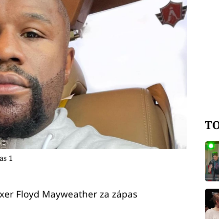
TO
as 1
boxer Floyd Mayweather za zápas