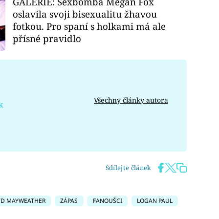
GALERIE: Sexbomba Megan Fox
oslavila svoji bisexualitu žhavou
fotkou. Pro spaní s holkami má ale
přísné pravidlo
Všechny články autora
k
Sdílejte článek
YD MAYWEATHER
ZÁPAS
FANOUŠCI
LOGAN PAUL