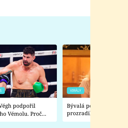
S
VIRÁLY
Bývalá pornoherečka
prozradila, co ji šokova
ho Vémolu. Proč
natáčení Euforie. Vážně
ji zápasit s ním než
bylo drsnější než hanba