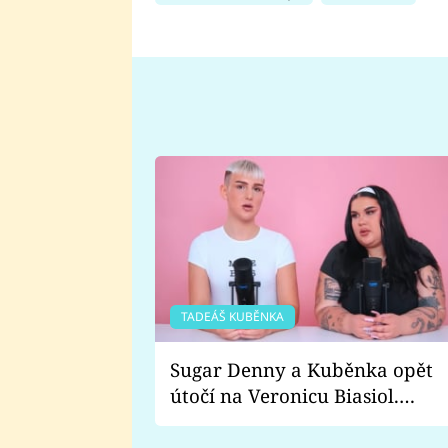
TADEÁŠ KUBĚNKA
Sugar Denny a Kuběnka opět
útočí na Veronicu Biasiol.
Proč je podle nich falešná a
lže o své nevěře?