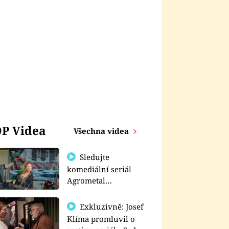
P Videa
Všechna videa
Sledujte
komediální seriál
Agrometal
exkluzivně na
prima+
Exkluzivně: Josef
Klíma promluvil o