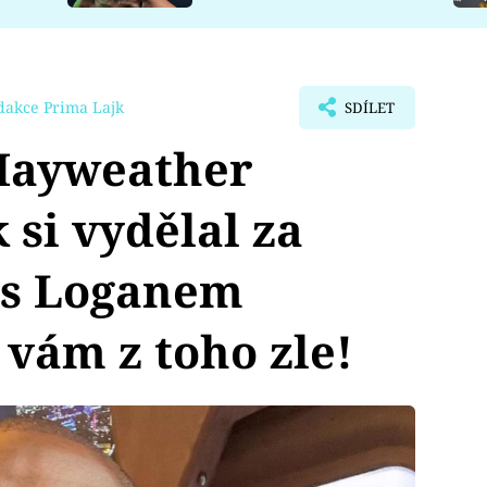
dakce Prima Lajk
SDÍLET
Mayweather
k si vydělal za
 s Loganem
vám z toho zle!