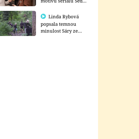
motivu seriálu Sedm
schodů k moci
Linda Rybová
popsala temnou
minulost Sáry ze
seriálu Zákony vlka