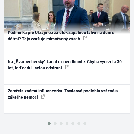
Podmínka pro Ukrajince za útok zápalnou lahví na dům s
dětmi? Tejc zvažuje mimořádný zásah
Na „Švarcenberský“ kanál už neodbočíte. Chyba vydržela 30
let, teď ceduli celou odstraní
Zemřela známá influencerka. Towleová podlehla vzácné a
zákeřné nemoci