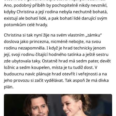
Ano, podobný příběh by pochopitelně nikdy nevznikl,
kdyby Christina a její rodina nebyla nechutně bohatá,
existují ale bohatí lidé, a pak bohatí lidé darující svým
potomkům celé hrady.
Christina si tak nyní žije na svém vlastním „zámku“
doslova jako princezna, nicméně nebojte, na svou
rodinu nezapomněla. I když je hrad technicky jenom
její, svoji rodinu čítající hodného tatínka a ještě sestru
zde ubytovala taky. Ostatně hrad má sedm pater, devět
ložnic a sedm koupelen, místa je tu tudíž dost. V
budoucnu navíc plánuje hrad otevřít i veřejnosti a na
jeho provozu si začít vydělávat. Tak aspoň že má dívka
plán.