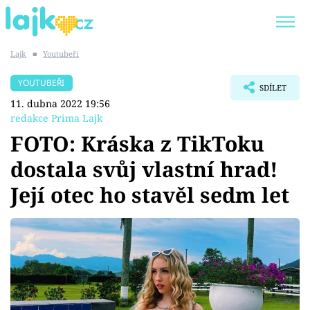
Lajk
■
Youtubeři
Trendy:
KARLOS VÉMOLA
ONLYFANS
YOUTUBEŘI
SDÍLET
SHOPAHOLICADEL
CLASH OF THE STARS
11. dubna 2022 19:56
redakce Prima Lajk
FOTO: Kráska z TikToku
dostala svůj vlastní hrad!
Témata
Její otec ho stavěl sedm let
Showbyznys
Youtubeři
Virály