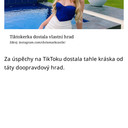
Sex a vztahy
Videa
Sledujte prima+
Tiktokerka dostala vlastní hrad
Zdroj: instagram.com/chrismarkcastle/
Přihlášení
Za úspěchy na TikToku dostala tahle kráska od
táty doopravdový hrad.
Sledujte nás