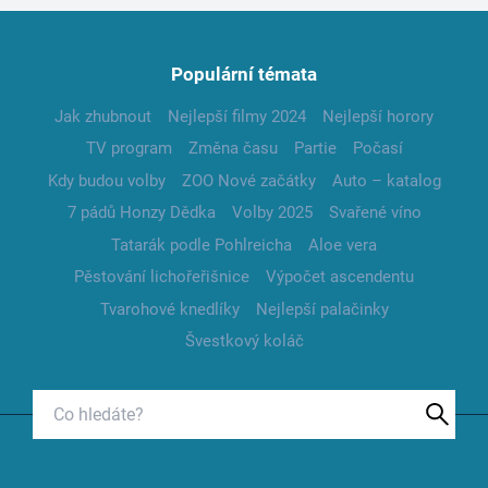
Populární témata
Jak zhubnout
Nejlepší filmy 2024
Nejlepší horory
TV program
Změna času
Partie
Počasí
Kdy budou volby
ZOO Nové začátky
Auto – katalog
7 pádů Honzy Dědka
Volby 2025
Svařené víno
Tatarák podle Pohlreicha
Aloe vera
Pěstování lichořeřišnice
Výpočet ascendentu
Tvarohové knedlíky
Nejlepší palačinky
Švestkový koláč