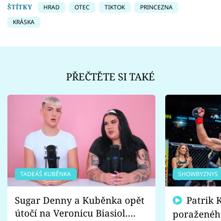
ŠTÍTKY
HRAD
OTEC
TIKTOK
PRINCEZNA
KRÁSKA
PŘEČTĚTE SI TAKÉ
TADEÁŠ KUBĚNKA
SHOWBYZNYS
Sugar Denny a Kuběnka opět
Patrik Kincl se zastal
útočí na Veronicu Biasiol.
poraženéh