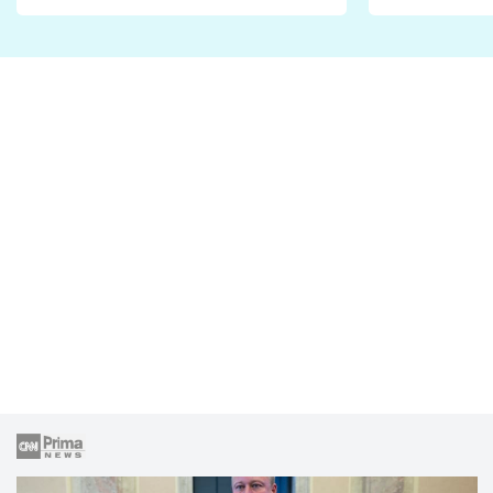
Proč je podle nich falešná a
fanoušci n
lže o své nevěře?