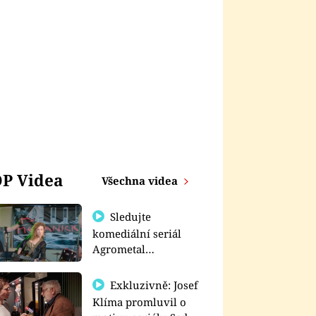
P Videa
Všechna videa
Sledujte
komediální seriál
Agrometal
exkluzivně na
prima+
Exkluzivně: Josef
Klíma promluvil o