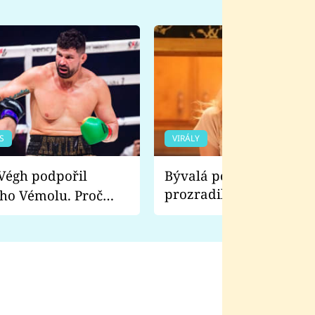
S
VIRÁLY
Bývalá pornoherečka
prozradila, co ji šokova
ho Vémolu. Proč
natáčení Euforie. Vážně
ji zápasit s ním než
bylo drsnější než hanba
 Kinclem?
filmy?