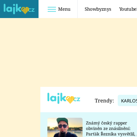
Menu
Showbyznys
Youtube
Youtuberky
Youtubeři
SHOPAHOLICADEL
FATTYPILLOW
ANNA ŠULC
FREESCOOT
SUGAR DENNY
ADAM KAJUMI
LADUŠKA
TADEÁŠ KUBĚNKA
DOMINIKA
DATEL
Trendy:
KARLO
MYSLIVCOVÁ
Známý český rapper
obviněn ze znásilnění:
Parťák Řezníka vysvětlil, 