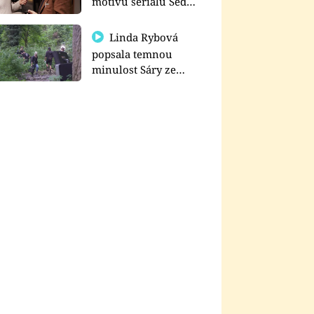
motivu seriálu Sedm
schodů k moci
Linda Rybová
popsala temnou
minulost Sáry ze
seriálu Zákony vlka