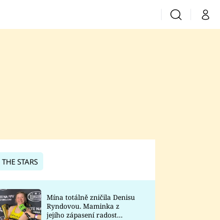
Vyhledávání
Můj 
Prima+
CNN Prima News
Prima Fresh
Prima Living
Prima Zoom
 THE STARS
Prima Lajk
Mína totálně zničila Denisu
Ryndovou. Maminka z
Sledujte nás
jejího zápasení radost