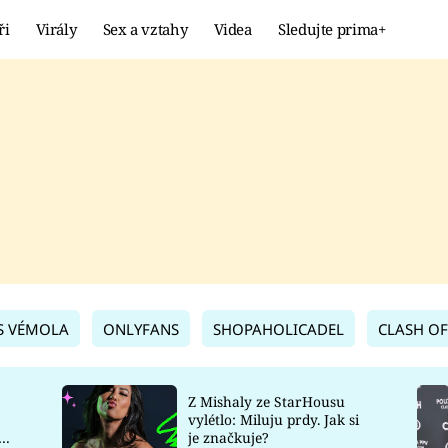
ři
Virály
Sex a vztahy
Videa
Sledujte prima+
Showbyznys
Extrém
VIRÁLY
KURIOZITY
VIDEA
KVÍZY
S VÉMOLA
ONLYFANS
SHOPAHOLICADEL
CLASH OF
Z Mishaly ze StarHousu
vylétlo: Miluju prdy. Jak si
co
je značkuje?