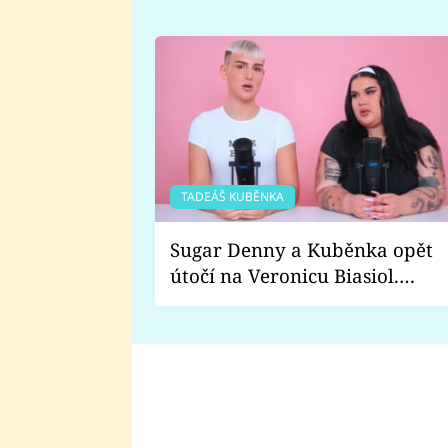
TADEÁŠ KUBĚNKA
Sugar Denny a Kuběnka opět
útočí na Veronicu Biasiol.
Proč je podle nich falešná a
lže o své nevěře?