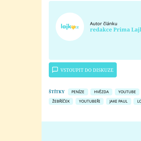
Autor článku
redakce Prima Laj
VSTOUPIT DO DISKUZE
ŠTÍTKY
PENÍZE
HVĚZDA
YOUTUBE
ŽEBŘÍČEK
YOUTUBEŘI
JAKE PAUL
L