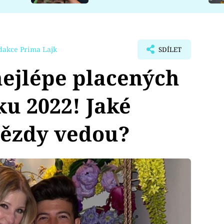
dakce Prima Lajk
SDÍLET
ejlépe placených
u 2022! Jaké
vězdy vedou?