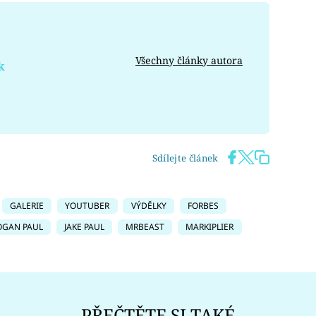
Všechny články autora
k
Sdílejte článek
GALERIE
YOUTUBER
VÝDĚLKY
FORBES
OGAN PAUL
JAKE PAUL
MRBEAST
MARKIPLIER
PŘEČTĚTE SI TAKÉ