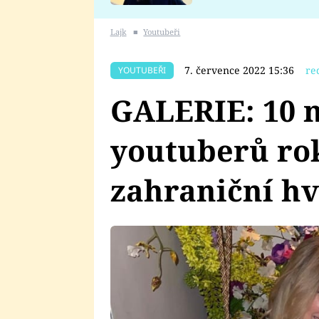
se v Plzni stalo
Lajk
■
Youtubeři
7. července 2022 15:36
re
YOUTUBEŘI
GALERIE: 10 n
youtuberů rok
zahraniční h