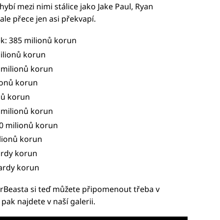
chybí mezi nimi stálice jako Jake Paul, Ryan
ale přece jen asi překvapí.
ek: 385 milionů korun
milionů korun
0 milionů korun
lionů korun
onů korun
0 milionů korun
20 milionů korun
ilionů korun
iardy korun
iardy korun
rBeasta si teď můžete připomenout třeba v
pak najdete v naší galerii.