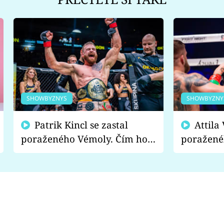
SHOWBYZNYS
SHOWBYZNY
Patrik Kincl se zastal
Attila Végh podpořil
poraženého Vémoly. Čím ho
poražené
fanoušci naštvali?
chce radě
s vítězem