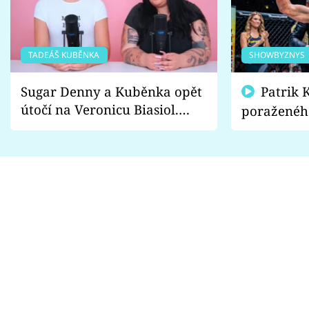
TADEÁŠ KUBĚNKA
SHOWBYZNYS
Sugar Denny a Kuběnka opět
Patrik Kincl se zastal
útočí na Veronicu Biasiol.
poraženéh
Proč je podle nich falešná a
fanoušci n
lže o své nevěře?