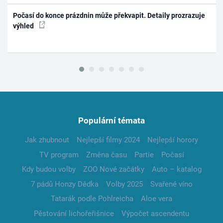
Počasí do konce prázdnin může překvapit. Detaily prozrazuje
výhled
Populární témata
Jak zhubnout
Nejlepší filmy 2024
Nejlepší horory
TV program
Změna času
Partie
Počasí
Kdy budou volby
ZOO Nové začátky
Auto – katalog
7 pádů Honzy Dědka
Volby 2025
Svařené víno
Tatarák podle Pohlreicha
Aloe vera
Pěstování lichořeřišnice
Výpočet ascendentu