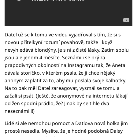
Datel už se k tomu ve videu vyjadřoval s tím, že si s
novou přítelkyní rozumí povahově, takže i když
nevyhledává blondýny, je s ní z čisté lásky. Zatím spolu
jsou ale jenom 4 měsíce. Seznámili se prý za
prapodivných okolností na Instagramu tak, že Aneta
dávala storíčko, v kterém psala, že jí chce nějaký
anonym zaplatit za to, aby mu poslala svoje kalhotky.
Na to pak měl Datel zareagovat, vysmál se tomu a
začali si psát. (Ještě, že anonymové na internetu lákají
od žen spodní prádlo, že? Jinak by se tihle dva
neseznámili!)
Lidé si ale nemohou pomoct a Datlova nová holka jim
prostě nesedla. Myslíte, že je hodně podobná Daisy