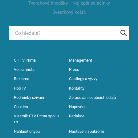
Tvarohové knedlíky
Nejlepší palačinky
Švestkový koláč
O FTV Prima
Management
Volná místa
Press
Reklama
Castingy a výzvy
HbbTV
Kontakty
Podmínky užívání
Zpracování osobních údajů
Cookies
Nápověda
Vlastník FTV Prima spol. s
Redakce
r.o.
Nahlásit chybu
Nastavení soukromí