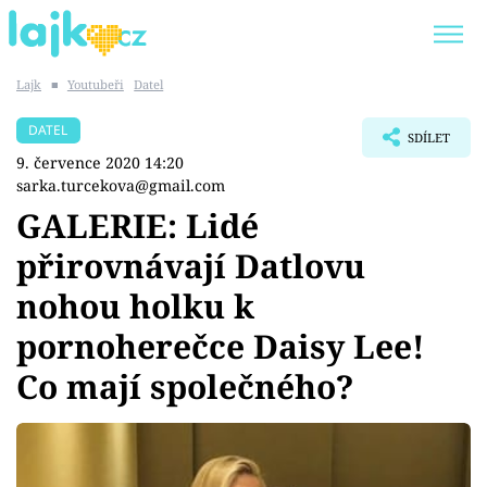
Lajk
■
Youtubeři
Datel
Trendy:
KARLOS VÉMOLA
ONLYFANS
DATEL
SDÍLET
SHOPAHOLICADEL
CLASH OF THE STARS
9. července 2020 14:20
sarka.turcekova@gmail.com
GALERIE: Lidé
přirovnávají Datlovu
Témata
nohou holku k
Showbyznys
pornoherečce Daisy Lee!
Co mají společného?
Youtubeři
Virály