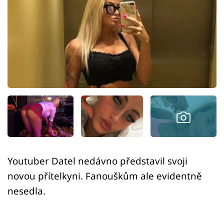
Sex a vztahy
Videa
Sledujte prima+
Přihlášení
Sledujte nás
Youtuber Datel nedávno představil svoji
novou přítelkyni. Fanouškům ale evidentně
nesedla.