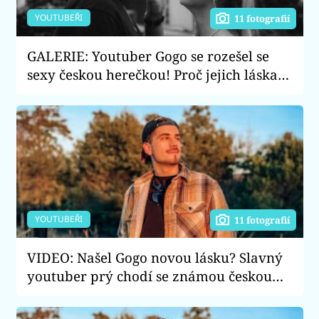
YOUTUBEŘI
11 fotografií
GALERIE: Youtuber Gogo se rozešel se
sexy českou herečkou! Proč jejich láska
nečekaně skončila?
YOUTUBEŘI
11 fotografií
VIDEO: Našel Gogo novou lásku? Slavný
youtuber prý chodí se známou českou
herečkou!