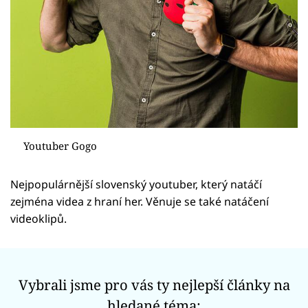
Sex a vztahy
Videa
Sledujte prima+
Přihlášení
Youtuber Gogo
Sledujte nás
Nejpopulárnější slovenský youtuber, který natáčí
zejména videa z hraní her. Věnuje se také natáčení
videoklipů.
Vybrali jsme pro vás ty nejlepší články na
hledané téma: