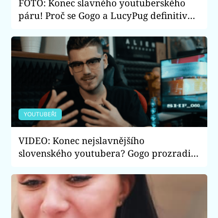
FOTO: Konec slavného youtuberského
páru! Proč se Gogo a LucyPug definitivně
rozešli?
YOUTUBEŘI
VIDEO: Konec nejslavnějšího
slovenského youtubera? Gogo prozradil,
čemu se hodlá nejvíce věnovat