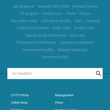
Jak zhubnout
Nejlepší filmy 2024
Nejlepší horory
TV program
Změna času
Partie
Počasí
Kdy budou volby
ZOO Nové začátky
Auto – katalog
7 pádů Honzy Dědka
Volby 2025
Svařené víno
Tatarák podle Pohlreicha
Aloe vera
Pěstování lichořeřišnice
Výpočet ascendentu
Tvarohové knedlíky
Nejlepší palačinky
Švestkový koláč
O FTV Prima
Management
Volná místa
Press