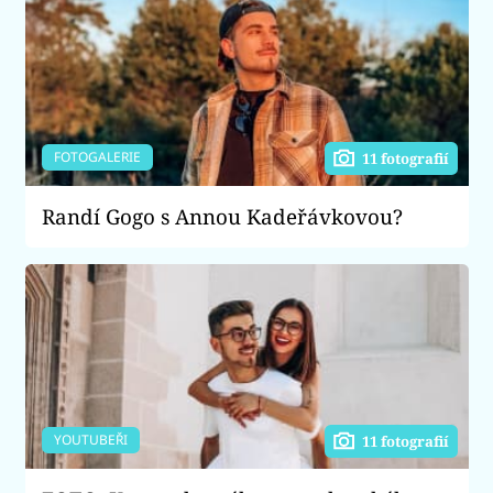
FOTOGALERIE
11 fotografií
Randí Gogo s Annou Kadeřávkovou?
YOUTUBEŘI
11 fotografií