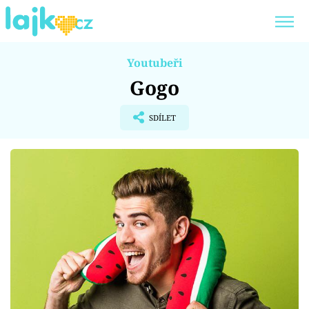
Youtubeři
Trendy:
KARLOS VÉMOLA
ONLYFANS
Gogo
SHOPAHOLICADEL
CLASH OF THE STARS
SDÍLET
Témata
Showbyznys
Youtubeři
Virály