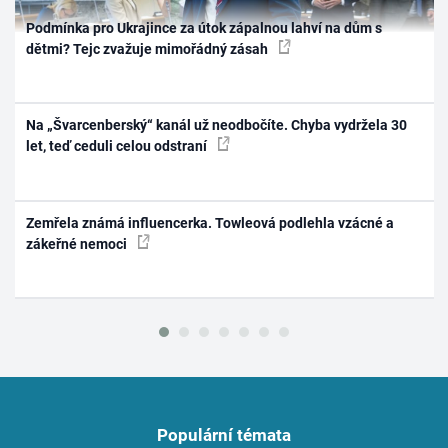
Podmínka pro Ukrajince za útok zápalnou lahví na dům s
dětmi? Tejc zvažuje mimořádný zásah
Na „Švarcenberský“ kanál už neodbočíte. Chyba vydržela 30
let, teď ceduli celou odstraní
Zemřela známá influencerka. Towleová podlehla vzácné a
zákeřné nemoci
Populární témata