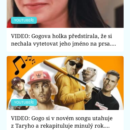
YOUTUBEŘI
VIDEO: Gogova holka předstírala, že si
nechala vytetovat jeho jméno na prsa.
Jak na hloupost youtuber reagoval?
YOUTUBEŘI
VIDEO: Gogo si v novém songu utahuje
z Taryho a rekapituluje minulý rok.