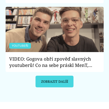
Opravdu tímto hitem zboří internet?
YOUTUBEŘI
VIDEO: Gogova obří zpověď slavných
youtuberů! Co na sebe práskl MenT,
Kovy a Shopaholic Nicol? Co jim vadí na
YouTube?
ZOBRAZIT DALŠÍ