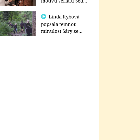
motivu seriálu Sedm
schodů k moci
Linda Rybová
popsala temnou
minulost Sáry ze
seriálu Zákony vlka