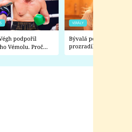
S
VIRÁLY
Bývalá pornoherečka
prozradila, co ji šokova
ho Vémolu. Proč
natáčení Euforie. Vážně
ji zápasit s ním než
bylo drsnější než hanba
 Kinclem?
filmy?