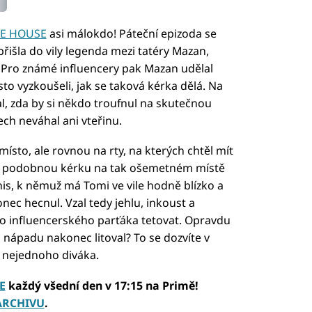
KE HOUSE
asi málokdo! Páteční epizoda se
přišla do vily legenda mezi tatéry Mazan,
. Pro známé influencery pak Mazan udělal
to vyzkoušeli, jak se taková kérka dělá. Na
al, zda by si někdo troufnul na skutečnou
ech neváhal ani vteřinu.
ísto, ale rovnou na rty, na kterých chtěl mít
 na podobnou kérku na tak ošemetném místě
s, k němuž má Tomi ve vile hodně blízko a
nec hecnul. Vzal tedy jehlu, inkoust a
o influencerského parťáka tetovat. Opravdu
nápadu nakonec litoval? To se dozvíte v
y nejednoho diváka.
E
každý všední den v 17:15 na Primě!
ARCHIVU
.