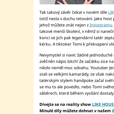
Tak takový závěr čekal v novém díle
LI
totiž nesla v duchu tetování. Jako host 
jehož můžete znát nejen z
Instagramu
takové menší školení, v němž si nanečis
konci se jich pak legendární tatér zept
kérku. A tiktoker Tomi k překvapení vš
Nevymyslel si navíc žádné jednoduché m
zvěčněn nápis bitch! Ze začátku sice
nikdo neměl moc odvahu. Youtuber Jeni
stali se velkými kamarády, se však nako
tatérským stylem handpoke začal svéh
se mu to ale povedlo, nebo Tomi svého 
záběrech, které během vysílání dostal
Dívejte se na reality show
LIKE HOUS
Minulé díly můžete dohnat v našem