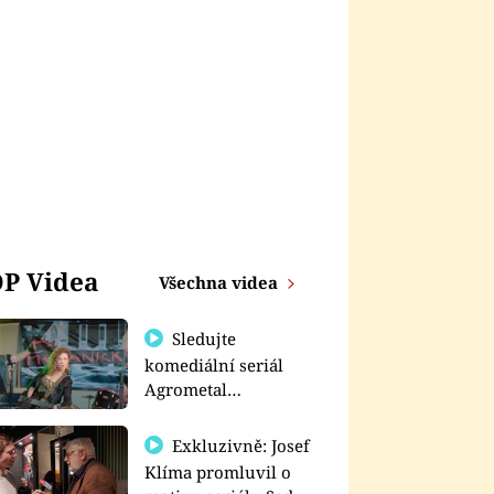
P Videa
Všechna videa
Sledujte
komediální seriál
Agrometal
exkluzivně na
prima+
Exkluzivně: Josef
Klíma promluvil o