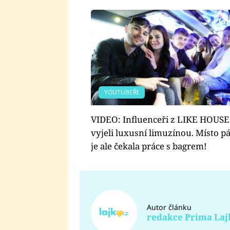
Fai
YOUTUBEŘI
VIDEO: Influenceři z LIKE HOUSE 
vyjeli luxusní limuzínou. Místo p
je ale čekala práce s bagrem!
Autor článku
redakce Prima Laj