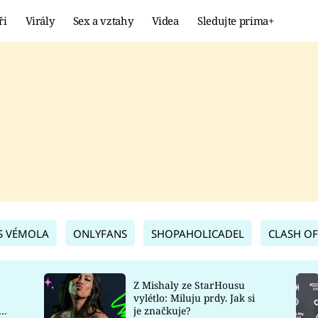
ři
Virály
Sex a vztahy
Videa
Sledujte prima+
Showbyznys
Extrém
VIRÁLY
KURIOZITY
VIDEA
KVÍZY
S VÉMOLA
ONLYFANS
SHOPAHOLICADEL
CLASH OF
Z Mishaly ze StarHousu
vylétlo: Miluju prdy. Jak si
co
je značkuje?