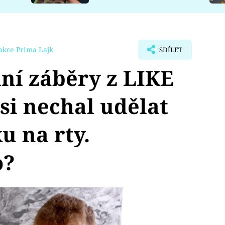
akce Prima Lajk
SDÍLET
ní záběry z LIKE
i nechal udělat
u na rty.
o?