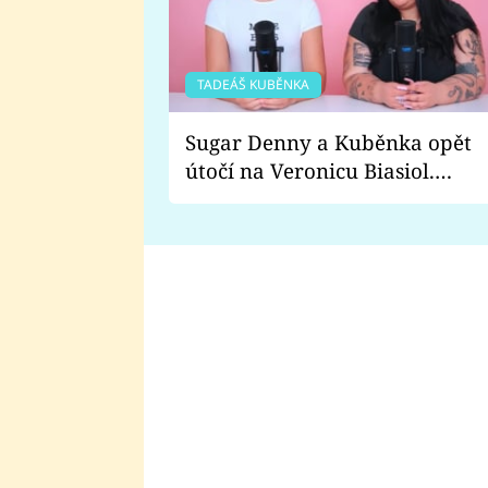
TADEÁŠ KUBĚNKA
Sugar Denny a Kuběnka opět
útočí na Veronicu Biasiol.
Proč je podle nich falešná a
lže o své nevěře?