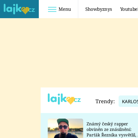
Menu
Showbyznys
Youtube
Youtuberky
Youtubeři
SHOPAHOLICADEL
FATTYPILLOW
ANNA ŠULC
FREESCOOT
SUGAR DENNY
ADAM KAJUMI
LADUŠKA
TADEÁŠ KUBĚNKA
DOMINIKA
DATEL
Trendy:
KARLO
MYSLIVCOVÁ
Známý český rapper
obviněn ze znásilnění:
Parťák Řezníka vysvětlil, 