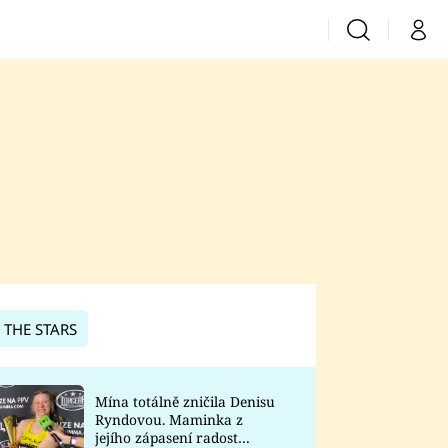
Vyhledávání
Můj 
Prima+
CNN Prima News
Prima Fresh
Prima Living
Prima Zoom
 THE STARS
Prima Lajk
Mína totálně zničila Denisu
Ryndovou. Maminka z
Sledujte nás
jejího zápasení radost