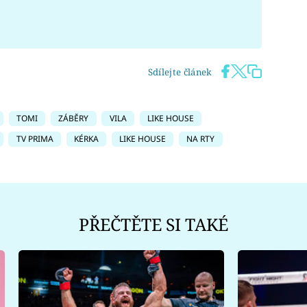
Sdílejte článek
TOMI
ZÁBĚRY
VILA
LIKE HOUSE
TV PRIMA
KÉRKA
LIKE HOUSE
NA RTY
PŘEČTĚTE SI TAKÉ