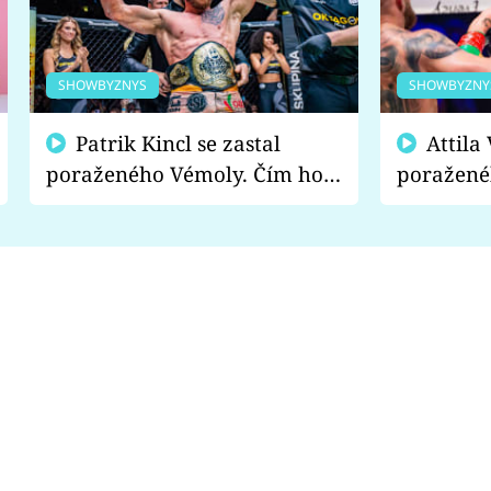
SHOWBYZNYS
SHOWBYZNY
Patrik Kincl se zastal
Attila Végh podpořil
poraženého Vémoly. Čím ho
poražené
fanoušci naštvali?
chce radě
s vítězem