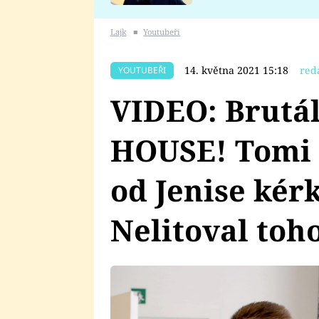
se v Plzni stalo
Lajk
■
Youtubeři
14. května 2021 15:18
red
YOUTUBEŘI
VIDEO: Brutál
HOUSE! Tomi s
od Jenise kérk
Nelitoval toh