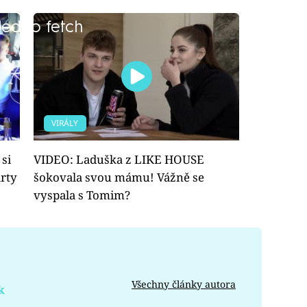
led to fetch
VIRÁLY
si
VIDEO: Laduška z LIKE HOUSE
árty
šokovala svou mámu! Vážně se
vyspala s Tomim?
Všechny články autora
k