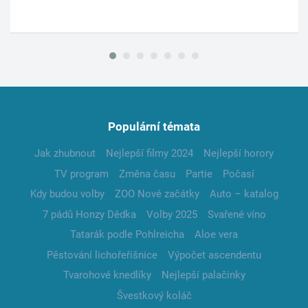
Populární témata
Jak zhubnout
Nejlepší filmy 2024
Nejlepší horory
TV program
Změna času
Partie
Počasí
Kdy budou volby
ZOO Nové začátky
Auto – katalog
7 pádů Honzy Dědka
Volby 2025
Svařené víno
Tatarák podle Pohlreicha
Aloe vera
Pěstování lichořeřišnice
Výpočet ascendentu
Tvarohové knedlíky
Nejlepší palačinky
Švestkový koláč