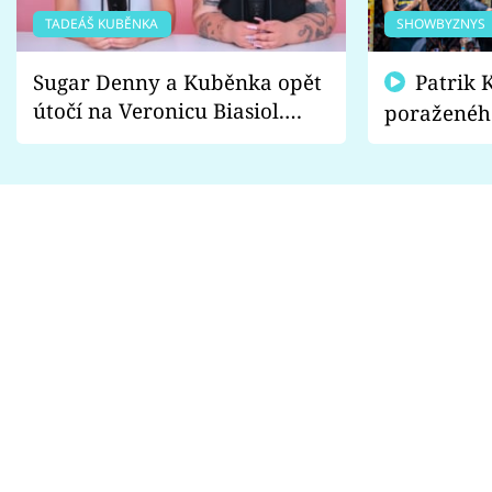
TADEÁŠ KUBĚNKA
SHOWBYZNYS
Sugar Denny a Kuběnka opět
Patrik Kincl se zastal
útočí na Veronicu Biasiol.
poraženéh
Proč je podle nich falešná a
fanoušci n
lže o své nevěře?