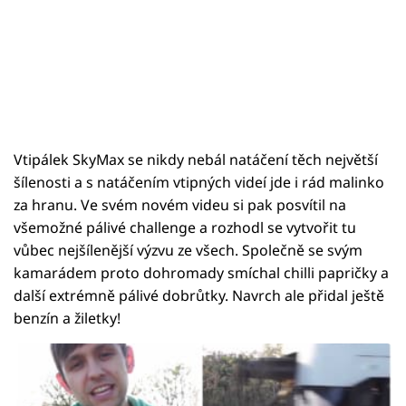
Vtipálek SkyMax se nikdy nebál natáčení těch největší
šílenosti a s natáčením vtipných videí jde i rád malinko
za hranu. Ve svém novém videu si pak posvítil na
všemožné pálivé challenge a rozhodl se vytvořit tu
vůbec nejšílenější výzvu ze všech. Společně se svým
kamarádem proto dohromady smíchal chilli papričky a
další extrémně pálivé dobrůtky. Navrch ale přidal ještě
benzín a žiletky!