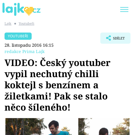
Lajk
■
Youtubeři
Trendy:
KARLOS VÉMOLA
ONLYFANS
YOUTUBEŘI
SDÍLET
SHOPAHOLICADEL
CLASH OF THE STARS
28. listopadu 2016 16:15
redakce Prima Lajk
VIDEO: Český youtuber
vypil nechutný chilli
Témata
koktejl s benzínem a
Showbyznys
žiletkami! Pak se stalo
něco šíleného!
Youtubeři
Virály