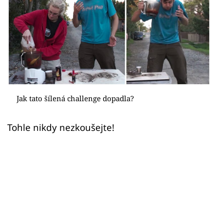
Sex a vztahy
Videa
Sledujte prima+
Přihlášení
Jak tato šílená challenge dopadla?
Sledujte nás
Tohle nikdy nezkoušejte!