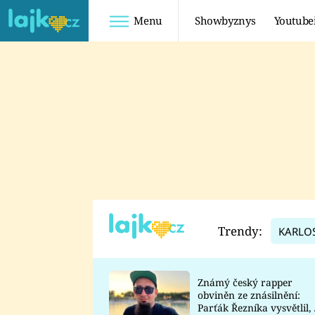
Menu
Showbyznys
Youtube
Youtuberky
Youtubeři
SHOPAHOLICADEL
FATTYPILLOW
ANNA ŠULC
FREESCOOT
SUGAR DENNY
ADAM KAJUMI
LADUŠKA
TADEÁŠ KUBĚNKA
DOMINIKA
DATEL
Trendy:
KARLO
MYSLIVCOVÁ
Známý český rapper
obviněn ze znásilnění:
Parťák Řezníka vysvětlil, 