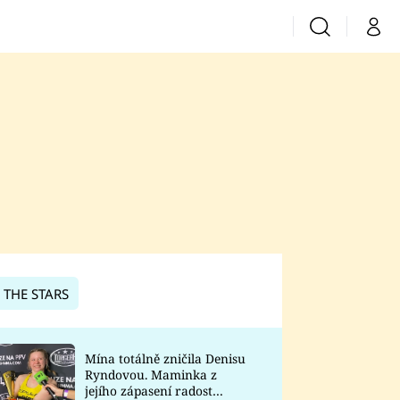
Vyhledávání
Můj 
Prima+
CNN Prima News
Prima Fresh
Prima Living
Prima Zoom
 THE STARS
Prima Lajk
Mína totálně zničila Denisu
Ryndovou. Maminka z
Sledujte nás
jejího zápasení radost