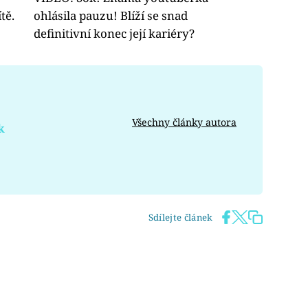
tě.
ohlásila pauzu! Blíží se snad
!
definitivní konec její kariéry?
Všechny články autora
k
Sdílejte článek