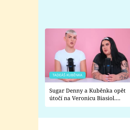
TADEÁŠ KUBĚNKA
Sugar Denny a Kuběnka opět
útočí na Veronicu Biasiol.
Proč je podle nich falešná a
lže o své nevěře?