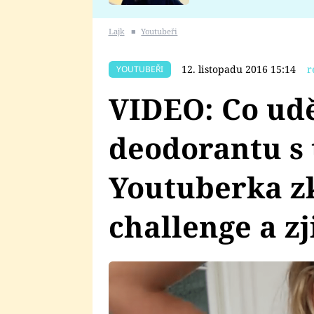
se v Plzni stalo
Lajk
■
Youtubeři
12. listopadu 2016 15:14
r
YOUTUBEŘI
VIDEO: Co udě
deodorantu s
Youtuberka z
challenge a zji