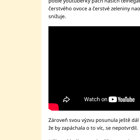
podle youtuberky pach našich tělnegat
čerstvého ovoce a čerstvé zeleniny nao
snižuje.
Zároveň svou výzvu posunula ještě dál 
že by zapáchala o to víc, se nepotvrdil.