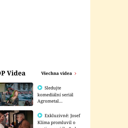
P Videa
Všechna videa
Sledujte
komediální seriál
Agrometal
exkluzivně na
prima+
Exkluzivně: Josef
Klíma promluvil o