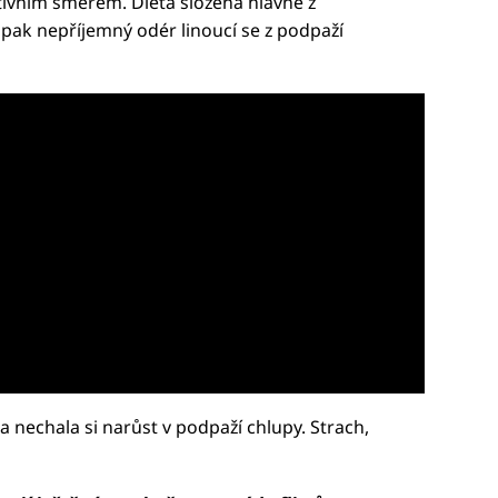
ivním směrem. Dieta složená hlavně z
pak nepříjemný odér linoucí se z podpaží
a nechala si narůst v podpaží chlupy. Strach,