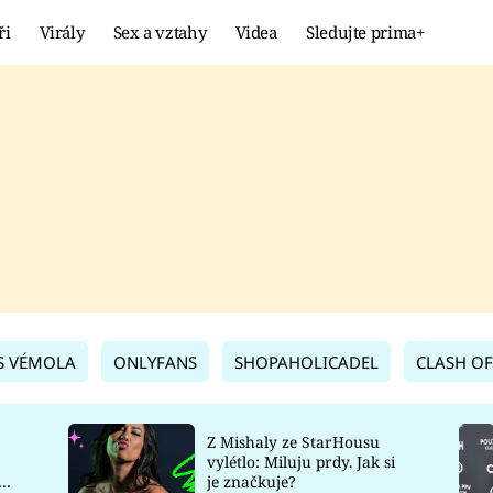
ři
Virály
Sex a vztahy
Videa
Sledujte prima+
Showbyznys
Extrém
VIRÁLY
KURIOZITY
VIDEA
KVÍZY
S VÉMOLA
ONLYFANS
SHOPAHOLICADEL
CLASH OF
Z Mishaly ze StarHousu
vylétlo: Miluju prdy. Jak si
co
je značkuje?