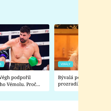
S
VIRÁLY
Bývalá pornoherečka
prozradila, co ji šokova
ho Vémolu. Proč
natáčení Euforie. Vážně
ji zápasit s ním než
bylo drsnější než hanba
 Kinclem?
filmy?