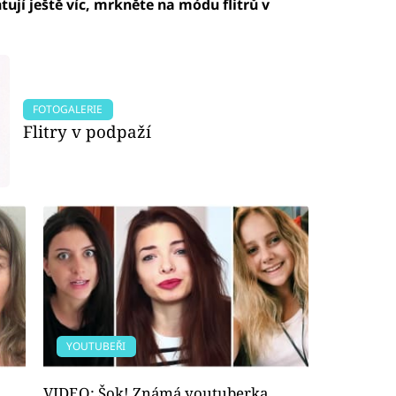
jí ještě víc, mrkněte na módu flitrů v
FOTOGALERIE
Flitry v podpaží
YOUTUBEŘI
VIDEO: Šok! Známá youtuberka