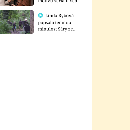
motivu seriálu Sedm
schodů k moci
Linda Rybová
popsala temnou
minulost Sáry ze
seriálu Zákony vlka