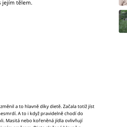
 jejím tělem.
změnil a to hlavně díky dietě. Začala totiž jíst
esmrdí. A to i když pravidelně chodí do
oli. Masitá nebo kořeněná jídla ovlivňují