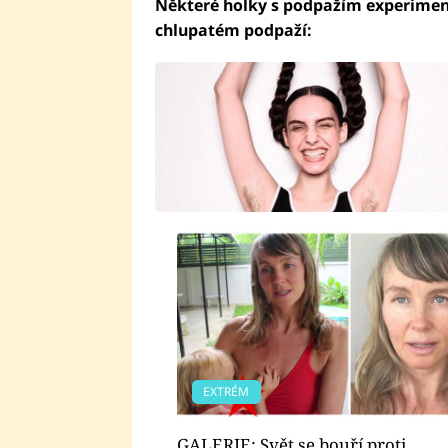
Některé holky s podpažím experimentu
chlupatém podpaží:
EXTRÉM
GALERIE: Svět se bouří proti