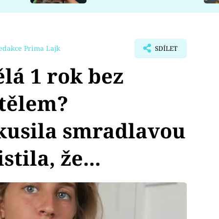
edakce Prima Lajk
SDÍLET
lá 1 rok bez
 tělem?
kusila smradlavou
stila, že...