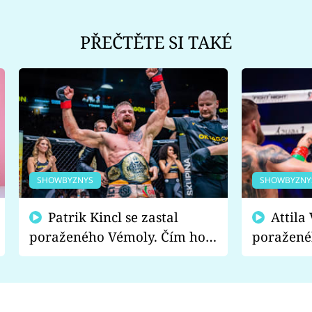
PŘEČTĚTE SI TAKÉ
SHOWBYZNYS
SHOWBYZNY
Patrik Kincl se zastal
Attila Végh podpořil
poraženého Vémoly. Čím ho
poražené
fanoušci naštvali?
chce radě
s vítězem