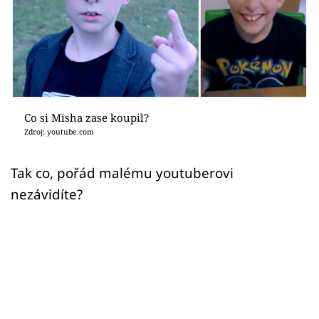
Sex a vztahy
Videa
Sledujte prima+
Přihlášení
Co si Misha zase koupil?
Zdroj: youtube.com
Sledujte nás
Tak co, pořád malému youtuberovi
nezávidíte?