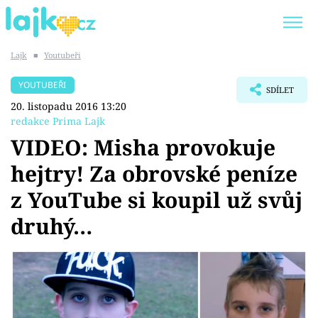
Lajk
■
Youtubeři
Trendy:
KARLOS VÉMOLA
ONLYFANS
YOUTUBEŘI
SDÍLET
SHOPAHOLICADEL
CLASH OF THE STARS
20. listopadu 2016 13:20
redakce Prima Lajk
VIDEO: Misha provokuje
hejtry! Za obrovské peníze
Témata
z YouTube si koupil už svůj
Showbyznys
druhý…
Youtubeři
Virály