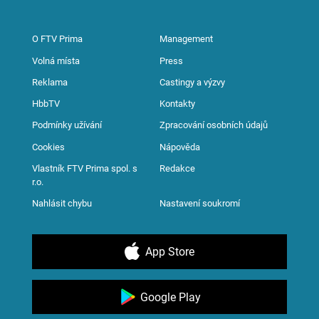
O FTV Prima
Management
Volná místa
Press
Reklama
Castingy a výzvy
HbbTV
Kontakty
Podmínky užívání
Zpracování osobních údajů
Cookies
Nápověda
Vlastník FTV Prima spol. s
Redakce
r.o.
Nahlásit chybu
Nastavení soukromí
App Store
Google Play