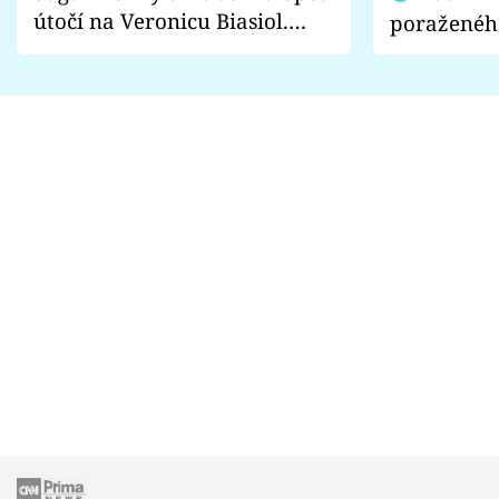
útočí na Veronicu Biasiol.
poraženéh
Proč je podle nich falešná a
fanoušci n
lže o své nevěře?