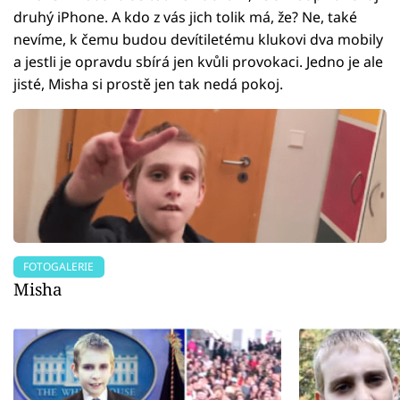
druhý iPhone. A kdo z vás jich tolik má, že? Ne, také
nevíme, k čemu budou devítiletému klukovi dva mobily
a jestli je opravdu sbírá jen kvůli provokaci. Jedno je ale
jisté, Misha si prostě jen tak nedá pokoj.
FOTOGALERIE
Misha