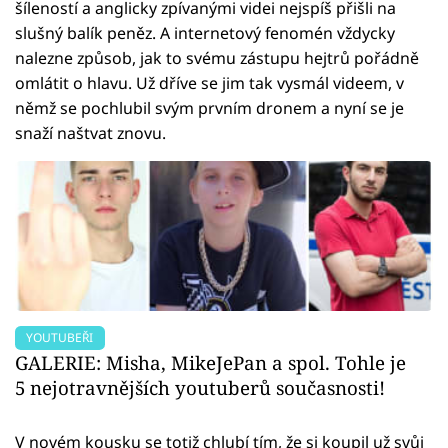
šíleností a anglicky zpívanými videi nejspíš přišli na
slušný balík peněz. A internetový fenomén vždycky
nalezne způsob, jak to svému zástupu hejtrů pořádně
omlátit o hlavu. Už dříve se jim tak vysmál videem, v
němž se pochlubil svým prvním dronem a nyní se je
snaží naštvat znovu.
YOUTUBEŘI
GALERIE: Misha, MikeJePan a spol. Tohle je
5 nejotravnějších youtuberů současnosti!
V novém kousku se totiž chlubí tím, že si koupil už svůj