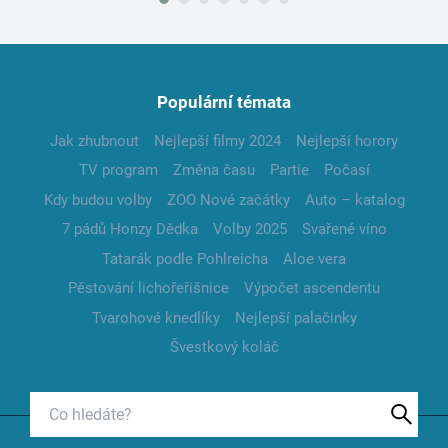
Populární témata
Jak zhubnout
Nejlepší filmy 2024
Nejlepší horory
TV program
Změna času
Partie
Počasí
Kdy budou volby
ZOO Nové začátky
Auto – katalog
7 pádů Honzy Dědka
Volby 2025
Svařené víno
Tatarák podle Pohlreicha
Aloe vera
Pěstování lichořeřišnice
Výpočet ascendentu
Tvarohové knedlíky
Nejlepší palačinky
Švestkový koláč