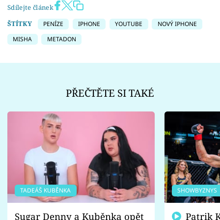
Sdílejte článek
ŠTÍTKY
PENÍZE
IPHONE
YOUTUBE
NOVÝ IPHONE
MISHA
METADON
PŘEČTĚTE SI TAKÉ
TADEÁŠ KUBĚNKA
SHOWBYZNYS
Sugar Denny a Kuběnka opět
Patrik Kincl se zastal