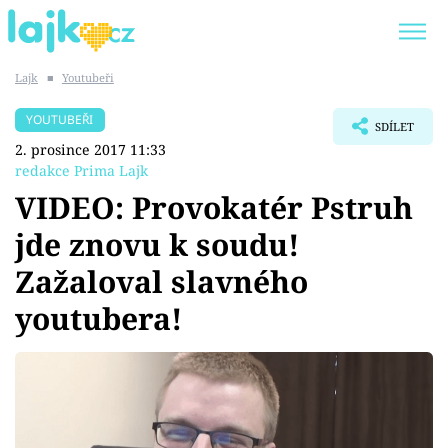
Lajk
■
Youtubeři
Trendy:
KARLOS VÉMOLA
ONLYFANS
YOUTUBEŘI
SDÍLET
SHOPAHOLICADEL
CLASH OF THE STARS
2. prosince 2017 11:33
redakce Prima Lajk
VIDEO: Provokatér Pstruh
jde znovu k soudu!
Témata
Zažaloval slavného
Showbyznys
youtubera!
Youtubeři
Virály