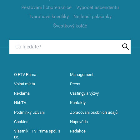
Pěstování lichořeřišnice
Výpočet ascendentu
Tvarohové knedlíky
Nejlepší palačinky
Švestkový koláč
O FTV Prima
Management
Volná místa
Press
Reklama
Castingy a výzvy
HbbTV
Kontakty
Podmínky užívání
Zpracování osobních údajů
Cookies
Nápověda
Vlastník FTV Prima spol. s
Redakce
r.o.