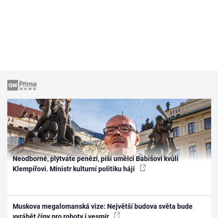
Neodborné, plýtváte penězi, píší umělci Babišovi kvůli
Klempířovi. Ministr kulturní politiku hájí
Muskova megalomanská vize: Největší budova světa bude
vyrábět čipy pro roboty i vesmír