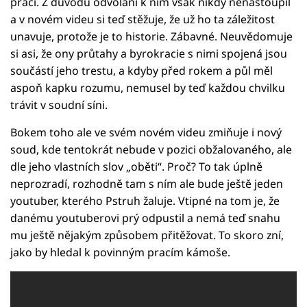
prací. Z důvodu odvolání k nim však nikdy nenastoupil
a v novém videu si teď stěžuje, že už ho ta záležitost
unavuje, protože je to historie. Zábavné. Neuvědomuje
si asi, že ony průtahy a byrokracie s nimi spojená jsou
součástí jeho trestu, a kdyby před rokem a půl měl
aspoň kapku rozumu, nemusel by teď každou chvilku
trávit v soudní síni.
Bokem toho ale ve svém novém videu zmiňuje i nový
soud, kde tentokrát nebude v pozici obžalovaného, ale
dle jeho vlastních slov „oběti“. Proč? To tak úplně
neprozradí, rozhodně tam s ním ale bude ještě jeden
youtuber, kterého Pstruh žaluje. Vtipné na tom je, že
danému youtuberovi prý odpustil a nemá teď snahu
mu ještě nějakým způsobem přitěžovat. To skoro zní,
jako by hledal k povinným pracím kámoše.