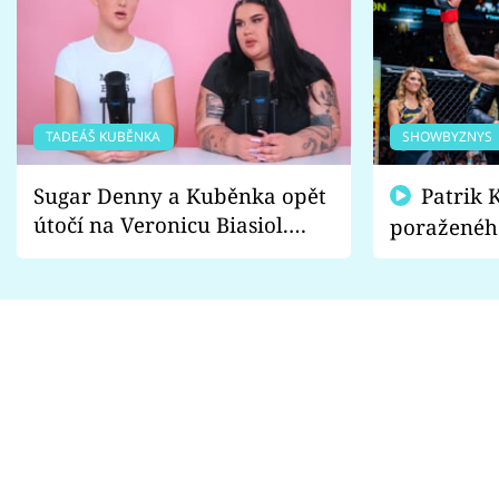
TADEÁŠ KUBĚNKA
SHOWBYZNYS
Sugar Denny a Kuběnka opět
Patrik Kincl se zastal
útočí na Veronicu Biasiol.
poraženéh
Proč je podle nich falešná a
fanoušci n
lže o své nevěře?