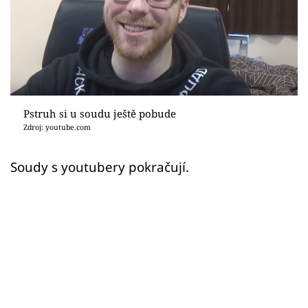
Sex a vztahy
Videa
Sledujte prima+
Přihlášení
Pstruh si u soudu ještě pobude
Zdroj: youtube.com
Sledujte nás
Soudy s youtubery pokračují.