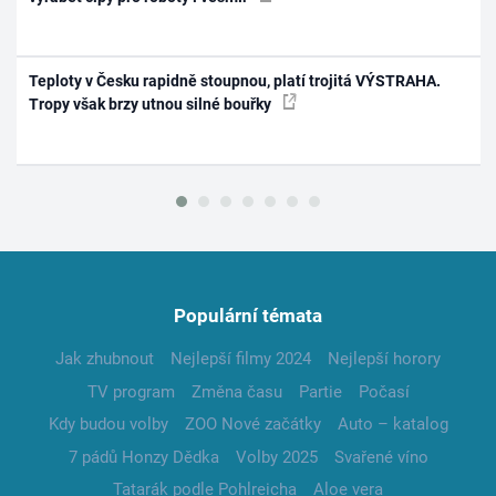
Teploty v Česku rapidně stoupnou, platí trojitá VÝSTRAHA.
Tropy však brzy utnou silné bouřky
Populární témata
Jak zhubnout
Nejlepší filmy 2024
Nejlepší horory
TV program
Změna času
Partie
Počasí
Kdy budou volby
ZOO Nové začátky
Auto – katalog
7 pádů Honzy Dědka
Volby 2025
Svařené víno
Tatarák podle Pohlreicha
Aloe vera