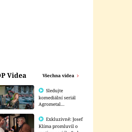
P Videa
Všechna videa
Sledujte
komediální seriál
Agrometal
exkluzivně na
prima+
Exkluzivně: Josef
Klíma promluvil o