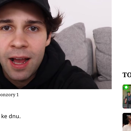
TO
ponzory 1
 ke dnu.