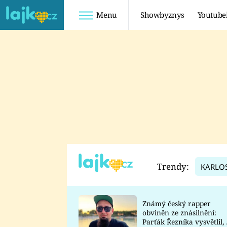
Menu
Showbyznys
Youtube
Youtuberky
Youtubeři
SHOPAHOLICADEL
FATTYPILLOW
ANNA ŠULC
FREESCOOT
SUGAR DENNY
ADAM KAJUMI
LADUŠKA
TADEÁŠ KUBĚNKA
DOMINIKA
DATEL
Trendy:
KARLO
MYSLIVCOVÁ
Známý český rapper
obviněn ze znásilnění:
Parťák Řezníka vysvětlil, 