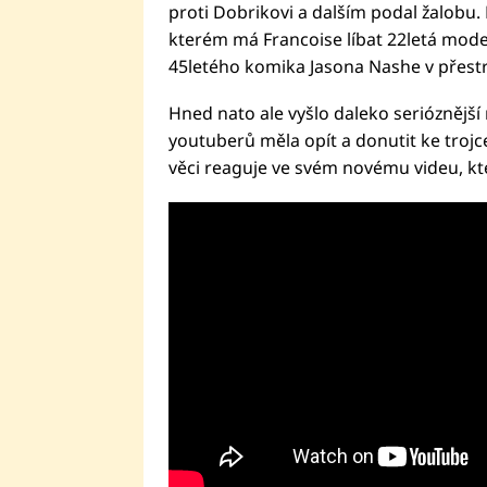
proti Dobrikovi a dalším podal žalobu. 
kterém má Francoise líbat 22letá mode
45letého komika Jasona Nashe v přestroj
Hned nato ale vyšlo daleko serióznější
youtuberů měla opít a donutit ke trojc
věci reaguje ve svém novému videu, kte