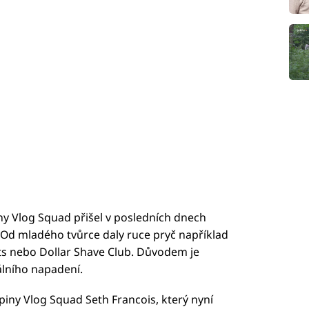
y Vlog Squad přišel v posledních dnech
Od mladého tvůrce daly ruce pryč například
ts nebo Dollar Shave Club. Důvodem je
álního napadení.
iny Vlog Squad Seth Francois, který nyní