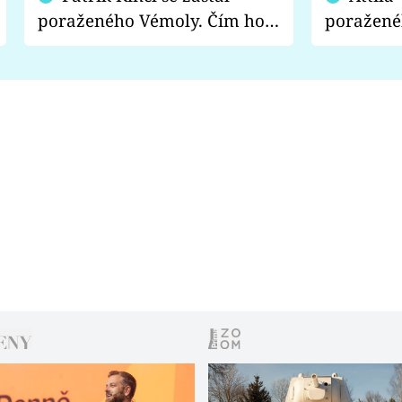
poraženého Vémoly. Čím ho
poražené
fanoušci naštvali?
chce radě
s vítězem