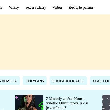
ři
Virály
Sex a vztahy
Videa
Sledujte prima+
Showbyznys
Extrém
VIRÁLY
KURIOZITY
VIDEA
KVÍZY
S VÉMOLA
ONLYFANS
SHOPAHOLICADEL
CLASH OF
Z Mishaly ze StarHousu
vylétlo: Miluju prdy. Jak si
co
je značkuje?