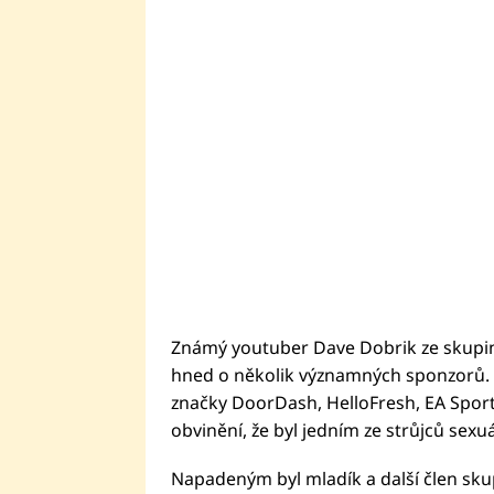
Známý youtuber Dave Dobrik ze skupin
hned o několik významných sponzorů. 
značky DoorDash, HelloFresh, EA Spor
obvinění, že byl jedním ze strůjců sexu
Napadeným byl mladík a další člen skup