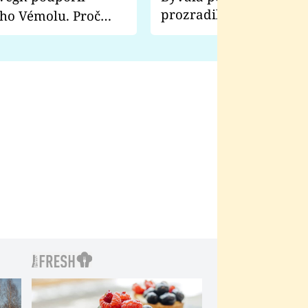
prozradila, co ji šokova
ho Vémolu. Proč
natáčení Euforie. Vážně
ji zápasit s ním než
bylo drsnější než hanba
 Kinclem?
filmy?