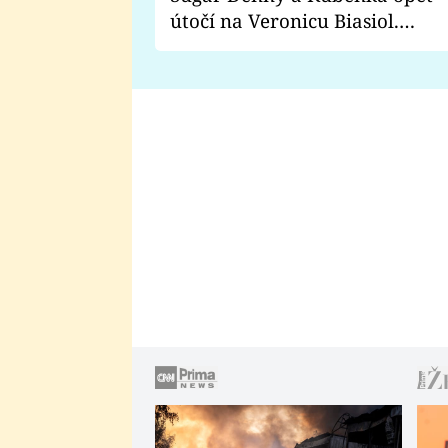
útočí na Veronicu Biasiol.
Proč je podle nich falešná a
lže o své nevěře?