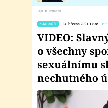
se v Plzni stalo
Lajk
■
Youtubeři
24. března 2021 17:38
red
YOUTUBEŘI
VIDEO: Slavný
o všechny spo
sexuálnímu s
nechutného ú