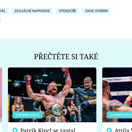
DÁL
SEXUÁLNÍ NAPADENÍ
SPONZOŘI
DAVE DOBRIK
PŘEČTĚTE SI TAKÉ
SHOWBYZNYS
SHOWBYZNY
Patrik Kincl se zastal
Attila Végh podpořil