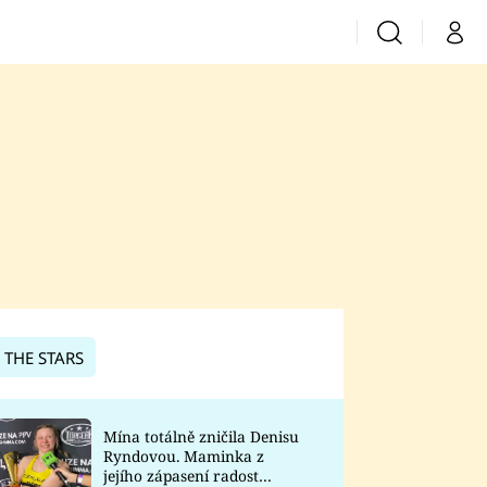
Vyhledávání
Můj 
Prima+
CNN Prima News
Prima Fresh
Prima Living
Prima Zoom
 THE STARS
Prima Lajk
Mína totálně zničila Denisu
Ryndovou. Maminka z
Sledujte nás
jejího zápasení radost