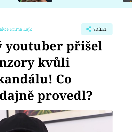
akce Prima Lajk
SDÍLET
 youtuber přišel
nzory kvůli
kandálu! Co
dajně provedl?