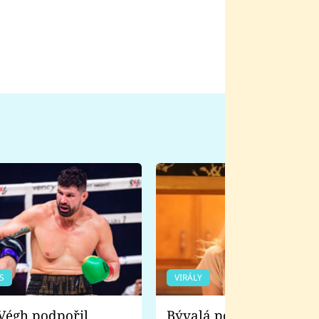
S
VIRÁLY
Bývalá pornoherečka