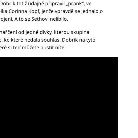
Dobrik totiž údajně připravil „prank“, ve
lka Corinna Kopf, jenže vpravdě se jednalo o
ení. A to se Sethovi nelíbilo.
 nařčení od jedné dívky, kterou skupina
e, ke které nedala souhlas. Dobrik na tyto
ré si teď můžete pustit níže: