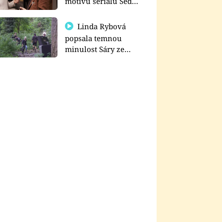
motivu seriálu Sedm
schodů k moci
Linda Rybová
popsala temnou
minulost Sáry ze
seriálu Zákony vlka