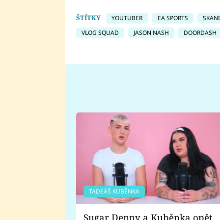
ŠTÍTKY
YOUTUBER
EA SPORTS
SKAN
VLOG SQUAD
JASON NASH
DOORDASH
TADEÁŠ KUBĚNKA
Sugar Denny a Kuběnka opět