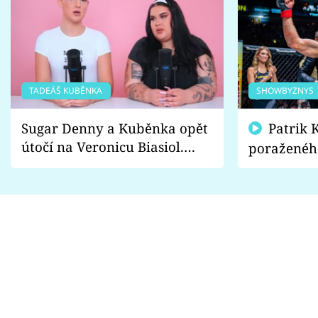
TADEÁŠ KUBĚNKA
SHOWBYZNYS
Sugar Denny a Kuběnka opět
Patrik Kincl se zastal
útočí na Veronicu Biasiol.
poraženéh
Proč je podle nich falešná a
fanoušci n
lže o své nevěře?