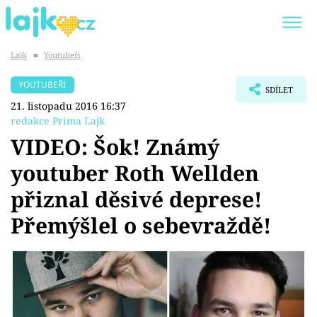
Lajk
■
Youtubeři
Trendy:
KARLOS VÉMOLA
ONLYFANS
YOUTUBEŘI
SDÍLET
SHOPAHOLICADEL
CLASH OF THE STARS
21. listopadu 2016 16:37
redakce Prima Lajk
VIDEO: Šok! Známý
youtuber Roth Wellden
Témata
přiznal děsivé deprese!
Showbyznys
Přemýšlel o sebevraždě!
Youtubeři
Virály