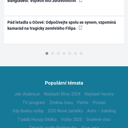
Bangladéši. Vojtěch ničí zdravotnictví
Pád letadla u Očové: Odpočívejte spolu se synem, vzpomíná
kamarád na tragicky zemřelého Filipa
Populární témata
Jak zhubnout
Nejlepší filmy 2024
Nejlepší horory
TV program
Změna času
Partie
Počasí
Kdy budou volby
ZOO Nové začátky
Auto – katalog
7 pádů Honzy Dědka
Volby 2025
Svařené víno
Tatarák podle Pohlreicha
Aloe vera