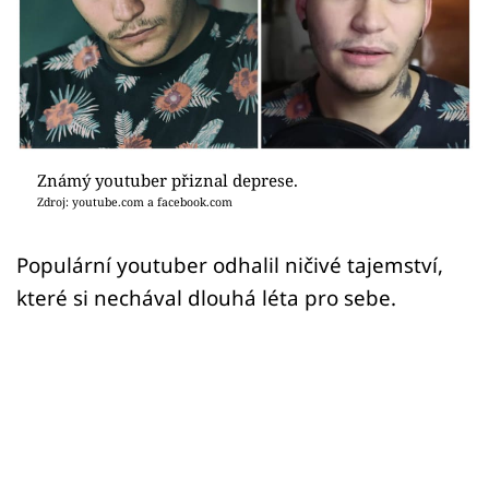
Sex a vztahy
Videa
Sledujte prima+
Přihlášení
Známý youtuber přiznal deprese.
Zdroj: youtube.com a facebook.com
Sledujte nás
Populární youtuber odhalil ničivé tajemství,
které si nechával dlouhá léta pro sebe.