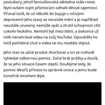
youtubery, jehož fanouškovská základna stále roste.
Nyní ovšem svým příznivcům odhalil děsivé tajemství.
Přiznal totiž, že už několik let bojuje s ničivými
depresemi! Jeho stavy se neustále mění a je například
neustále unavený, nemůže spát a ztratil schopnost cítit
cokoliv hezkého. Nemohl být mezi lidmi, a dokonce už
tolik nenahrával videa na svůj YouTube. Opouštěla ho
totiž potřebná chuť a videa se mu nezdála vtipná.
Jeho stav se začal prudce zhoršovat a on se rozhodl
vyhledat odbornou pomoc. Začal brát prášky a doufá,
že se jeho situace časem zlepší. Doufejme tedy, že
pomoc lékařů přinese to správné ovoce a jemu bude
konečně mnohem lépe.