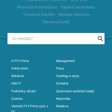
Pěstování lichořeřišnice
Výpočet ascendentu
Tvarohové knedlíky
Nejlepší palačinky
Švestkový koláč
O FTV Prima
Management
Volná místa
Press
Reklama
Castingy a výzvy
HbbTV
Kontakty
Podmínky užívání
Zpracování osobních údajů
Cookies
Nápověda
Vlastník FTV Prima spol. s
Redakce
r.o.