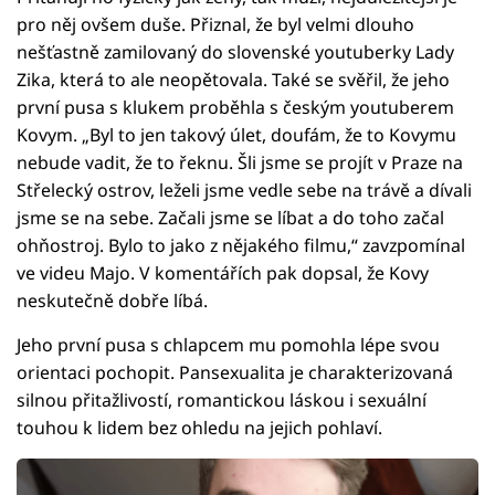
pro něj ovšem duše. Přiznal, že byl velmi dlouho
nešťastně zamilovaný do slovenské youtuberky Lady
Zika, která to ale neopětovala. Také se svěřil, že jeho
první pusa s klukem proběhla s českým youtuberem
Kovym. „Byl to jen takový úlet, doufám, že to Kovymu
nebude vadit, že to řeknu. Šli jsme se projít v Praze na
Střelecký ostrov, leželi jsme vedle sebe na trávě a dívali
jsme se na sebe. Začali jsme se líbat a do toho začal
ohňostroj. Bylo to jako z nějakého filmu,“ zavzpomínal
ve videu Majo. V komentářích pak dopsal, že Kovy
neskutečně dobře líbá.
Jeho první pusa s chlapcem mu pomohla lépe svou
orientaci pochopit. Pansexualita je charakterizovaná
silnou přitažlivostí, romantickou láskou i sexuální
touhou k lidem bez ohledu na jejich pohlaví.