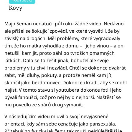
YOUTUBEŘI
Kovy
Majo Seman nenatočil půl roku žádné video. Nedávno
ale přišel se šokující zpovědí, ve které vysvětlil, že byl
závislý na drogách. Měl problémy, které vygradovaly
tím, že ho matka vyhodila z domu – i jeho vinou – a on
netušil, kam jít, proto sáhl po tvrdších omamných
látkách. Dalo se to řešit jinak, bohužel ale svoje
problémy v tu chvíli nezvládl. Chtěl se dokonce dvakrát
zabít, měl dluhy, pokuty, a protože neměl kam jít,
skončil jako bezdomovec. Dokonce i kradl, aby se mohl
najíst. V tomto stavu si youtubera dokonce fotili jeho
bývalí fanoušci, což pro něj bylo nejhorší. Naštěstí se
mu povedlo ze spárů drog vymanit.
V následujícím videu mluvil o svojí nevyjasněné
orientaci, kdy sám sebe označuje jako pansexuála.
Přitahují ho fyzicky jak ženy, tak muži, nejdůležitější je