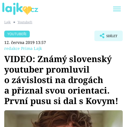
Lajk
■
Youtubeři
Trendy:
KARLOS VÉMOLA
ONLYFANS
YOUTUBEŘI
SDÍLET
SHOPAHOLICADEL
CLASH OF THE STARS
12. června 2019 13:57
redakce Prima Lajk
VIDEO: Známý slovenský
youtuber promluvil
Témata
o závislosti na drogách
Showbyznys
a přiznal svou orientaci.
První pusu si dal s Kovym!
Youtubeři
Virály