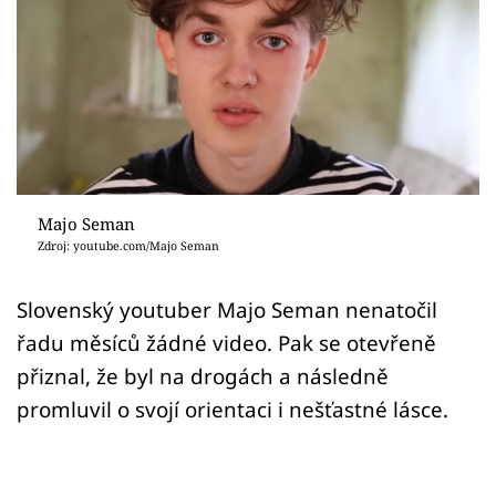
Sex a vztahy
Videa
Sledujte prima+
Přihlášení
Majo Seman
Zdroj: youtube.com/Majo Seman
Sledujte nás
Slovenský youtuber Majo Seman nenatočil
řadu měsíců žádné video. Pak se otevřeně
přiznal, že byl na drogách a následně
promluvil o svojí orientaci i nešťastné lásce.