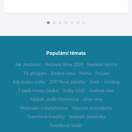
Populární témata
Jak zhubnout
Nejlepší filmy 2024
Nejlepší horory
TV program
Změna času
Partie
Počasí
Kdy budou volby
ZOO Nové začátky
Auto – katalog
7 pádů Honzy Dědka
Volby 2025
Svařené víno
Tatarák podle Pohlreicha
Aloe vera
Pěstování lichořeřišnice
Výpočet ascendentu
Tvarohové knedlíky
Nejlepší palačinky
Švestkový koláč