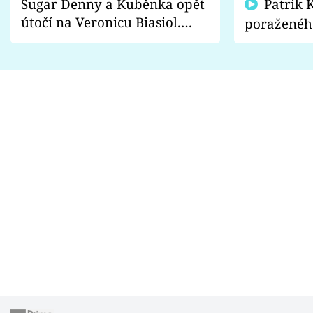
Sugar Denny a Kuběnka opět
Patrik Kincl se zastal
útočí na Veronicu Biasiol.
poraženéh
Proč je podle nich falešná a
fanoušci n
lže o své nevěře?