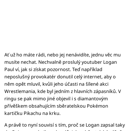
Ať už ho máte rádi, nebo jej nenávidíte, jednu věc mu
musíte nechat. Nechvalně proslulý youtuber Logan
Paul ví, jak si získat pozornost. Teď například
neposlušný provokatér donutil celý internet, aby o
něm opět mluvil, kvůli jeho účasti na šílené akci
Wrestlemania, kde byl jedním z hlavních zápasníků. V
ringu se pak mimo jiné objevil i s diamantovým
přívěškem obsahujícím sběratelskou Pokémon
kartičku Pikachu na krku.
A právě to nyní souvisí s tím, proč se Logan zapsal taky