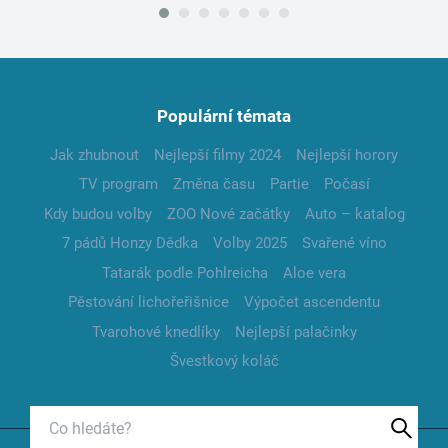
Populární témata
Jak zhubnout
Nejlepší filmy 2024
Nejlepší horory
TV program
Změna času
Partie
Počasí
Kdy budou volby
ZOO Nové začátky
Auto – katalog
7 pádů Honzy Dědka
Volby 2025
Svařené víno
Tatarák podle Pohlreicha
Aloe vera
Pěstování lichořeřišnice
Výpočet ascendentu
Tvarohové knedlíky
Nejlepší palačinky
Švestkový koláč