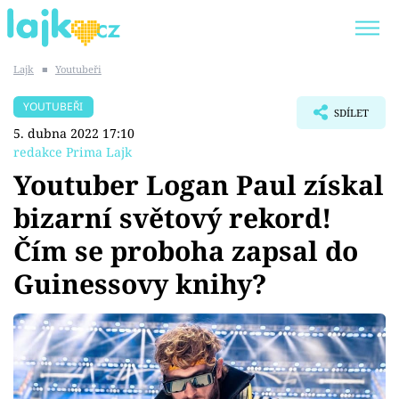
Lajk
■
Youtubeři
Trendy:
KARLOS VÉMOLA
ONLYFANS
YOUTUBEŘI
SDÍLET
SHOPAHOLICADEL
CLASH OF THE STARS
5. dubna 2022 17:10
redakce Prima Lajk
Youtuber Logan Paul získal
bizarní světový rekord!
Témata
Čím se proboha zapsal do
Showbyznys
Guinessovy knihy?
Youtubeři
Virály