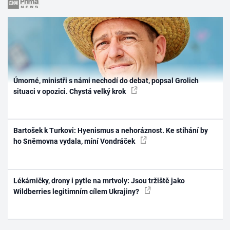
Úmorné, ministři s námi nechodí do debat, popsal Grolich
situaci v opozici. Chystá velký krok
Bartošek k Turkovi: Hyenismus a nehoráznost. Ke stíhání by
ho Sněmovna vydala, míní Vondráček
Lékárničky, drony i pytle na mrtvoly: Jsou tržiště jako
Wildberries legitimním cílem Ukrajiny?