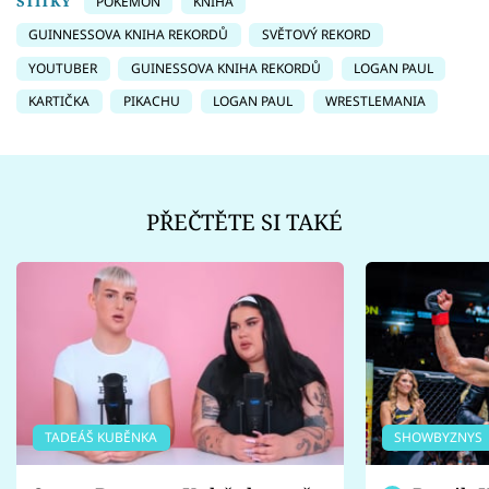
ŠTÍTKY
POKÉMON
KNIHA
GUINNESSOVA KNIHA REKORDŮ
SVĚTOVÝ REKORD
YOUTUBER
GUINESSOVA KNIHA REKORDŮ
LOGAN PAUL
KARTIČKA
PIKACHU
LOGAN PAUL
WRESTLEMANIA
PŘEČTĚTE SI TAKÉ
TADEÁŠ KUBĚNKA
SHOWBYZNYS