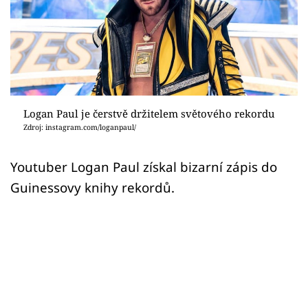
Sex a vztahy
Videa
Sledujte prima+
Přihlášení
Logan Paul je čerstvě držitelem světového rekordu
Zdroj: instagram.com/loganpaul/
Sledujte nás
Youtuber Logan Paul získal bizarní zápis do
Guinessovy knihy rekordů.