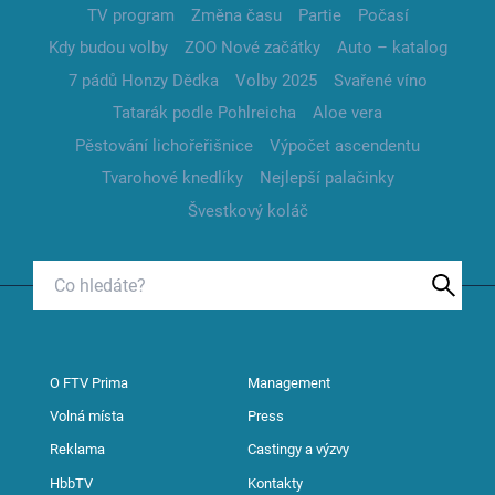
TV program
Změna času
Partie
Počasí
Kdy budou volby
ZOO Nové začátky
Auto – katalog
7 pádů Honzy Dědka
Volby 2025
Svařené víno
Tatarák podle Pohlreicha
Aloe vera
Pěstování lichořeřišnice
Výpočet ascendentu
Tvarohové knedlíky
Nejlepší palačinky
Švestkový koláč
O FTV Prima
Management
Volná místa
Press
Reklama
Castingy a výzvy
HbbTV
Kontakty