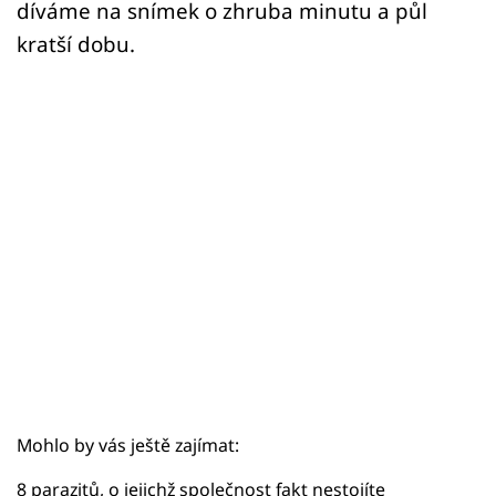
Sex a vztahy
díváme na snímek o zhruba minutu a půl
kratší dobu.
Videa
Sledujte prima+
Přihlášení
Sledujte nás
Mohlo by vás ještě zajímat:
8 parazitů, o jejichž společnost fakt nestojíte