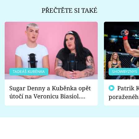
PŘEČTĚTE SI TAKÉ
TADEÁŠ KUBĚNKA
SHOWBYZNYS
Sugar Denny a Kuběnka opět
Patrik Kincl se zastal
útočí na Veronicu Biasiol.
poraženéh
Proč je podle nich falešná a
fanoušci n
lže o své nevěře?