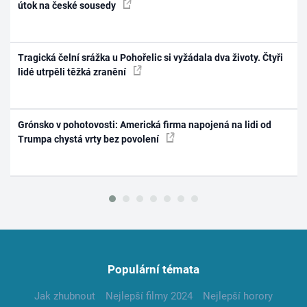
útok na české sousedy
Tragická čelní srážka u Pohořelic si vyžádala dva životy. Čtyři
lidé utrpěli těžká zranění
Grónsko v pohotovosti: Americká firma napojená na lidi od
Trumpa chystá vrty bez povolení
Populární témata
Jak zhubnout
Nejlepší filmy 2024
Nejlepší horory