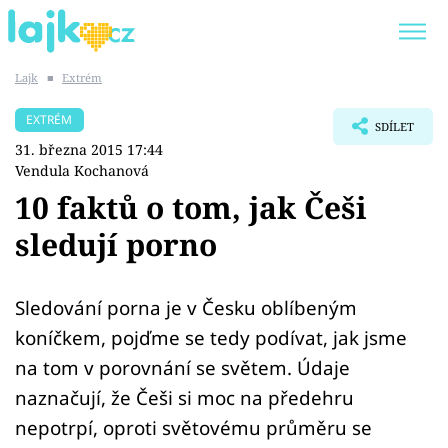
Lajk
■
Extrém
Trendy:
KARLOS VÉMOLA
ONLYFANS
EXTRÉM
SDÍLET
SHOPAHOLICADEL
CLASH OF THE STARS
31. března 2015 17:44
Vendula Kochanová
10 faktů o tom, jak Češi
sledují porno
Témata
Showbyznys
Sledování porna je v Česku oblíbeným
koníčkem, pojďme se tedy podívat, jak jsme
Youtubeři
na tom v porovnání se světem. Údaje
naznačují, že Češi si moc na předehru
Virály
nepotrpí, oproti světovému průměru se