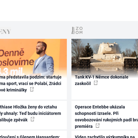
ma představila podzim: startuje
Tank KV-1 Němce dokonale
ma sport, vrací se Polabí, Zrádci
zaskočil
ové kriminálky
thiase Hložka ženy do vztahu
Operace Entebbe ukázala
dy uhnaly: Teď budu iniciátorem
schopnosti Izraele. Při
 slibuje zpěvák
osvobozování rukojmích padl br
premiéra
zloučení s Glenem Hansardem:
Video zachytilo výzkumníka na