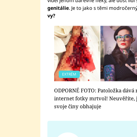
viděl jenom barevné fleky, ale dost lidí 
genitálie
. Je to jako s těmi modročern
vy?
EXTRÉM
ODPORNÉ FOTO: Patoložka dává 
internet fotky mrtvol! Neuvěříte, 
svoje činy obhajuje