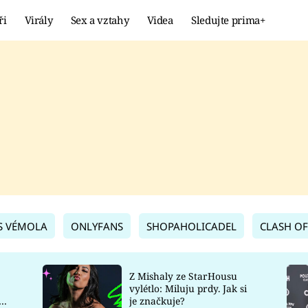
ři
Virály
Sex a vztahy
Videa
Sledujte prima+
Showbyznys
Extrém
VIRÁLY
KURIOZITY
VIDEA
KVÍZY
S VÉMOLA
ONLYFANS
SHOPAHOLICADEL
CLASH OF
Z Mishaly ze StarHousu
vylétlo: Miluju prdy. Jak si
co
je značkuje?