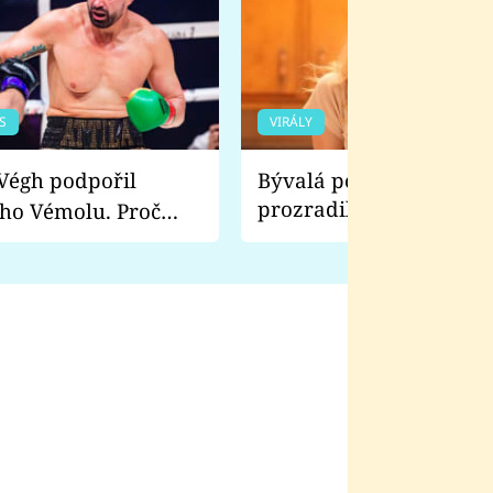
S
VIRÁLY
Bývalá pornoherečka
prozradila, co ji šokova
ho Vémolu. Proč
natáčení Euforie. Vážně
ji zápasit s ním než
bylo drsnější než hanba
 Kinclem?
filmy?