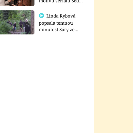
motivu seriálu Sedm
schodů k moci
Linda Rybová
popsala temnou
minulost Sáry ze
seriálu Zákony vlka