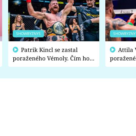
SHOWBYZNYS
SHOWBYZNY
Patrik Kincl se zastal
Attila Végh podpořil
poraženého Vémoly. Čím ho
poražené
fanoušci naštvali?
chce radě
s vítězem