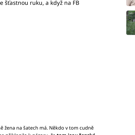
 šťastnou ruku, a když na FB
stně žena na šatech má. Někdo v tom cudně