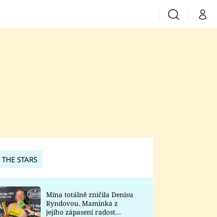
Vyhledávání
Můj 
Prima+
CNN Prima News
Prima Fresh
Prima Living
Prima Zoom
 THE STARS
Prima Lajk
Mína totálně zničila Denisu
Ryndovou. Maminka z
Sledujte nás
jejího zápasení radost