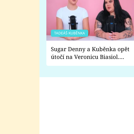
TADEÁŠ KUBĚNKA
Sugar Denny a Kuběnka opět
útočí na Veronicu Biasiol.
Proč je podle nich falešná a
lže o své nevěře?