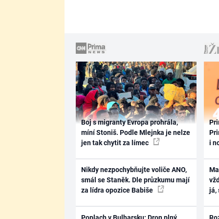
Boj s migranty Evropa prohrála,
Pri
míní Stoniš. Podle Mlejnka je nelze
Pri
jen tak chytit za límec
i n
Nikdy nezpochybňujte voliče ANO,
Ma
smál se Staněk. Dle průzkumu mají
vž
za lídra opozice Babiše
já,
Poplach v Bulharsku: Dron plný
Ro