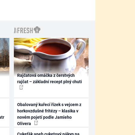
Rajčatová omáčka z čerstvých
rajčat – základní recept plný chuti
Obalovaný kuřecí řízek s vejcem z
horkovzdušné fritézy – klasika v
atr
novém pojetí podle Jamieho
Olivera
Cukeťák aneb cuketový nákyp na