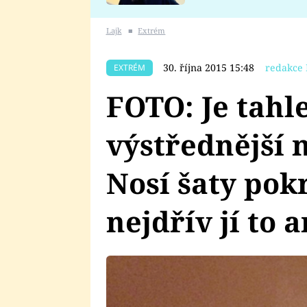
se v Plzni stalo
Lajk
■
Extrém
30. října 2015 15:48
redakce 
EXTRÉM
FOTO: Je tah
výstřednější 
Nosí šaty pok
nejdřív jí to 