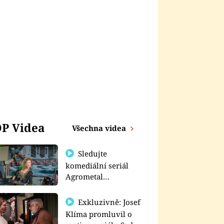
P Videa
Všechna videa
Sledujte
komediální seriál
Agrometal
exkluzivně na
prima+
Exkluzivně: Josef
Klíma promluvil o