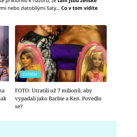
se přiklonilo k názoru, že
tam jsou ženské
ými nebo zlatobílými šaty…
Co v tom vidíte
EXTRÉM
na
FOTO: Utratili už 7 milionů, aby
jak
vypadali jako Barbie a Ken. Povedlo
se?