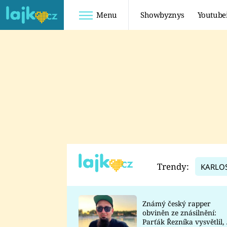
Menu
Showbyznys
Youtube
Youtuberky
Youtubeři
SHOPAHOLICADEL
FATTYPILLOW
ANNA ŠULC
FREESCOOT
SUGAR DENNY
ADAM KAJUMI
LADUŠKA
TADEÁŠ KUBĚNKA
DOMINIKA
DATEL
Trendy:
KARLO
MYSLIVCOVÁ
Známý český rapper
obviněn ze znásilnění:
Parťák Řezníka vysvětlil, 