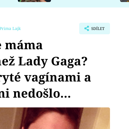
Prima Lajk
SDÍLET
le máma
než Lady Gaga?
ryté vagínami a
ani nedošlo…