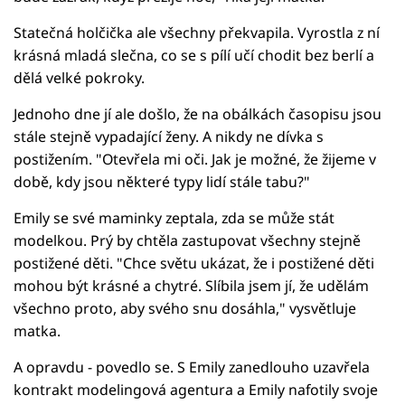
Statečná holčička ale všechny překvapila. Vyrostla z ní
krásná mladá slečna, co se s pílí učí chodit bez berlí a
dělá velké pokroky.
Jednoho dne jí ale došlo, že na obálkách časopisu jsou
stále stejně vypadající ženy. A nikdy ne dívka s
postižením. "Otevřela mi oči. Jak je možné, že žijeme v
době, kdy jsou některé typy lidí stále tabu?"
Emily se své maminky zeptala, zda se může stát
modelkou. Prý by chtěla zastupovat všechny stejně
postižené děti. "Chce světu ukázat, že i postižené děti
mohou být krásné a chytré. Slíbila jsem jí, že udělám
všechno proto, aby svého snu dosáhla," vysvětluje
matka.
A opravdu - povedlo se. S Emily zanedlouho uzavřela
kontrakt modelingová agentura a Emily nafotily svoje