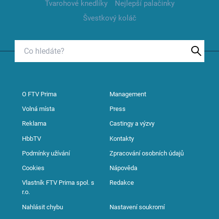
Tvarohové knedlíky
Nejlepší palačinky
Švestkový koláč
O FTV Prima
Management
Volná místa
Press
Reklama
Castingy a výzvy
HbbTV
Kontakty
Podmínky užívání
Zpracování osobních údajů
Cookies
Nápověda
Vlastník FTV Prima spol. s
Redakce
r.o.
Nahlásit chybu
Nastavení soukromí