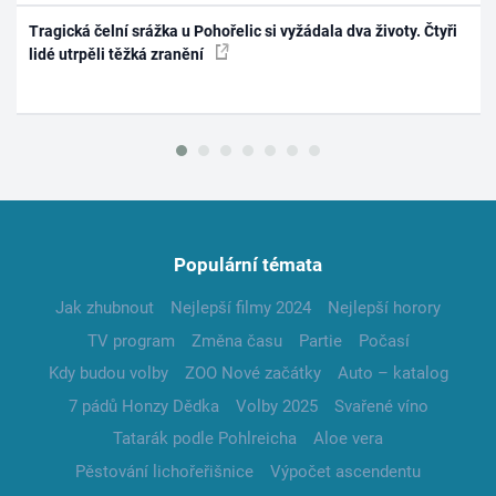
Tragická čelní srážka u Pohořelic si vyžádala dva životy. Čtyři
lidé utrpěli těžká zranění
Populární témata
Jak zhubnout
Nejlepší filmy 2024
Nejlepší horory
TV program
Změna času
Partie
Počasí
Kdy budou volby
ZOO Nové začátky
Auto – katalog
7 pádů Honzy Dědka
Volby 2025
Svařené víno
Tatarák podle Pohlreicha
Aloe vera
Pěstování lichořeřišnice
Výpočet ascendentu