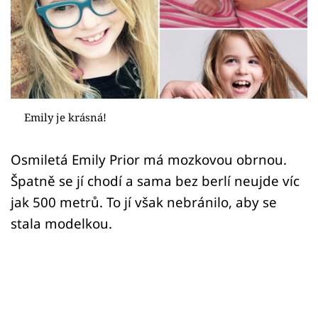
Sex a vztahy
Videa
Sledujte prima+
Přihlášení
Emily je krásná!
Osmiletá Emily Prior má mozkovou obrnou.
Sledujte nás
Špatně se jí chodí a sama bez berlí neujde víc
jak 500 metrů. To jí však nebránilo, aby se
stala modelkou.