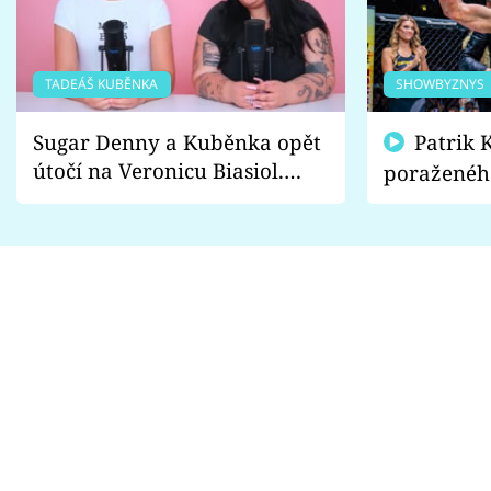
TADEÁŠ KUBĚNKA
SHOWBYZNYS
Sugar Denny a Kuběnka opět
Patrik Kincl se zastal
útočí na Veronicu Biasiol.
poraženéh
Proč je podle nich falešná a
fanoušci n
lže o své nevěře?