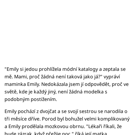
"Emily si jedou prohlížela módní katalogy a zeptala se
mě. Mami, proč žádná není taková jako já?" vypráví
maminka Emily. Nedokázala jsem jí odpovědět, proč ve
světě, kde je každý jiný, není žádná modelka s
podobným postižením.
Emily pochází z dvojčat a se svojí sestrou se narodila o
tři měsíce dříve. Porod byl bohužel velmi komplikovaný
a Emily prodělala mozkovou obrnu. "Lékaři říkali, že
bude zázrak, když přežije noc," říká její matka.