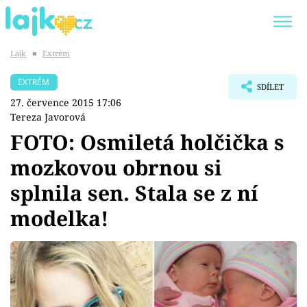
Lajk
■
Extrém
Trendy:
KARLOS VÉMOLA
ONLYFANS
EXTRÉM
SDÍLET
SHOPAHOLICADEL
CLASH OF THE STARS
27. července 2015 17:06
Tereza Javorová
FOTO: Osmiletá holčička s
mozkovou obrnou si
Témata
splnila sen. Stala se z ní
Showbyznys
modelka!
Youtubeři
Virály