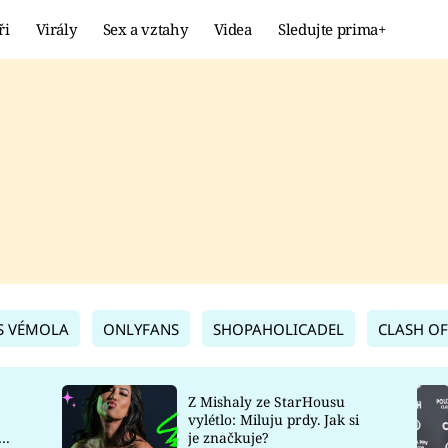
ři
Virály
Sex a vztahy
Videa
Sledujte prima+
Showbyznys
Extrém
VIRÁLY
KURIOZITY
VIDEA
KVÍZY
S VÉMOLA
ONLYFANS
SHOPAHOLICADEL
CLASH OF
Z Mishaly ze StarHousu
vylétlo: Miluju prdy. Jak si
co
je značkuje?