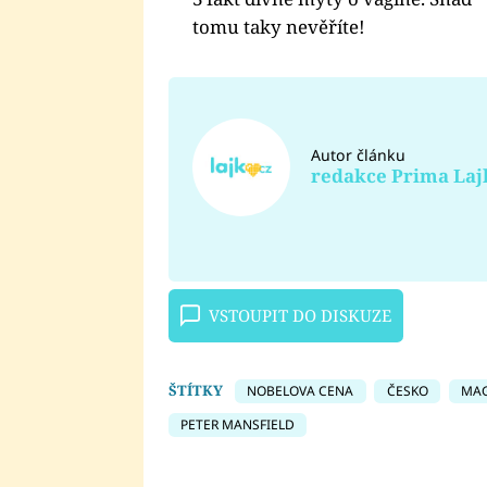
tomu taky nevěříte!
Autor článku
redakce Prima Laj
VSTOUPIT DO DISKUZE
ŠTÍTKY
NOBELOVA CENA
ČESKO
MAG
PETER MANSFIELD