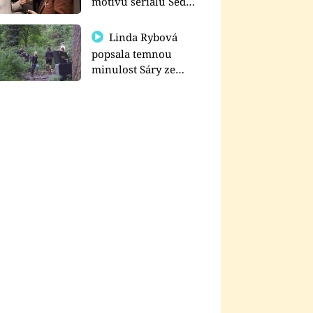
motivu seriálu Sedm
schodů k moci
Linda Rybová
popsala temnou
minulost Sáry ze
seriálu Zákony vlka