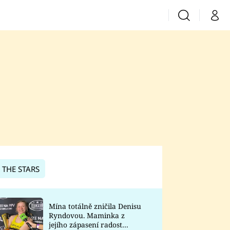
Vyhledávání
Můj 
Prima+
CNN Prima News
Prima Fresh
Prima Living
Prima Zoom
 THE STARS
Prima Lajk
Mína totálně zničila Denisu
Ryndovou. Maminka z
Sledujte nás
jejího zápasení radost