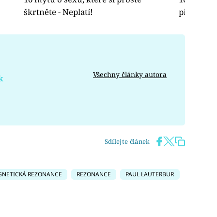
škrtněte - Neplatí!
před ran
Všechny články autora
k
Sdílejte článek
NETICKÁ REZONANCE
REZONANCE
PAUL LAUTERBUR