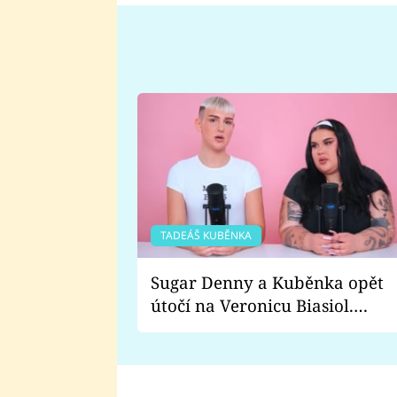
TADEÁŠ KUBĚNKA
Sugar Denny a Kuběnka opět
útočí na Veronicu Biasiol.
Proč je podle nich falešná a
lže o své nevěře?