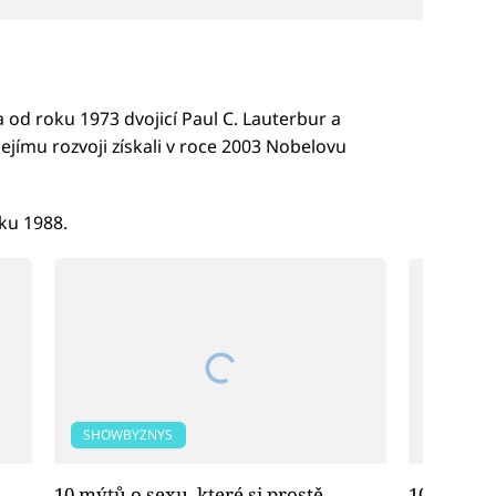
 od roku 1973 dvojicí Paul C. Lauterbur a
jejímu rozvoji získali v roce 2003 Nobelovu
oku 1988.
SHOWBYZNYS
SHOWBY
10 mýtů o sexu, které si prostě
10 faktů o