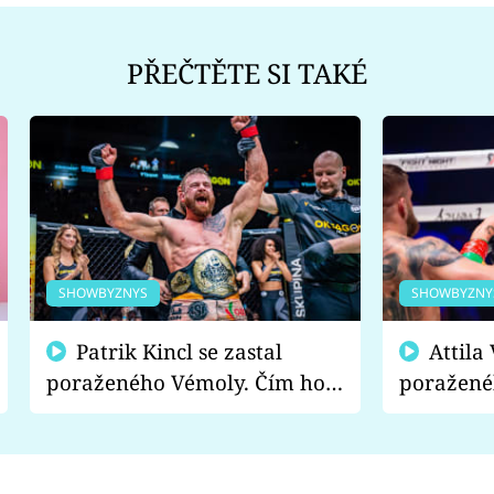
PŘEČTĚTE SI TAKÉ
SHOWBYZNYS
SHOWBYZNY
Patrik Kincl se zastal
Attila Végh podpořil
poraženého Vémoly. Čím ho
poražené
fanoušci naštvali?
chce radě
s vítězem