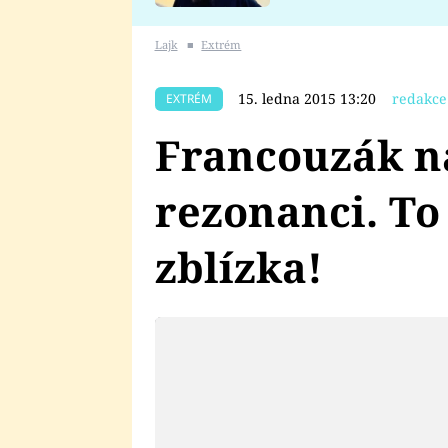
se v Plzni stalo
Lajk
■
Extrém
15. ledna 2015 13:20
redakce
EXTRÉM
Francouzák n
rezonanci. To
zblízka!