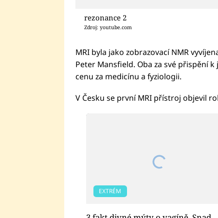
rezonance 2
Zdroj: youtube.com
MRI byla jako zobrazovací NMR vyvíjena
Peter Mansfield. Oba za své přispění k 
cenu za medicínu a fyziologii.
V Česku se první MRI přístroj objevil r
EXTRÉM
3 fakt divné mýty o vagíně. Snad