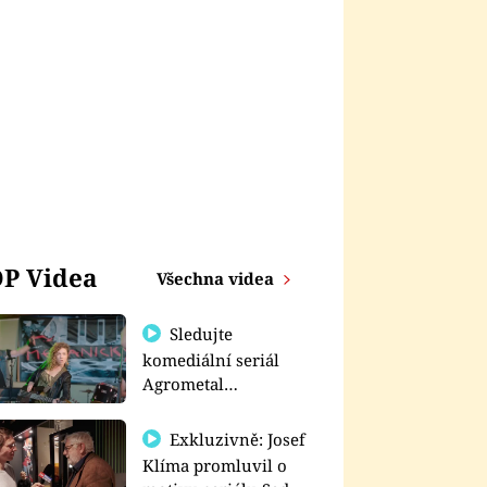
P Videa
Všechna videa
Sledujte
komediální seriál
Agrometal
exkluzivně na
prima+
Exkluzivně: Josef
Klíma promluvil o