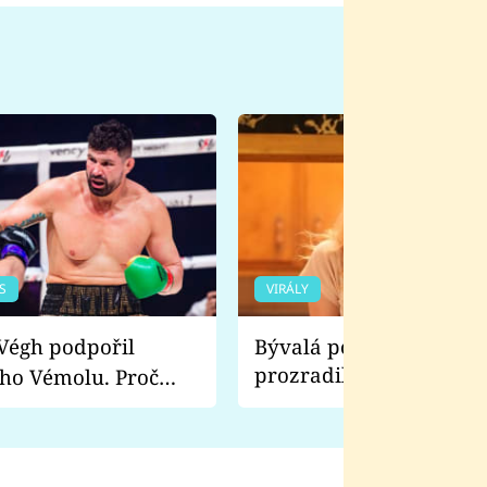
S
VIRÁLY
Bývalá pornoherečka
prozradila, co ji šokova
ho Vémolu. Proč
natáčení Euforie. Vážně
ji zápasit s ním než
bylo drsnější než hanba
 Kinclem?
filmy?