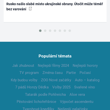
Rusko našlo slabé místo ukrajinské obrany. Útočit může téměř
bez varování
Populární témata
Jak zhubnout
Nejlepší filmy 2024
Nejlepší horory
TV program
Změna času
Partie
Počasí
Kdy budou volby
ZOO Nové začátky
Auto – katalog
7 pádů Honzy Dědka
Volby 2025
Svařené víno
Tatarák podle Pohlreicha
Aloe vera
Pěstování lichořeřišnice
Výpočet ascendentu
Tvarohové knedlíky
Nejlepší palačinky