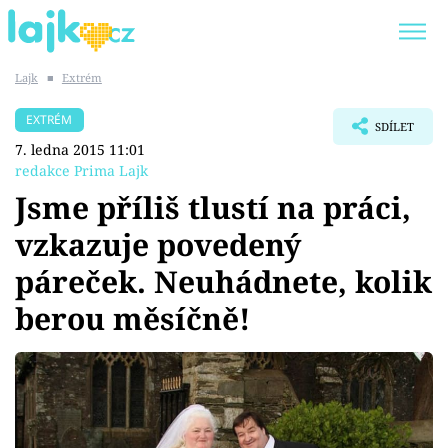
Lajk
■
Extrém
Trendy:
KARLOS VÉMOLA
ONLYFANS
EXTRÉM
SDÍLET
SHOPAHOLICADEL
CLASH OF THE STARS
7. ledna 2015 11:01
redakce Prima Lajk
Jsme příliš tlustí na práci,
vzkazuje povedený
Témata
páreček. Neuhádnete, kolik
Showbyznys
berou měsíčně!
Youtubeři
Virály