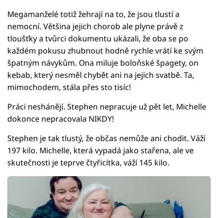
Megamanželé totiž žehrají na to, že jsou tlustí a
nemocní. Většina jejich chorob ale plyne právě z
tloušťky a tvůrci dokumentu ukázali, že oba se po
každém pokusu zhubnout hodně rychle vrátí ke svým
špatným návykům. Ona miluje boloňské špagety, on
kebab, který nesměl chybět ani na jejich svatbě. Ta,
mimochodem, stála přes sto tisíc!
Práci neshánějí. Stephen nepracuje už pět let, Michelle
dokonce nepracovala NIKDY!
Stephen je tak tlustý, že občas nemůže ani chodit. Váží
197 kilo. Michelle, která vypadá jako stařena, ale ve
skutečnosti je teprve čtyřicítka, váží 145 kilo.