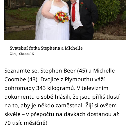
Sex a vztahy
Videa
Sledujte prima+
Přihlášení
Svatební fotka Stephena a Michelle
Zdroj: Channel 5
Sledujte nás
Seznamte se. Stephen Beer (45) a Michelle
Coombe (43). Dvojice z Plymouthu váží
dohromady 343 kilogramů. V televizním
dokumentu o sobě hlásili, že jsou příliš tlustí
na to, aby je někdo zaměstnal. Žijí si ovšem
skvěle – v přepočtu na dávkách dostanou až
70 tisíc měsíčně!