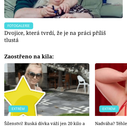
FOTOGALERIE
Dvojice, která tvrdí, že je na práci příliš
tlustá
Zaostřeno na kila:
EXTRÉM
EXTRÉM
Šílenství! Ruská dívka váží jen 20 kilo a
Nadváha? Téhle