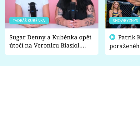
TADEÁŠ KUBĚNKA
SHOWBYZNYS
Sugar Denny a Kuběnka opět
Patrik Kincl se zastal
útočí na Veronicu Biasiol.
poraženéh
Proč je podle nich falešná a
fanoušci n
lže o své nevěře?