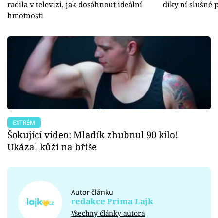
radila v televizi, jak dosáhnout ideální
díky ní slušné 
hmotnosti
EXTRÉM
Šokující video: Mladík zhubnul 90 kilo!
Ukázal kůži na břiše
Autor článku
redakce Prima Lajk
Všechny články autora