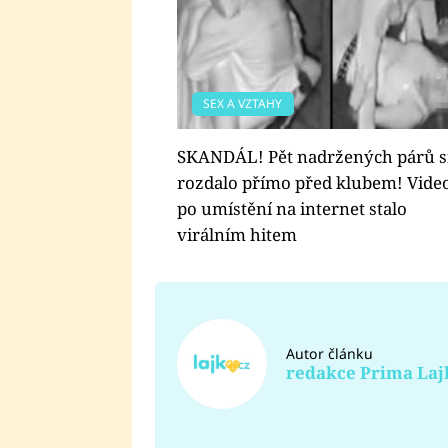
SEX A VZTAHY
SKANDÁL! Pět nadržených párů si
rozdalo přímo před klubem! Video
po umístění na internet stalo
virálním hitem
Autor článku
redakce Prima Laj