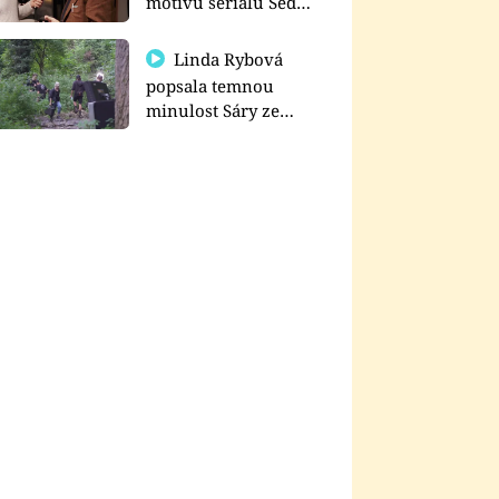
motivu seriálu Sedm
schodů k moci
Linda Rybová
popsala temnou
minulost Sáry ze
seriálu Zákony vlka