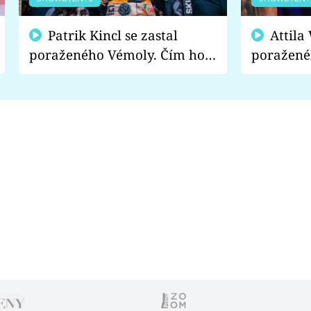
Patrik Kincl se zastal
Attila Végh podpořil
poraženého Vémoly. Čím ho
poražené
fanoušci naštvali?
chce radě
s vítězem