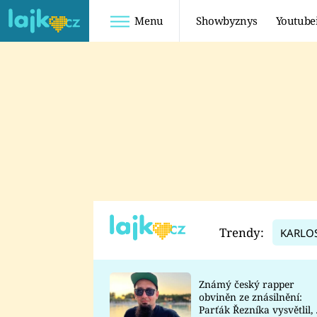
Menu
Showbyznys
Youtube
Youtuberky
Youtubeři
SHOPAHOLICADEL
FATTYPILLOW
ANNA ŠULC
FREESCOOT
SUGAR DENNY
ADAM KAJUMI
LADUŠKA
TADEÁŠ KUBĚNKA
DOMINIKA
DATEL
Trendy:
KARLO
MYSLIVCOVÁ
Známý český rapper
obviněn ze znásilnění:
Parťák Řezníka vysvětlil, 