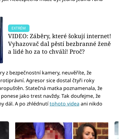
EXTRÉM
VIDEO: Záběry, které šokují internet!
Vyhazovač dal pěstí bezbranné ženě
a lidé ho za to chválí! Proč?
ry z bezpečnostní kamery, neuvěříte, že
rotiprávní. Agresor sice dostal čtyři roky
le propuštěn. Statečná matka poznamenala, že
bě ponese jako trest navždy. Tak doufejme, že
y dál. A po zhlédnutí
tohoto videa
ani nikdo