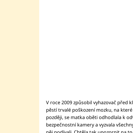
V roce 2009 způsobil vyhazovač před 
pěstí trvalé poškození mozku, na které 
později, se matka oběti odhodlala k o
bezpečnostní kamery a vyzvala všechny,
něj podívali. Chtěla tak upozornit na t