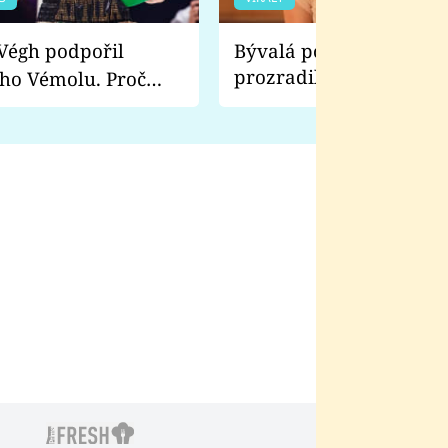
Bývalá pornoherečka
prozradila, co ji šokova
ho Vémolu. Proč
natáčení Euforie. Vážně
ji zápasit s ním než
bylo drsnější než hanba
 Kinclem?
filmy?