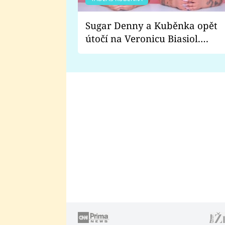
Sugar Denny a Kuběnka opět
útočí na Veronicu Biasiol.
Proč je podle nich falešná a
lže o své nevěře?