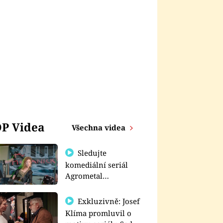
P Videa
Všechna videa
Sledujte
komediální seriál
Agrometal
exkluzivně na
prima+
Exkluzivně: Josef
Klíma promluvil o