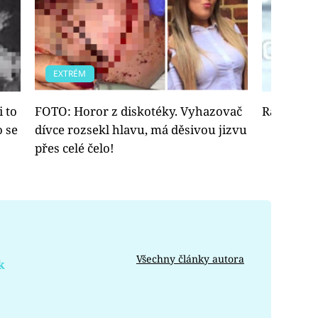
EXTRÉM
EXTRÉM
 to
FOTO: Horor z diskotéky. Vyhazovač
Rána od 
 se
dívce rozsekl hlavu, má děsivou jizvu
přes celé čelo!
Všechny články autora
k