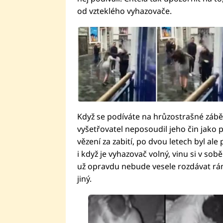
od vzteklého vyhazovače.
Když se podíváte na hrůzostrašné zábě
vyšetřovatel neposoudil jeho čin jako p
vězení za zabití, po dvou letech byl a
i když je vyhazovač volný, vinu si v so
už opravdu nebude vesele rozdávat rán
jiný.