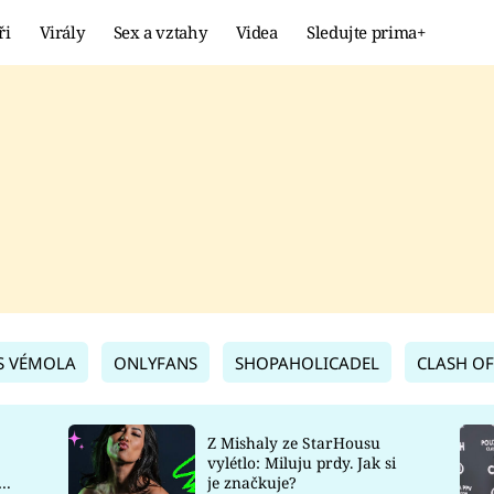
ři
Virály
Sex a vztahy
Videa
Sledujte prima+
Showbyznys
Extrém
VIRÁLY
KURIOZITY
VIDEA
KVÍZY
S VÉMOLA
ONLYFANS
SHOPAHOLICADEL
CLASH OF
Z Mishaly ze StarHousu
vylétlo: Miluju prdy. Jak si
co
je značkuje?