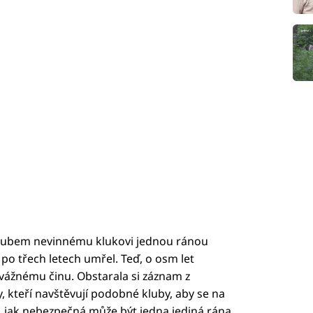
klubem nevinnému klukovi jednou ránou
po třech letech umřel. Teď, o osm let
dvážnému činu. Obstarala si záznam z
 kteří navštěvují podobné kluby, aby se na
o, jak nebezpečná může být jedna jediná rána