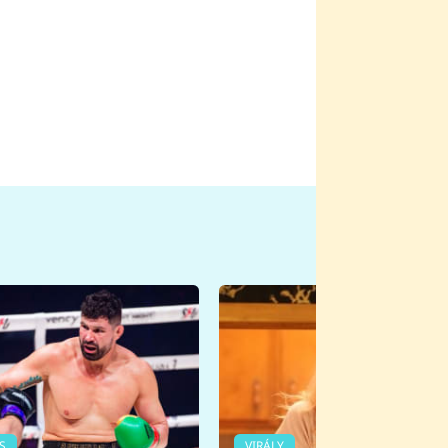
S
VIRÁLY