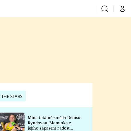
Vyhledávání
Můj 
Prima+
CNN Prima News
Prima Fresh
Prima Living
Prima Zoom
 THE STARS
Prima Lajk
Mína totálně zničila Denisu
Ryndovou. Maminka z
Sledujte nás
jejího zápasení radost