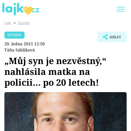
Lajk
■
Extrém
Trendy:
KARLOS VÉMOLA
ONLYFANS
EXTRÉM
SDÍLET
SHOPAHOLICADEL
CLASH OF THE STARS
20. ledna 2015 12:50
Táňa Sáblíková
„Můj syn je nezvěstný,“
nahlásila matka na
Témata
policii… po 20 letech!
Showbyznys
Youtubeři
Virály