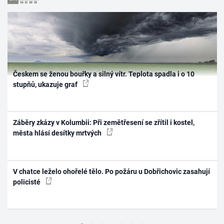
Českem se ženou bouřky a silný vítr. Teplota spadla i o 10
stupňů, ukazuje graf
Záběry zkázy v Kolumbii: Při zemětřesení se zřítil i kostel,
města hlásí desítky mrtvých
V chatce leželo ohořelé tělo. Po požáru u Dobřichovic zasahují
policisté