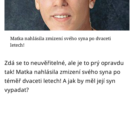
Sex a vztahy
Videa
Sledujte prima+
Matka nahlásila zmizení svého syna po dvaceti
letech!
Přihlášení
Zdá se to neuvěřitelné, ale je to prý opravdu
tak! Matka nahlásila zmizení svého syna po
Sledujte nás
téměř dvaceti letech! A jak by měl její syn
vypadat?