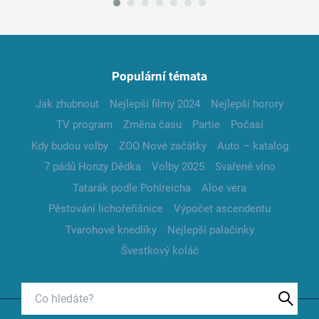
Populární témata
Jak zhubnout
Nejlepší filmy 2024
Nejlepší horory
TV program
Změna času
Partie
Počasí
Kdy budou volby
ZOO Nové začátky
Auto – katalog
7 pádů Honzy Dědka
Volby 2025
Svařené víno
Tatarák podle Pohlreicha
Aloe vera
Pěstování lichořeřišnice
Výpočet ascendentu
Tvarohové knedlíky
Nejlepší palačinky
Švestkový koláč