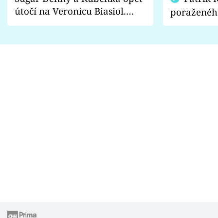
útočí na Veronicu Biasiol.
poraženéh
Proč je podle nich falešná a
fanoušci n
lže o své nevěře?