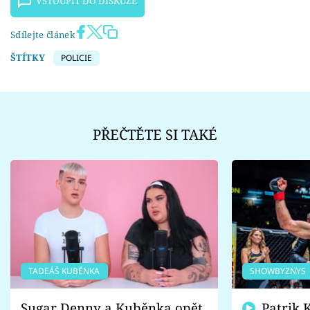
VSTOUPIT DO DISKUZE
Sdílejte článek
ŠTÍTKY
POLICIE
PŘEČTĚTE SI TAKÉ
TADEÁŠ KUBĚNKA
SHOWBYZNYS
Sugar Denny a Kuběnka opět
Patrik Kincl se zastal