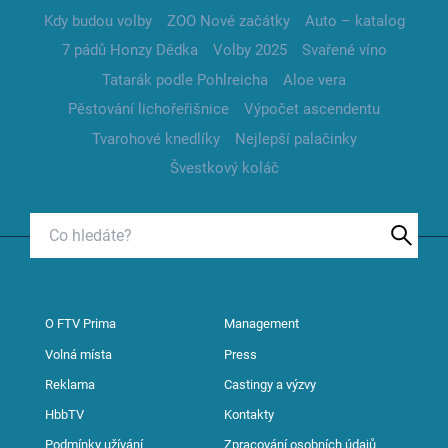
Kdy budou volby
ZOO Nové začátky
Auto – katalog
7 pádů Honzy Dědka
Volby 2025
Svařené víno
Tatarák podle Pohlreicha
Aloe vera
Pěstování lichořeřišnice
Výpočet ascendentu
Tvarohové knedlíky
Nejlepší palačinky
Švestkový koláč
O FTV Prima
Management
Volná místa
Press
Reklama
Castingy a výzvy
HbbTV
Kontakty
Podmínky užívání
Zpracování osobních údajů