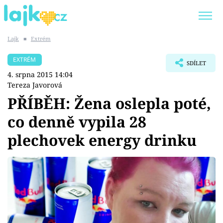
Lajk
■
Extrém
Trendy:
KARLOS VÉMOLA
ONLYFANS
EXTRÉM
SDÍLET
SHOPAHOLICADEL
CLASH OF THE STARS
4. srpna 2015 14:04
Tereza Javorová
PŘÍBĚH: Žena oslepla poté,
co denně vypila 28
Témata
plechovek energy drinku
Showbyznys
Youtubeři
Virály