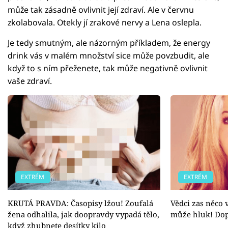
může tak zásadně ovlivnit její zdraví. Ale v červnu
zkolabovala. Otekly jí zrakové nervy a Lena oslepla.
Je tedy smutným, ale názorným příkladem, že energy
drink vás v malém množství sice může povzbudit, ale
když to s ním přeženete, tak může negativně ovlivnit
vaše zdraví.
EXTRÉM
EXTRÉM
KRUTÁ PRAVDA: Časopisy lžou! Zoufalá
Vědci zas něco 
žena odhalila, jak doopravdy vypadá tělo,
může hluk! Dop
když zhubnete desítky kilo