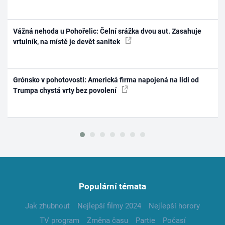
Vážná nehoda u Pohořelic: Čelní srážka dvou aut. Zasahuje
vrtulník, na místě je devět sanitek
Grónsko v pohotovosti: Americká firma napojená na lidi od
Trumpa chystá vrty bez povolení
Populární témata
Jak zhubnout
Nejlepší filmy 2024
Nejlepší horory
TV program
Změna času
Partie
Počasí