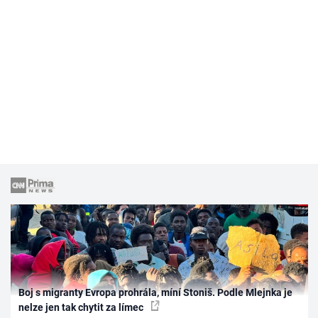
Boj s migranty Evropa prohrála, míní Stoniš. Podle Mlejnka je
nelze jen tak chytit za límec