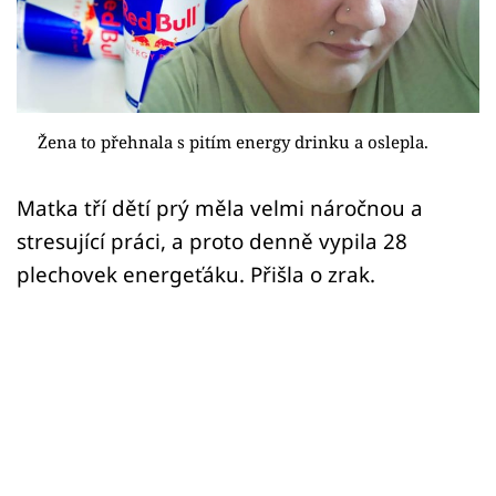
Sex a vztahy
Videa
Sledujte prima+
Žena to přehnala s pitím energy drinku a oslepla.
Přihlášení
Matka tří dětí prý měla velmi náročnou a
stresující práci, a proto denně vypila 28
Sledujte nás
plechovek energeťáku. Přišla o zrak.