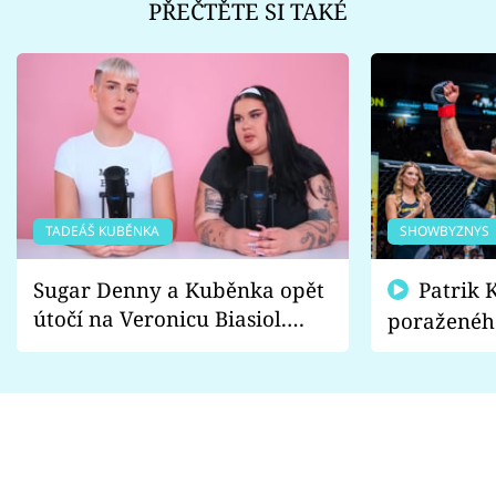
PŘEČTĚTE SI TAKÉ
TADEÁŠ KUBĚNKA
SHOWBYZNYS
Sugar Denny a Kuběnka opět
Patrik Kincl se zastal
útočí na Veronicu Biasiol.
poraženéh
Proč je podle nich falešná a
fanoušci n
lže o své nevěře?