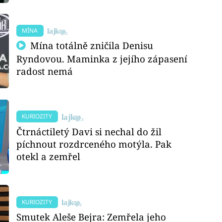
MÍNA
Mína totálně zničila Denisu
Ryndovou. Maminka z jejího zápasení
radost nemá
KURIOZITY
Čtrnáctiletý Davi si nechal do žil
píchnout rozdrceného motýla. Pak
otekl a zemřel
KURIOZITY
Smutek Aleše Bejra: Zemřela jeho