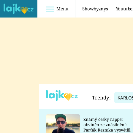
Menu
Showbyznys
Youtube
Youtuberky
Youtubeři
SHOPAHOLICADEL
FATTYPILLOW
ANNA ŠULC
FREESCOOT
SUGAR DENNY
ADAM KAJUMI
LADUŠKA
TADEÁŠ KUBĚNKA
DOMINIKA
DATEL
Trendy:
KARLO
MYSLIVCOVÁ
Známý český rapper
obviněn ze znásilnění:
Parťák Řezníka vysvětlil, 