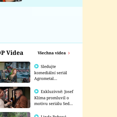
nemá
P Videa
Všechna videa
Sledujte
komediální seriál
Agrometal
exkluzivně na
prima+
Exkluzivně: Josef
Klíma promluvil o
motivu seriálu Sedm
schodů k moci
Linda Rybová