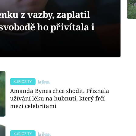
nku z vazby, zaplatil
svobodě ho přivítala i
KURIOZITY
Amanda Bynes chce shodit. Přiznala
užívání léku na hubnutí, který frčí
mezi celebritami
KURIOZITY