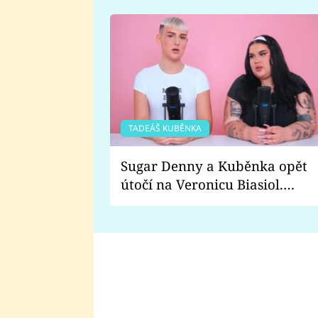
TADEÁŠ KUBĚNKA
Sugar Denny a Kuběnka opět
útočí na Veronicu Biasiol.
Proč je podle nich falešná a
lže o své nevěře?