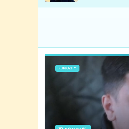
se v Plzni stalo
KURIOZITY