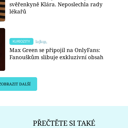
svěřenkyně Klára. Neposlechla rady
lékařů
KURIOZITY
Max Green se připojil na OnlyFans:
Fanouškům slibuje exkluzivní obsah
ZOBRAZIT DALŠÍ
PŘEČTĚTE SI TAKÉ