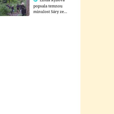
popsala temnou
minulost Sáry ze
seriálu Zákony vlka