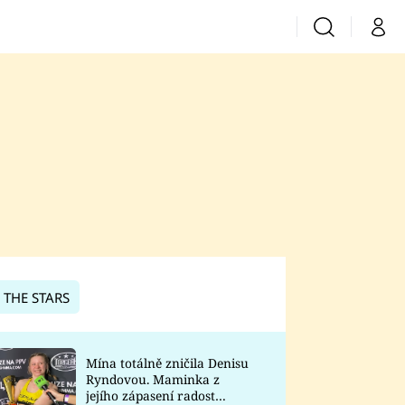
Vyhledávání
Můj 
Prima+
CNN Prima News
Prima Fresh
Prima Living
Prima Zoom
 THE STARS
Prima Lajk
Mína totálně zničila Denisu
Ryndovou. Maminka z
Sledujte nás
jejího zápasení radost