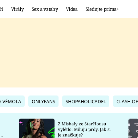
ři
Virály
Sex a vztahy
Videa
Sledujte prima+
Showbyznys
Extrém
VIRÁLY
KURIOZITY
VIDEA
KVÍZY
S VÉMOLA
ONLYFANS
SHOPAHOLICADEL
CLASH OF
Z Mishaly ze StarHousu
vylétlo: Miluju prdy. Jak si
co
je značkuje?