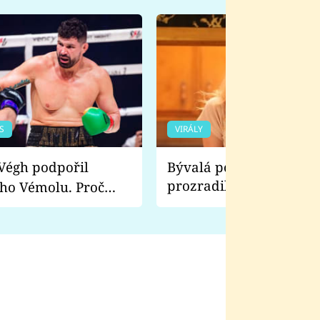
S
VIRÁLY
Bývalá pornoherečka
prozradila, co ji šokova
ho Vémolu. Proč
natáčení Euforie. Vážně
ji zápasit s ním než
bylo drsnější než hanba
 Kinclem?
filmy?