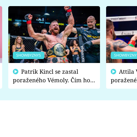
SHOWBYZNYS
SHOWBYZNY
Patrik Kincl se zastal
Attila Végh podpořil
poraženého Vémoly. Čím ho
poražené
fanoušci naštvali?
chce radě
s vítězem