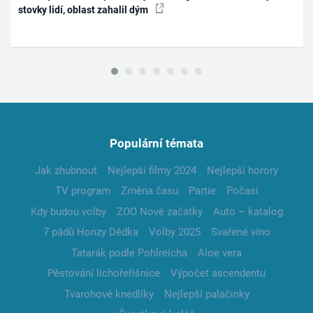
stovky lidí, oblast zahalil dým
Populární témata
Jak zhubnout
Nejlepší filmy 2024
Nejlepší horory
TV program
Změna času
Partie
Počasí
Kdy budou volby
ZOO Nové začátky
Auto – katalog
7 pádů Honzy Dědka
Volby 2025
Svařené víno
Tatarák podle Pohlreicha
Aloe vera
Pěstování lichořeřišnice
Výpočet ascendentu
Tvarohové knedlíky
Nejlepší palačinky