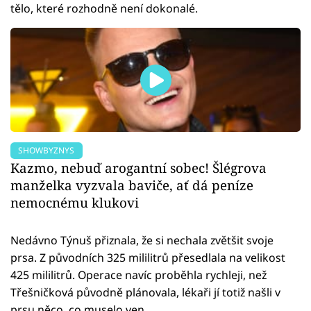
tělo, které rozhodně není dokonalé.
SHOWBYZNYS
Kazmo, nebuď arogantní sobec! Šlégrova
manželka vyzvala baviče, ať dá peníze
nemocnému klukovi
Nedávno Týnuš přiznala, že si nechala zvětšit svoje
prsa. Z původních 325 mililitrů přesedlala na velikost
425 mililitrů. Operace navíc proběhla rychleji, než
Třešničková původně plánovala, lékaři jí totiž našli v
prsu něco, co muselo ven.