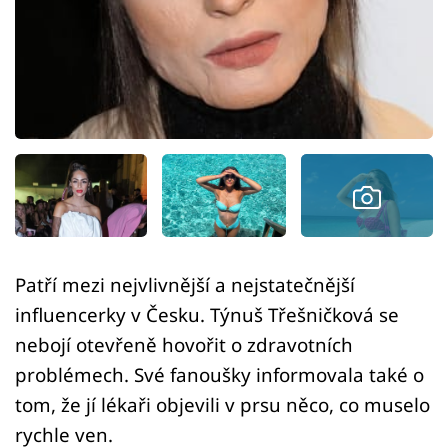
Sex a vztahy
Videa
Sledujte prima+
Přihlášení
Sledujte nás
Patří mezi nejvlivnější a nejstatečnější
influencerky v Česku. Týnuš Třešničková se
nebojí otevřeně hovořit o zdravotních
problémech. Své fanoušky informovala také o
tom, že jí lékaři objevili v prsu něco, co muselo
rychle ven.