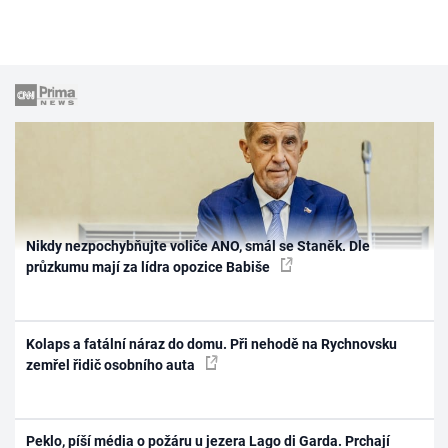
Nikdy nezpochybňujte voliče ANO, smál se Staněk. Dle
průzkumu mají za lídra opozice Babiše
Kolaps a fatální náraz do domu. Při nehodě na Rychnovsku
zemřel řidič osobního auta
Peklo, píší média o požáru u jezera Lago di Garda. Prchají