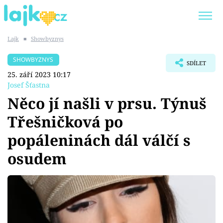
Lajk
■
Showbyznys
Trendy:
KARLOS VÉMOLA
ONLYFANS
SHOWBYZNYS
SDÍLET
SHOPAHOLICADEL
CLASH OF THE STARS
25. září 2023 10:17
Josef Šťastna
Něco jí našli v prsu. Týnuš
Třešničková po
Témata
popáleninách dál válčí s
Showbyznys
osudem
Youtubeři
Virály