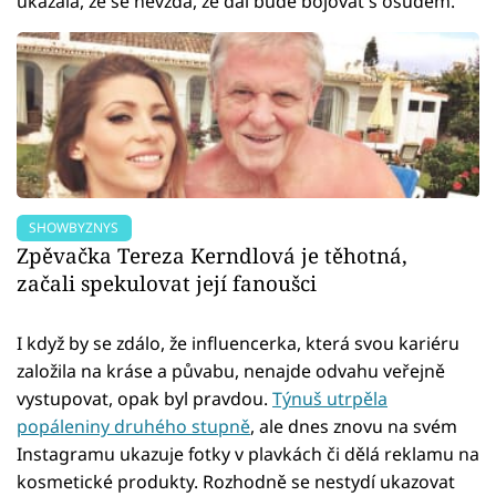
ukázala, že se nevzdá, že dál bude bojovat s osudem.
SHOWBYZNYS
Zpěvačka Tereza Kerndlová je těhotná,
začali spekulovat její fanoušci
I když by se zdálo, že influencerka, která svou kariéru
založila na kráse a půvabu, nenajde odvahu veřejně
vystupovat, opak byl pravdou.
Týnuš utrpěla
popáleniny druhého stupně
, ale dnes znovu na svém
Instagramu ukazuje fotky v plavkách či dělá reklamu na
kosmetické produkty. Rozhodně se nestydí ukazovat