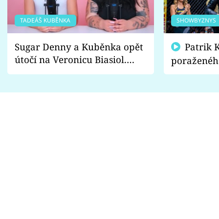
TADEÁŠ KUBĚNKA
SHOWBYZNYS
Sugar Denny a Kuběnka opět
Patrik Kincl se zastal
útočí na Veronicu Biasiol.
poraženéh
Proč je podle nich falešná a
fanoušci n
lže o své nevěře?