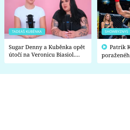
TADEÁŠ KUBĚNKA
SHOWBYZNYS
Sugar Denny a Kuběnka opět
Patrik Kincl se zastal
útočí na Veronicu Biasiol.
poraženéh
Proč je podle nich falešná a
fanoušci n
lže o své nevěře?