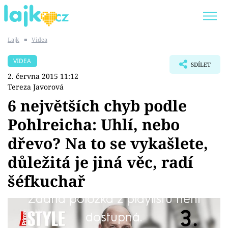
Lajk
■
Videa
Trendy:
KARLOS VÉMOLA
ONLYFANS
VIDEA
SDÍLET
SHOPAHOLICADEL
CLASH OF THE STARS
2. června 2015 11:12
Tereza Javorová
6 největších chyb podle
Pohlreicha: Uhlí, nebo
Témata
dřevo? Na to se vykašlete,
Showbyznys
důležitá je jiná věc, radí
šéfkuchař
Youtubeři
Žádná položka z playlistu není
Virály
Maso si lidé na grilování většinou vybrat
dostupná.