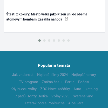
Štěstí z Kokury: Město velké jako Plzeň uniklo oběma
atomovým bombám, zasáhla náhoda
Populární témata
Jak zhubnout
Nejlepší filmy 2024
Nejlepší horory
TV program
Změna času
Partie
Počasí
Kdy budou volby
ZOO Nové začátky
Auto – katalog
7 pádů Honzy Dědka
Volby 2025
Svařené víno
Tatarák podle Pohlreicha
Aloe vera