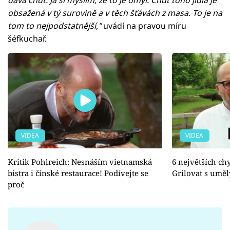
obsažená v tý surovině a v těch šťávách z masa. To je na
tom to nejpodstatnější,"
uvádí na pravou míru
šéfkuchař.
VIDEA
VIDEA
Kritik Pohlreich: Nesnáším vietnamská
6 největších ch
bistra i čínské restaurace! Podívejte se
Grilovat s umě
proč