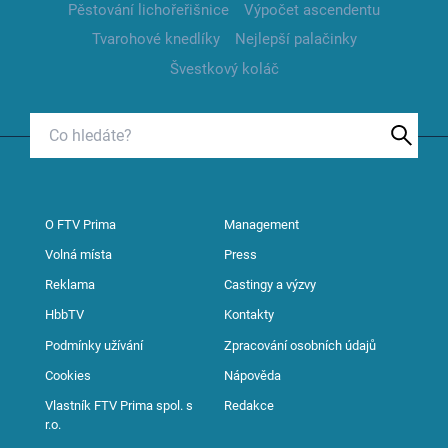
Pěstování lichořeřišnice
Výpočet ascendentu
Tvarohové knedlíky
Nejlepší palačinky
Švestkový koláč
O FTV Prima
Management
Volná místa
Press
Reklama
Castingy a výzvy
HbbTV
Kontakty
Podmínky užívání
Zpracování osobních údajů
Cookies
Nápověda
Vlastník FTV Prima spol. s
Redakce
r.o.