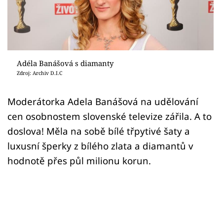
Sex a vztahy
Videa
Sledujte prima+
Adéla Banášová s diamanty
Zdroj: Archiv D.I.C
Přihlášení
Moderátorka Adela Banášová na udělování
cen osobnostem slovenské televize zářila. A to
Sledujte nás
doslova! Měla na sobě bílé třpytivé šaty a
luxusní šperky z bílého zlata a diamantů v
hodnotě přes půl milionu korun.