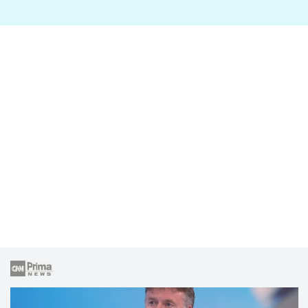
lže o své nevěře?