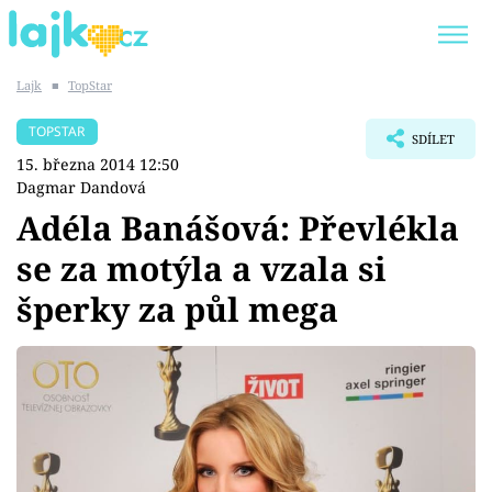
Lajk
■
TopStar
Trendy:
KARLOS VÉMOLA
ONLYFANS
TOPSTAR
SDÍLET
SHOPAHOLICADEL
CLASH OF THE STARS
15. března 2014 12:50
Dagmar Dandová
Adéla Banášová: Převlékla
se za motýla a vzala si
Témata
šperky za půl mega
Showbyznys
Youtubeři
Virály