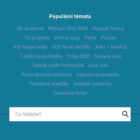
Populární témata
Jak zhubnout
Nejlepší filmy 2024
Nejlepší horory
TV program
Změna času
Partie
Počasí
Kdy budou volby
ZOO Nové začátky
Auto – katalog
7 pádů Honzy Dědka
Volby 2025
Svařené víno
Tatarák podle Pohlreicha
Aloe vera
Pěstování lichořeřišnice
Výpočet ascendentu
Tvarohové knedlíky
Nejlepší palačinky
Švestkový koláč