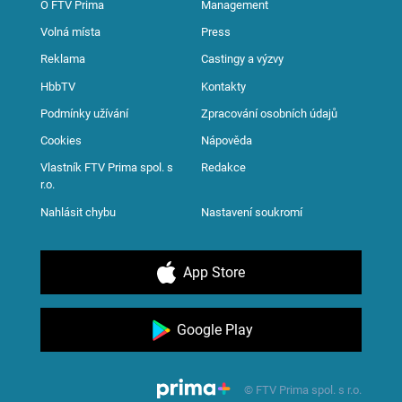
O FTV Prima
Management
Volná místa
Press
Reklama
Castingy a výzvy
HbbTV
Kontakty
Podmínky užívání
Zpracování osobních údajů
Cookies
Nápověda
Vlastník FTV Prima spol. s
Redakce
r.o.
Nahlásit chybu
Nastavení soukromí
App Store
Google Play
© FTV Prima spol. s r.o.