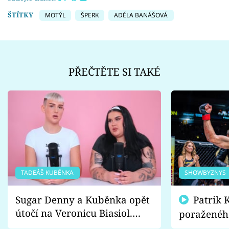
ŠTÍTKY
MOTÝL
ŠPERK
ADÉLA BANÁŠOVÁ
PŘEČTĚTE SI TAKÉ
TADEÁŠ KUBĚNKA
SHOWBYZNYS
Sugar Denny a Kuběnka opět
Patrik Kincl se zastal
útočí na Veronicu Biasiol.
poraženéh
Proč je podle nich falešná a
fanoušci n