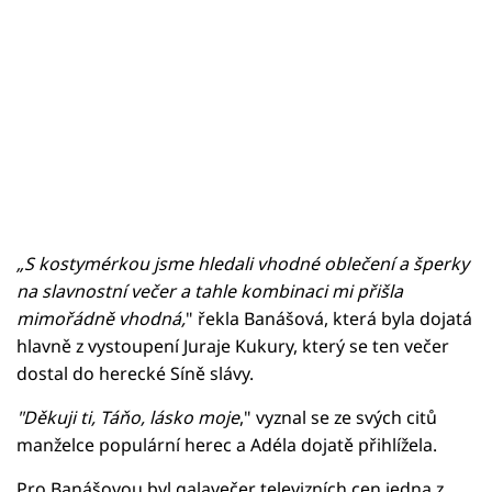
„S kostymérkou jsme hledali vhodné oblečení a šperky
na slavnostní večer a tahle kombinaci mi přišla
mimořádně vhodná,
" řekla Banášová, která byla dojatá
hlavně z vystoupení Juraje Kukury, který se ten večer
dostal do herecké Síně slávy.
"Děkuji ti, Táňo, lásko moje
," vyznal se ze svých citů
manželce populární herec a Adéla dojatě přihlížela.
Pro Banášovou byl galavečer televizních cen jedna z