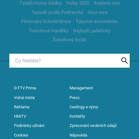
7 pádů Honzy Dědka
Volby 2025
Svařené víno
Tatarák podle Pohlreicha
Aloe vera
Pěstování lichořeřišnice
Výpočet ascendentu
Tvarohové knedlíky
Nejlepší palačinky
Švestkový koláč
O FTV Prima
Management
Volná místa
Press
Reklama
Castingy a výzvy
HbbTV
Kontakty
Podmínky užívání
Zpracování osobních údajů
Cookies
Nápověda