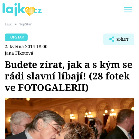
Lajk
■
TopStar
Trendy:
KARLOS VÉMOLA
ONLYFANS
TOPSTAR
SDÍLET
SHOPAHOLICADEL
CLASH OF THE STARS
2. května 2014 18:00
Jana Fikotová
Budete zírat, jak a s kým se
rádi slavní líbají! (28 fotek
Témata
ve FOTOGALERII)
Showbyznys
Youtubeři
Virály