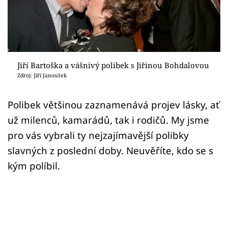
Sex a vztahy
Videa
Sledujte prima+
Jiří Bartoška a vášnivý polibek s Jiřinou Bohdalovou
Zdroj: Jiří Janoušek
Přihlášení
Polibek většinou zaznamenává projev lásky, ať
už milenců, kamarádů, tak i rodičů. My jsme
Sledujte nás
pro vás vybrali ty nejzajímavější polibky
slavných z poslední doby. Neuvěříte, kdo se s
kým políbil.