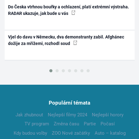
Do Česka vtrhnou bouřky a ochlazení, platí extrémní výstraha.
RADAR ukazuje, jak bude u vás
Vjel do davu v Německu, dva demonstranty zabil. Afghánec
dožije za mřížemi, rozhodl soud
Populární témata
Jak zhubnout
Nejlepší filmy 2024
Nejlepší horory
TV program
Změna času
Partie
Počasí
Kdy budou volby
ZOO Nové začátky
Auto – katalog