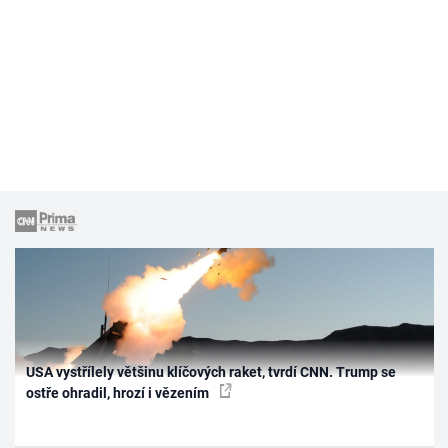
USA vystřílely většinu klíčových raket, tvrdí CNN. Trump se
ostře ohradil, hrozí i vězením