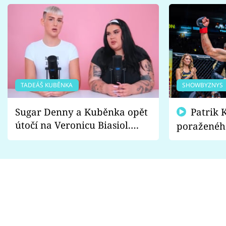
TADEÁŠ KUBĚNKA
SHOWBYZNYS
Sugar Denny a Kuběnka opět
Patrik Kincl se zastal
útočí na Veronicu Biasiol.
poraženéh
Proč je podle nich falešná a
fanoušci n
lže o své nevěře?